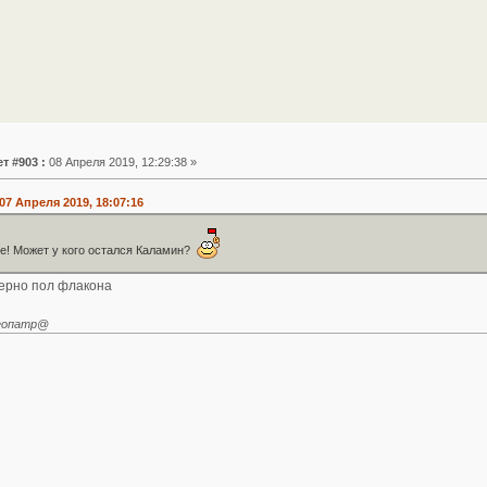
т #903 :
08 Апреля 2019, 12:29:38 »
07 Апреля 2019, 18:07:16
е! Может у кого остался Каламин?
ерно пол флакона
леопатр@