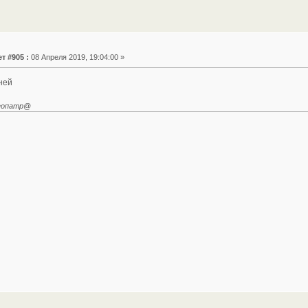
т #905 :
08 Апреля 2019, 19:04:00 »
ней
леопатр@