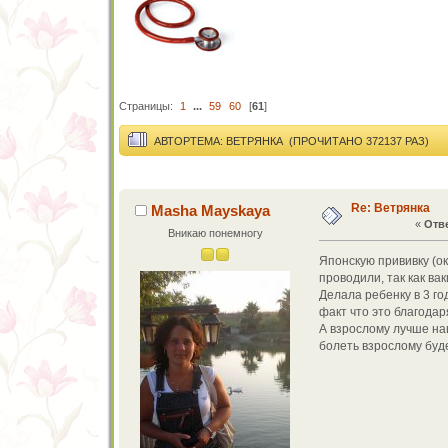
Страницы:
1
...
59
60
[
61
]
АВТОР
ТЕМА: ВЕТРЯНКА (ПРОЧИТАНО 372137 РАЗ)
Re: Ветрянка
Masha Mayskaya
«
Отве
Вникаю понемногу
Японскую прививку (о
проводили, так как ва
Делала ребенку в 3 го
факт что это благодар
А взрослому лучше нав
болеть взрослому буде