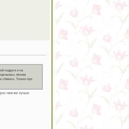
ей подруги и на
отделались лёгким
м сбивать. Только про
прос чем же лучше