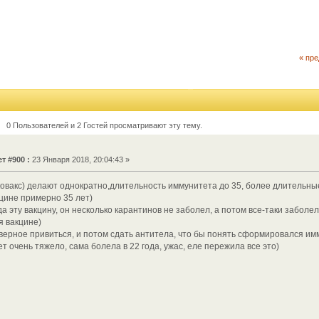
« пр
0 Пользователей и 2 Гостей просматривают эту тему.
т #900 :
23 Января 2018, 20:04:43 »
ковакс) делают однократно,длительность иммунитета до 35, более длительн
кцине примерно 35 лет)
да эту вакцину, он несколько карантинов не заболел, а потом все-таки заболел,
я вакцине)
ерное привиться, и потом сдать антитела, что бы понять сформировался имму
т очень тяжело, сама болела в 22 года, ужас, еле пережила все это)