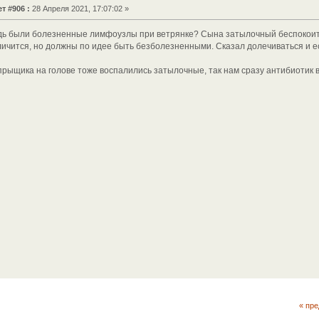
т #906 :
28 Апреля 2021, 17:07:02 »
будь были болезненные лимфоузлы при ветрянке? Сына затылочный беспокоит.
еличится, но должны по идее быть безболезненными. Сказал долечиваться и е
а прыщика на голове тоже воспалились затылочные, так нам сразу антибиотик 
« пр