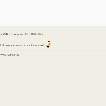
т #902 :
07 Апреля 2019, 18:07:16 »
! Может у кого остался Каламин?
www.nadietah.ru