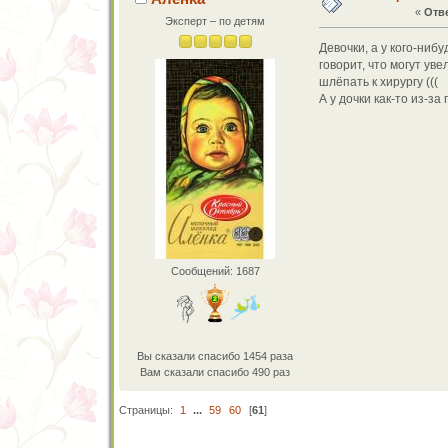
«
Отве
Эксперт – по детям
Девочки, а у кого-ни
говорит, что могут ув
шлёпать к хирургу (((
А у дочки как-то из-з
Сообщений: 1687
Вы сказали спасибо 1454 раза
Вам сказали спасибо 490 раз
Страницы:
1
...
59
60
[
61
]