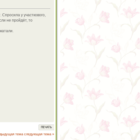
 Спросила у участкового,
сли не пройдёт, то
вкатали.
ПЕЧАТЬ
едыдущая тема
следующая тема »