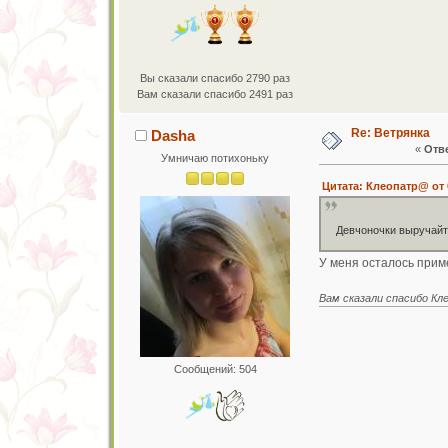
Вы сказали спасибо 2790 раз
Вам сказали спасибо 2491 раз
Re: Ветрянка
Dasha
«
Отве
Умничаю потихоньку
Цитата: Клеопатр@ от 
Девчоночки выручайт
У меня осталось прим
Вам сказали спасибо К
Сообщений: 504