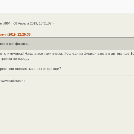
т #904 :
08 Апреля 2019, 13:31:07 »
реля 2019, 12:29:38
мерно пол флакона
ткликнулись! Нашла все таки вчера. Последний флакон взяла в аптеке, где 10
трянки по городу
перестали появляться новые прыщи?
www.nadietah.ru