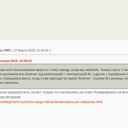
ет #901 :
22 Марта 2018, 11:18:42 »
нваря 2018, 16:58:53
 научного высказывания врача по этому поводу, когда мы заболели. Только слухи. У мо
а пролежала всю болезнь под капельницей с температурой 40, а другие с нурофеном 
о спрашивала врача, когда к нам приходил во время болезни - сказала без разницы че
ого написано
ыла прошерстить, но вот только что наткнулась на ответ Комаровского на во
при ветрянке:
net/faq/chem-luchshe-vsego-sbivat-temperaturu-pri-vetryanke.html