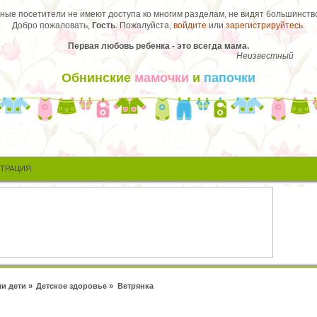
ые посетители не имеют доступа ко многим разделам, не видят большинство
Добро пожаловать,
Гость
. Пожалуйста,
войдите
или
зарегистрируйтесь
.
Первая любовь ребенка - это всегда мама.
Неизвестный
Обнинские
мамочки
и
папочки
СТРАЦИЯ
и дети
»
Детское здоровье
»
Ветрянка