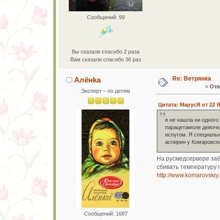
Сообщений: 99
Вы сказали спасибо 2 раза
Вам сказали спасибо 36 раз
Re: Ветрянка
Алёнkа
«
Отв
Эксперт – по детям
Цитата: МарусЯ от 22 Я
я не нашла ни одного
парацетамоле девочк
испугом. Я специальн
аспирин у Комаровск
На русмедсервере заб
сбивать температуру 
http://www.komarovskiy.
Сообщений: 1687