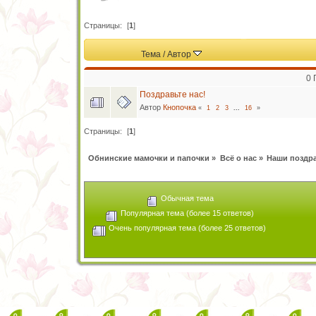
Страницы:
[
1
]
Тема
/
Автор
0 
Поздравьте нас!
Автор
Кнопочка
«
1
2
3
...
16
»
Страницы:
[
1
]
Обнинские мамочки и папочки
»
Всё о нас
»
Наши поздр
Обычная тема
Популярная тема (более 15 ответов)
Очень популярная тема (более 25 ответов)