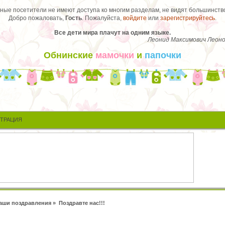
ые посетители не имеют доступа ко многим разделам, не видят большинство
Добро пожаловать,
Гость
. Пожалуйста,
войдите
или
зарегистрируйтесь
.
Все дети мира плачут на одним языке.
Леонид Максимович Леоно
Обнинские
мамочки
и
папочки
СТРАЦИЯ
аши поздравления
»
Поздравте нас!!!