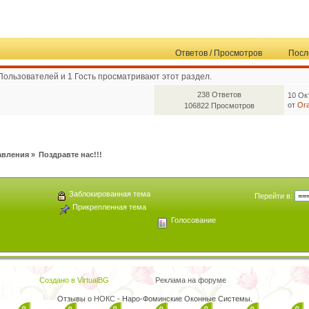
Ответов
/
Просмотров
Посл
Пользователей и 1 Гость просматривают этот раздел.
238 Ответов
10 Ок
от
Ог
106822 Просмотров
авления
»
Поздравте нас!!!
Заблокированная тема
Перейти в:
Прикрепленная тема
Голосование
Создано в VirtualBG
Реклама на форуме
Отзывы о
НОКС
- Наро-Фоминские Оконные Системы.