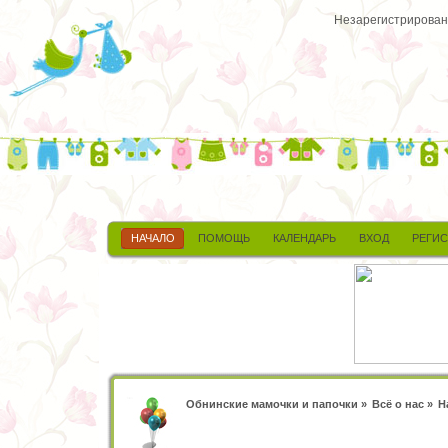
Незарегистрированн
НАЧАЛО
ПОМОЩЬ
КАЛЕНДАРЬ
ВХОД
РЕГИ
Обнинские мамочки и папочки
»
Всё о нас
»
Н