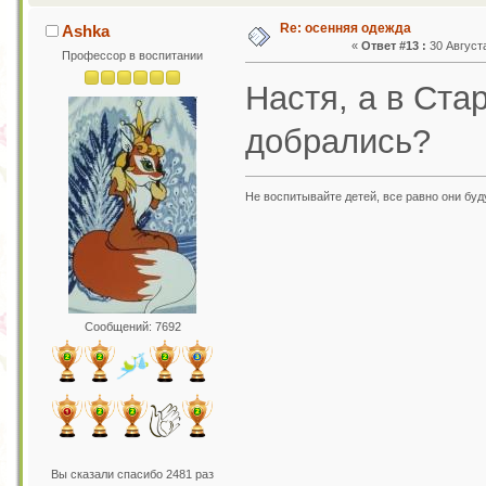
Re: осенняя одежда
Ashka
«
Ответ #13 :
30 Августа
Профессор в воспитании
Настя, а в Ста
добрались?
Не воспитывайте детей, все равно они бу
Сообщений: 7692
Вы сказали спасибо 2481 раз