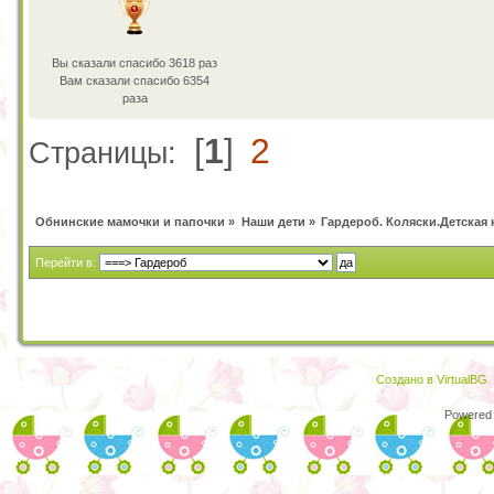
Вы сказали спасибо 3618 раз
Вам сказали спасибо 6354
раза
[
1
]
2
Страницы:
Обнинские мамочки и папочки
»
Наши дети
»
Гардероб. Коляски.Детская 
Перейти в:
Создано в VirtualBG
Powered 