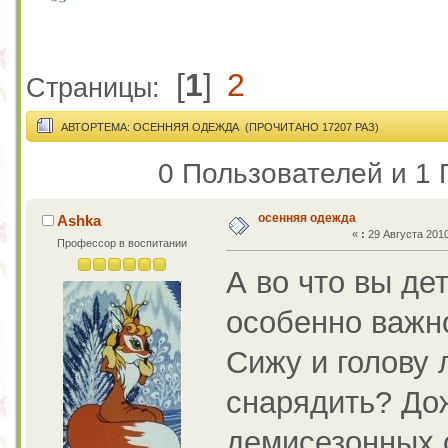
[
1
]
2
Страницы:
АВТОР
ТЕМА: ОСЕННЯЯ ОДЕЖДА (ПРОЧИТАНО 17207 РАЗ)
0 Пользователей и 1 
осенняя одежда
Ashka
«
:
29 Августа 2010
Профессор в воспитании
А во что вы де
особенно важно
Сижу и голову 
снарядить? Дож
демисезонных 