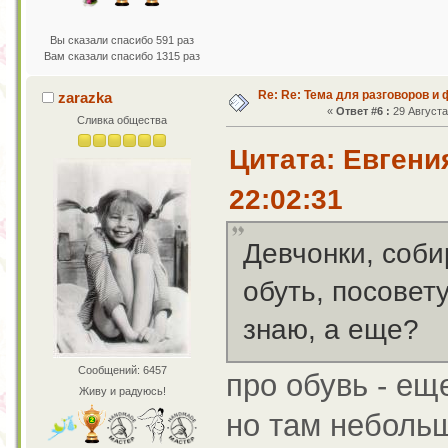
Вы сказали спасибо 591 раз
Вам сказали спасибо 1315 раз
Re: Re: Тема для разговоров и
zarazka
«
Ответ #6 :
29 Августа 
Сливка общества
Цитата: Евгени
22:02:31
Девчонки, соби
обуть, посовет
знаю, а еще?
Сообщений: 6457
про обувь - ещ
Живу и радуюсь!
но там неболь