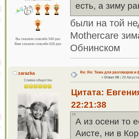
есть, а зиму р
были на той не
Mothercare зим
Вы сказали спасибо 540 раз
Вам сказали спасибо 626 раз
Обнинском
Re: Re: Тема для разговоров и
zarazka
«
Ответ #8 :
29 Августа 
Сливка общества
Цитата: Евгени
22:21:38
А из осени то е
Аисте, ни в Ко