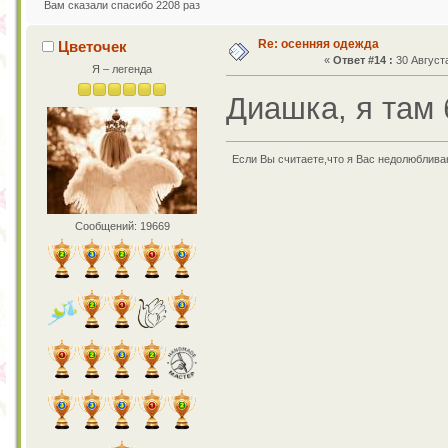
Вам сказали спасибо 2208 раз
Re: осенняя одежда
Цветочек
«
Ответ #14 :
30 Августа
Я – легенда
Диашка, я там 
Если Вы считаете,что я Вас недолюбливаю
Сообщений: 19669