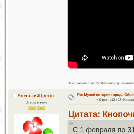
Вам сказали спасибо Клеопатр@, мамаЛе
Re: Музей истории города Обни
АленькийЦветок
«
Ответ #12 :
25 Февраля
Всегда в теме
Цитата: Кнопочк
С 1 февраля по 3