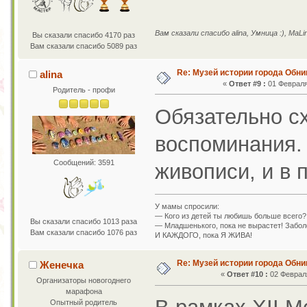
Вам сказали спасибо alina, Умница :), MaLi
Вы сказали спасибо 4170 раз
Вам сказали спасибо 5089 раз
Re: Музей истории города Обни
alina
«
Ответ #9 :
01 Февраля 
Родитель - профи
Обязательно сх
воспоминания. 
Сообщений: 3591
живописи, и в 
У мамы спросили:
— Кого из детей ты любишь больше всего?
Вы сказали спасибо 1013 раза
— Младшенького, пока не вырастет! Заболе
Вам сказали спасибо 1076 раз
И КАЖДОГО, пока Я ЖИВА!
Re: Музей истории города Обни
Женечка
«
Ответ #10 :
02 Февраля
Организаторы новогоднего
марафона
Опытный родитель