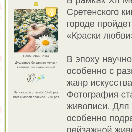
В рамках XII 
Сретенского к
городе пройде
«Краски любви
В эпоху научно
Сообщений: 2344
Душевное богатство жены -
капитал семейной жизни!
особенно с ра
жанр искусства
Фотография ст
Вы сказали спасибо 1498 раз
Вам сказали спасибо 1270 раз
живописи. Для
особенно подра
пейзажной жив