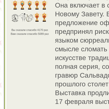
Она включает в 
Новому Завету. 
предложение оф
предпринял рис
Вы сказали спасибо 4170 раз
Вам сказали спасибо 5089 раз
языком сюрреали
смысле сломать
искусстве тради
полная серия, с
гравюр Сальвадо
прошлого столет
Выставка продли
17 февраля выс