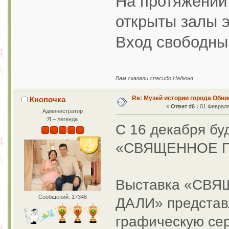
На протяжении
открыты залы э
Вход свободны
Вам сказали спасибо Надюня
Re: Музей истории города Обни
Кнопочка
«
Ответ #6 :
01 Февраля 
Администратор
Я – легенда
С 16 декабря бу
«СВЯЩЕННОЕ П
Выставка «СВ
Сообщений: 17346
ДАЛИ» представ
графическую сер