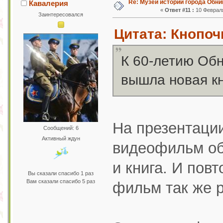
Re: Музей истории города Обни
Кавалерия
«
Ответ #11 :
10 Февраля
Заинтересовался
Цитата: Кнопочк
К 60-летию Обн
вышла новая кн
На презентаци
Сообщений: 6
Активный ждун
видеофильм об
и книга. И повт
Вы сказали спасибо 1 раз
Вам сказали спасибо 5 раз
фильм так же р