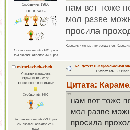
нам вот тоже п
Сообщений: 19608
верю в чудеса
мол разве можн
просила проход
Хорошими женами не рождаются. Хорошим
Вы сказали спасибо 4623 раза
Вам сказали спасибо 3330 раз
Re: Детская непромокаемая о
miraclezhek-zhek
«
Ответ #26 :
27 Июля 2
Участник марафона
стройности к лету
Цитата: Караме
Профессор в воспитании
Сообщений: 8602
нам вот тоже п
мол разве можн
Вы сказали спасибо 2380 раз
просила проход
Вам сказали спасибо 2412
раза