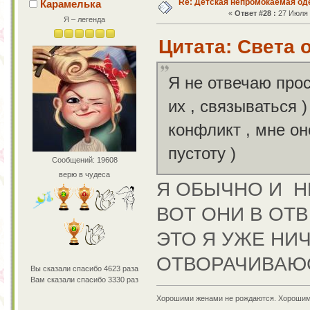
Re: Детская непромокаемая о
Карамелька
«
Ответ #28 :
27 Июля 2
Я – легенда
Цитата: Света о
Я не отвечаю про
их , связываться 
конфликт , мне он
пустоту )
Сообщений: 19608
верю в чудеса
Я ОБЫЧНО И Н
ВОТ ОНИ В ОТВ
ЭТО Я УЖЕ НИ
ОТВОРАЧИВАЮС
Вы сказали спасибо 4623 раза
Вам сказали спасибо 3330 раз
Хорошими женами не рождаются. Хорошим