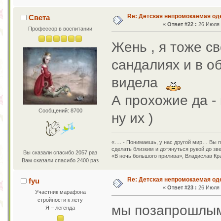
Re: Детская непромокаемая о
Света
«
Ответ #22 :
26 Июля 2
Профессор в воспитании
Жень , я тоже св
сандалиях и в о
видела
А прохожие да -
Сообщений: 8700
ну их )
«…. - Понимаешь, у нас другой мир… Вы пр
сделать близким и дотянуться рукой до зв
Вы сказали спасибо 2057 раз
«В ночь большого прилива», Владислав Кр
Вам сказали спасибо 2400 раз
Re: Детская непромокаемая о
fyu
«
Ответ #23 :
26 Июля 2
Участник марафона
стройности к лету
мы позапрошлым
Я – легенда