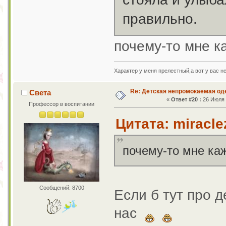
правильно.
почему-то мне к
Характер у меня прелестный,а вот у вас н
Re: Детская непромокаемая о
Света
«
Ответ #20 :
26 Июля 2
Профессор в воспитании
Цитата: miracle
почему-то мне каж
Сообщений: 8700
Если б тут про д
нас