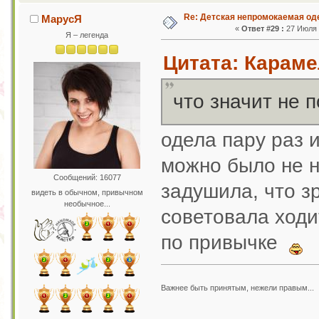
Re: Детская непромокаемая о
МарусЯ
«
Ответ #29 :
27 Июля 2
Я – легенда
Цитата: Караме
что значит не 
одела пару раз 
можно было не 
Сообщений: 16077
задушила, что з
видеть в обычном, привычном
необычное...
советовала ход
по привычке
Важнее быть принятым, нежели правым...