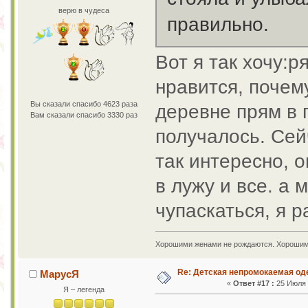
верю в чудеса
правильно.
Вот я так хочу:
нравится, почем
Вы сказали спасибо 4623 раза
деревне прям в г
Вам сказали спасибо 3330 раз
получалось. Сей
так интересно, о
в лужу и все. а 
чупаскаться, я 
Хорошими женами не рождаются. Хорошим
Re: Детская непромокаемая о
МарусЯ
«
Ответ #17 :
25 Июля 2
Я – легенда