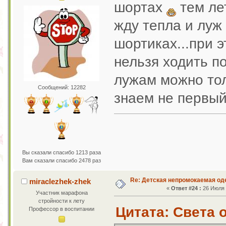
шортах
тем ле
жду тепла и луж 
шортиках...при э
нельзя ходить п
лужам можно тол
Сообщений: 12282
знаем не первый
Вы сказали спасибо 1213 раза
Вам сказали спасибо 2478 раз
Re: Детская непромокаемая о
miraclezhek-zhek
«
Ответ #24 :
26 Июля 2
Участник марафона
стройности к лету
Цитата: Света о
Профессор в воспитании