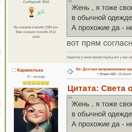
Сообщений: 8602
Жень , я тоже сво
в обычной одежде
А прохожие да - н
Вы сказали спасибо 2380 раз
Вам сказали спасибо 2412
раза
вот прям соглас
Характер у меня прелестный,а вот у вас н
Re: Детская непромокаемая о
Карамелька
«
Ответ #25 :
26 Июля 2
Я – легенда
Цитата: Света о
Жень , я тоже сво
в обычной одежде
А прохожие да - н