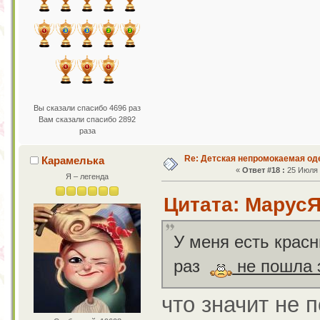
Вы сказали спасибо 4696 раз
Вам сказали спасибо 2892
раза
Re: Детская непромокаемая о
Карамелька
«
Ответ #18 :
25 Июля 2
Я – легенда
Цитата: МарусЯ
У меня есть красн
раз
не пошла 
что значит не 