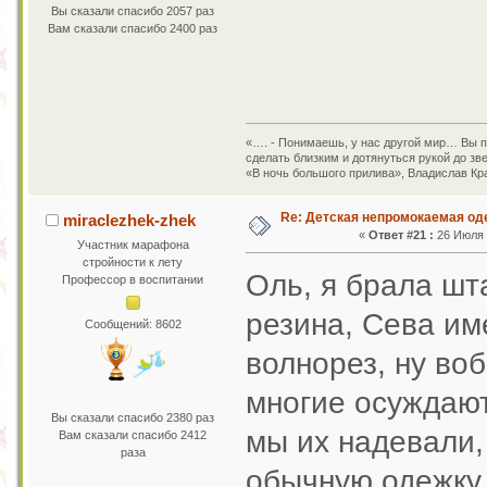
Вы сказали спасибо 2057 раз
Вам сказали спасибо 2400 раз
«…. - Понимаешь, у нас другой мир… Вы пр
сделать близким и дотянуться рукой до зв
«В ночь большого прилива», Владислав Кр
Re: Детская непромокаемая о
miraclezhek-zhek
«
Ответ #21 :
26 Июля 2
Участник марафона
стройности к лету
Оль, я брала шт
Профессор в воспитании
резина, Сева им
Сообщений: 8602
волнорез, ну во
многие осуждаю
Вы сказали спасибо 2380 раз
мы их надевали,
Вам сказали спасибо 2412
раза
обычную одежку 