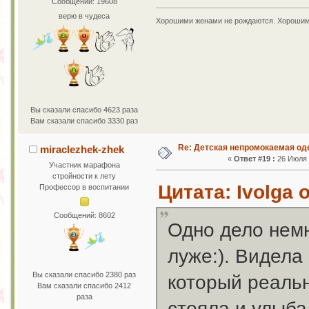
Сообщений: 19608
верю в чудеса
Хорошими женами не рождаются. Хорошим
Вы сказали спасибо 4623 раза
Вам сказали спасибо 3330 раз
Re: Детская непромокаемая о
miraclezhek-zhek
«
Ответ #19 :
26 Июля 2
Участник марафона
стройности к лету
Цитата: Ivolga 
Профессор в воспитании
Сообщений: 8602
Одно дело немн
луже:). Видела
Вы сказали спасибо 2380 раз
который реальн
Вам сказали спасибо 2412
раза
стояла и улыба