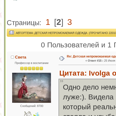
1
[
2
]
3
Страницы:
АВТОР
ТЕМА: ДЕТСКАЯ НЕПРОМОКАЕМАЯ ОДЕЖДА (ПРОЧИТАНО 22010
0 Пользователей и 1 
Re: Детская непромокаемая о
Света
«
Ответ #15 :
25 Июля 2
Профессор в воспитании
Цитата: Ivolga 
Одно дело немн
луже:). Видела
который реальн
Сообщений: 8700