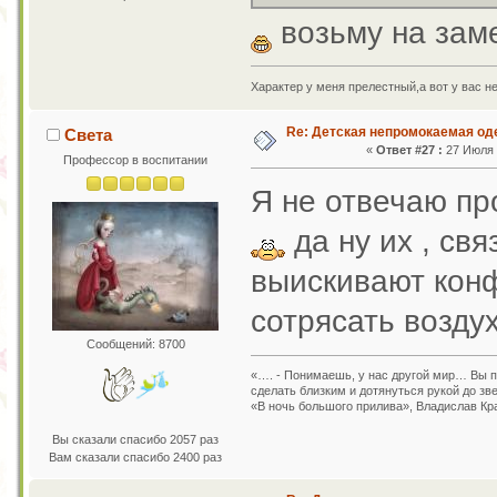
возьму на зам
Характер у меня прелестный,а вот у вас н
Re: Детская непромокаемая о
Света
«
Ответ #27 :
27 Июля 2
Профессор в воспитании
Я не отвечаю пр
да ну их , св
выискивают конф
сотрясать воздух
Сообщений: 8700
«…. - Понимаешь, у нас другой мир… Вы пр
сделать близким и дотянуться рукой до зв
«В ночь большого прилива», Владислав Кр
Вы сказали спасибо 2057 раз
Вам сказали спасибо 2400 раз