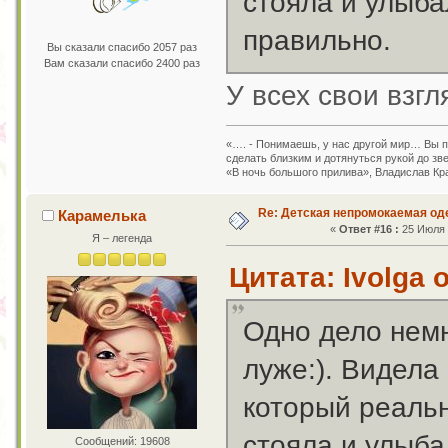
стояла и улыба
правильно.
Вы сказали спасибо 2057 раз
Вам сказали спасибо 2400 раз
У всех свои взг
«…. - Понимаешь, у нас другой мир… Вы пр
сделать близким и дотянуться рукой до зв
«В ночь большого прилива», Владислав Кр
Re: Детская непромокаемая о
Карамелька
«
Ответ #16 :
25 Июля 2
Я – легенда
Цитата: Ivolga 
Одно дело немн
луже:). Видела
который реальн
стояла и улыба
Сообщений: 19608