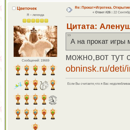
Re: Прокат+Игротека. Открытие
Цветочек
«
Ответ #26 :
22 Сентября
Я – легенда
Цитата: Аленуш
А на прокат игры
можно,вот тут 
Сообщений: 19669
obninsk.ru/deti
Если Вы считаете,что я Вас недолюбливаю