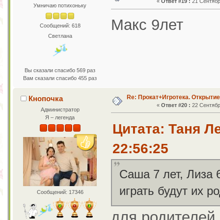
«
Ответ #19 :
21 Сентября
Умничаю потихоньку
Макс 9лет
Сообщений: 618
Светлана
Вы сказали спасибо 569 раз
Вам сказали спасибо 455 раз
Re: Прокат+Игротека. Открытие
Кнопочка
«
Ответ #20 :
22 Сентября
Администратор
Я – легенда
Цитата: Таня Л
22:56:25
Саша 7 лет, Лиза 6
играть будут их р
Сообщений: 17346
для родителей 