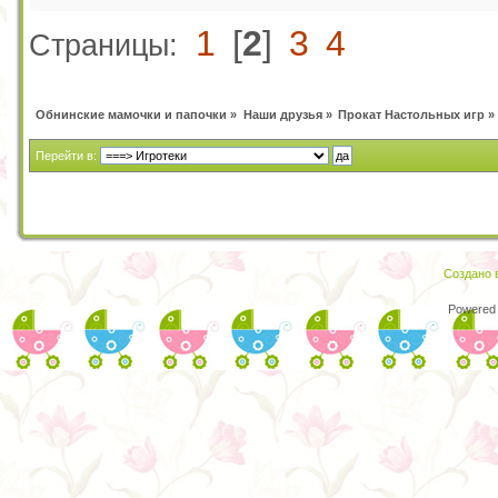
1
[
2
]
3
4
Страницы:
Обнинские мамочки и папочки
»
Наши друзья
»
Прокат Настольных игр
»
Перейти в:
Создано в
Powered 