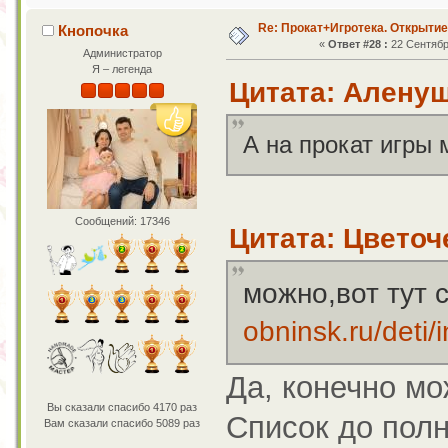
Re: Прокат+Игротека. Открытие
Кнопочка
«
Ответ #28 :
22 Сентября
Администратор
Я – легенда
Цитата: Аленуш
А на прокат игры
Сообщений: 17346
Цитата: Цветоче
можно,вот тут 
obninsk.ru/deti
Да, конечно мо
Вы сказали спасибо 4170 раз
Список до пол
Вам сказали спасибо 5089 раз