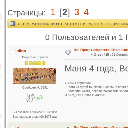
1
[
2
]
3
4
Страницы:
АВТОР
ТЕМА: ПРОКАТ+ИГРОТЕКА. ОТКРЫТИЕ 25 СЕНТЯБРЯ (ПРОЧИТАН
0 Пользователей и 1 
Re: Прокат+Игротека. Открытие
alina
«
Ответ #15 :
21 Сентября
Родитель - профи
Маня 4 года, Во
У мамы спросили:
— Кого из детей ты любишь больше всего?
Сообщений: 3591
— Младшенького, пока не вырастет! Заболе
И КАЖДОГО, пока Я ЖИВА!
Вы сказали спасибо 1013 раза
Вам сказали спасибо 1076 раз
Re: Прокат+Игротека. Открытие