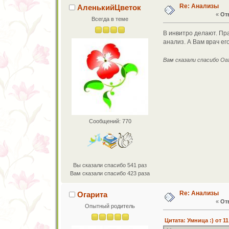
Re: Анализы
АленькийЦветок
«
Отв
Всегда в теме
В инвитро делают. Пра
анализ. А Вам врач е
Вам сказали спасибо О
Сообщений: 770
Вы сказали спасибо 541 раз
Вам сказали спасибо 423 раза
Re: Анализы
Огарита
«
Отв
Опытный родитель
Цитата: Умница :) от 11