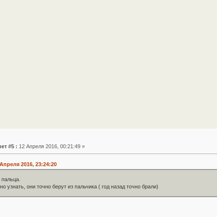
ет #5 :
12 Апреля 2016, 00:21:49 »
 Апреля 2016, 23:24:20
 пальца.
о узнать, они точно берут из пальчика ( год назад точно брали)