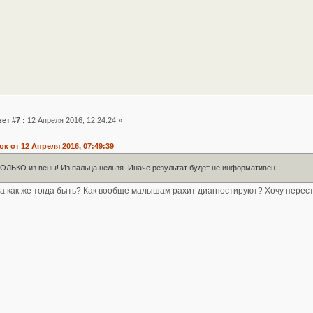
ет #7 :
12 Апреля 2016, 12:24:24 »
к от 12 Апреля 2016, 07:49:39
ТОЛЬКО из вены! Из пальца нельзя. Иначе результат будет не информативен
 а как же тогда быть? Как вообще малышам рахит диагностируют? Хочу перест