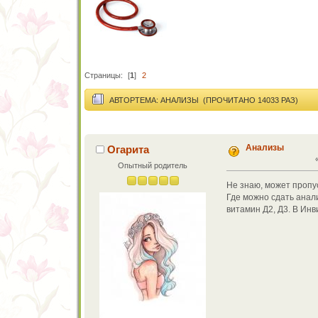
Страницы:
[
1
]
2
АВТОР
ТЕМА: АНАЛИЗЫ (ПРОЧИТАНО 14033 РАЗ)
Анализы
Огарита
Опытный родитель
Не знаю, может пропус
Где можно сдать анали
витамин Д2, Д3. В Инв