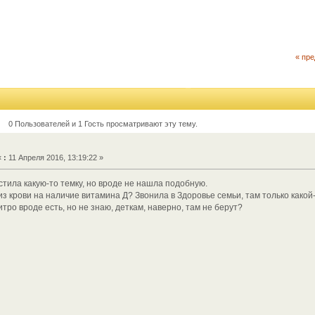
« пр
0 Пользователей и 1 Гость просматривают эту тему.
«
:
11 Апреля 2016, 13:19:22 »
тила какую-то темку, но вроде не нашла подобную.
з крови на наличие витамина Д? Звонила в Здоровье семьи, там только какой
итро вроде есть, но не знаю, деткам, наверно, там не берут?