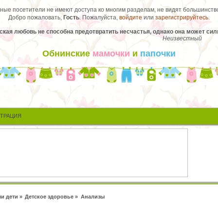
ые посетители не имеют доступа ко многим разделам, не видят большинство
Добро пожаловать,
Гость
. Пожалуйста,
войдите
или
зарегистрируйтесь
.
кая любовь не способна предотвратить несчастья, однако она может сил
Неизвестный
Обнинские
мамочки
и
папочки
СТРАЦИЯ
и дети
»
Детское здоровье
»
Анализы