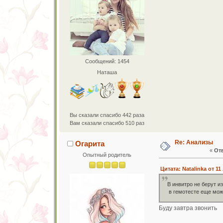
Сообщений: 1454
Наташа
Вы сказали спасибо 442 раза
Вам сказали спасибо 510 раз
Re: Анализы
Огарита
«
Отв
Опытный родитель
Цитата: Natalinka от 11
В инвитро не берут из
в гемотесте еще можн
Буду завтра звонить