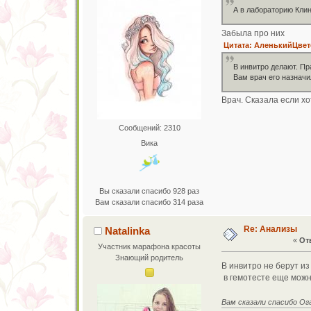
А в лабораторию Клин
Забыла про них
Цитата: АленькийЦвето
В инвитро делают. Пр
Вам врач его назнач
Врач. Сказала если хо
Сообщений: 2310
Вика
Вы сказали спасибо 928 раз
Вам сказали спасибо 314 раза
Re: Анализы
Natalinka
«
Отв
Участник марафона красоты
Знающий родитель
В инвитро не берут из
в гемотесте еще можно
Вам сказали спасибо О