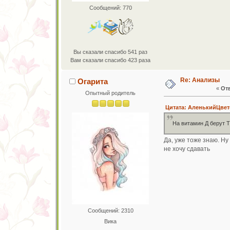
Сообщений: 770
Вы сказали спасибо 541 раз
Вам сказали спасибо 423 раза
Re: Анализы
Огарита
«
Отв
Опытный родитель
Цитата: АленькийЦвето
На витамин Д берут 
Да, уже тоже знаю. Ну
не хочу сдавать
Сообщений: 2310
Вика