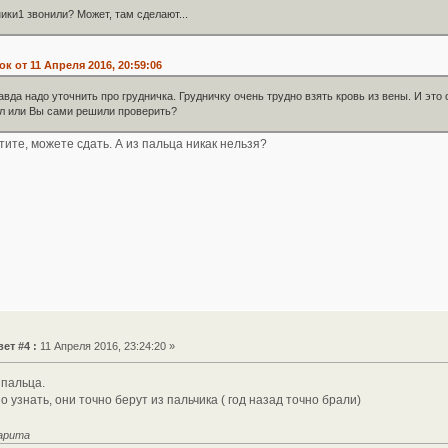
ики1 звонили? Может, там сделают...
к от 11 Апреля 2016, 20:59:06
авда надо уточнить про грудничка. Грудничку очень трудно взять кровь из вены. И это 
ил или Вы сами решили проверить?
тите, можете сдать. А из пальца никак нельзя?
ет #4 :
11 Апреля 2016, 23:24:20 »
 пальца.
 узнать, они точно берут из пальчика ( год назад точно брали)
гарита