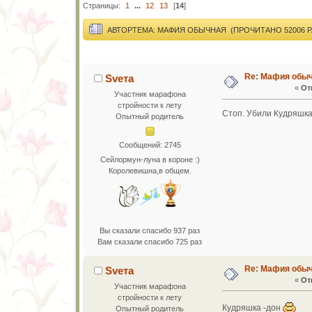
Страницы:
1
...
12
13
[
14
]
АВТОР
ТЕМА: МАФИЯ ОБЫЧНАЯ (ПРОЧИТАНО 52006 Р
Re: Мафия обы
Sveта
«
От
Участник марафона
стройности к лету
Стоп. Убили Кудряшка
Опытный родитель
Сообщений: 2745
Сейлормун-луна в короне :)
Королевишна,в общем.
Вы сказали спасибо 937 раз
Вам сказали спасибо 725 раз
Re: Мафия обы
Sveта
«
От
Участник марафона
стройности к лету
Кудряшка -дон
Опытный родитель