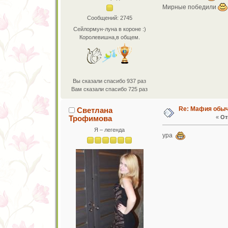
Мирные победили
Сообщений: 2745
Сейлормун-луна в короне :)
Королевишна,в общем.
Вы сказали спасибо 937 раз
Вам сказали спасибо 725 раз
Re: Мафия обы
Светлана
Трофимова
«
От
Я – легенда
ура