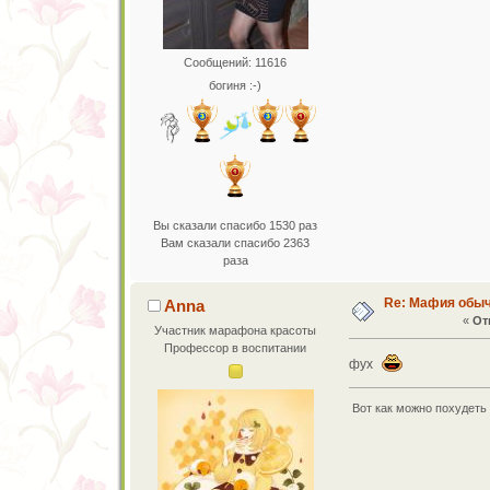
Сообщений: 11616
богиня :-)
Вы сказали спасибо 1530 раз
Вам сказали спасибо 2363
раза
Re: Мафия обы
Anna
«
От
Участник марафона красоты
Профессор в воспитании
фух
Вот как можно похудеть с