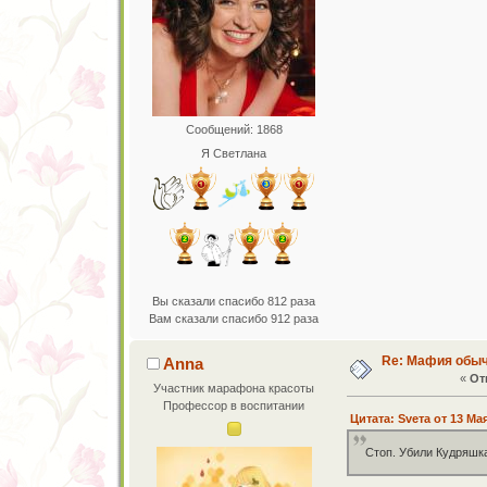
Сообщений: 1868
Я Светлана
Вы сказали спасибо 812 раза
Вам сказали спасибо 912 раза
Re: Мафия обы
Anna
«
От
Участник марафона красоты
Профессор в воспитании
Цитата: Sveта от 13 Мая
Стоп. Убили Кудряшк