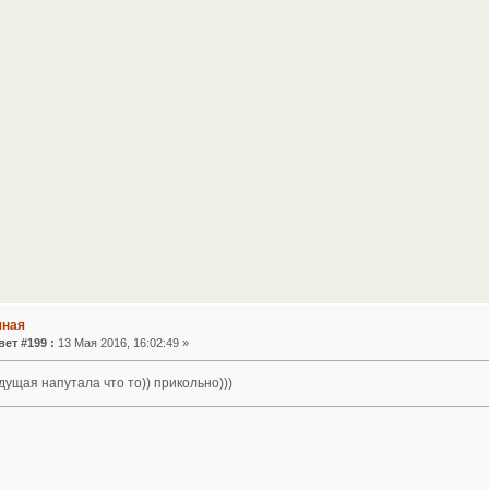
чная
вет #199 :
13 Мая 2016, 16:02:49 »
едущая напутала что то)) прикольно)))