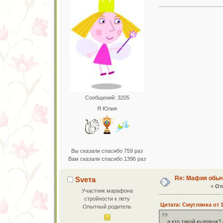
Сообщений: 3205
Я Юлия
Вы сказали спасибо 759 раз
Вам сказали спасибо 1396 раз
Re: Мафия обы
Sveта
«
От
Участник марафона
стройности к лету
Цитата: Смуглянка от 1
Опытный родитель
а кто такой кудряшк?