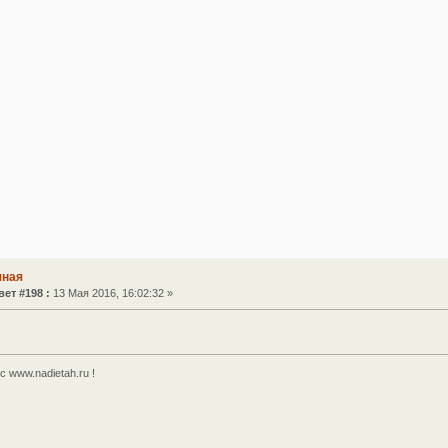
чная
вет #198 :
13 Мая 2016, 16:02:32 »
 www.nadietah.ru !