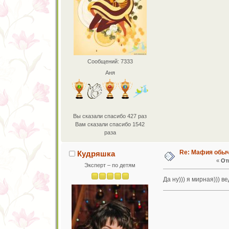
Сообщений: 7333
Аня
Вы сказали спасибо 427 раз
Вам сказали спасибо 1542
раза
Re: Мафия обы
Кудряшка
«
От
Эксперт – по детям
Да ну))) я мирная))) в