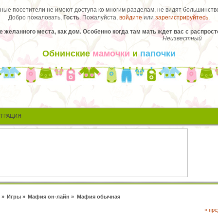
ые посетители не имеют доступа ко многим разделам, не видят большинство
Добро пожаловать,
Гость
. Пожалуйста,
войдите
или
зарегистрируйтесь
.
е желанного места, как дом. Особенно когда там мать ждет вас с распрос
Неизвестный
Обнинские
мамочки
и
папочки
СТРАЦИЯ
»
Игры
»
Мафия он-лайн
»
Мафия обычная
« пр