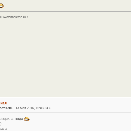
 www.nadietah.ru !
чная
вет #201 :
13 Мая 2016, 16:03:24 »
оверила тогда
)
вала