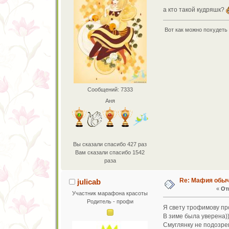
а кто такой кудряшк?
Вот как можно похудеть с
Сообщений: 7333
Аня
Вы сказали спасибо 427 раз
Вам сказали спасибо 1542
раза
Re: Мафия обы
julicab
«
От
Участник марафона красоты
Родитель - профи
Я свету трофимову пр
В зиме была уверена))
Смуглянку не подозре