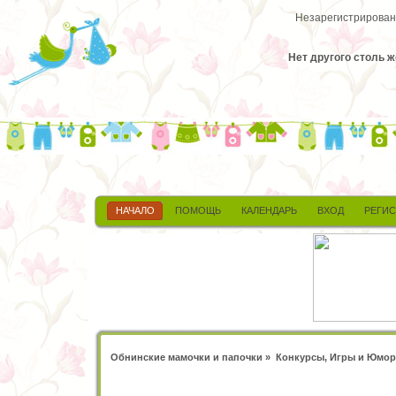
Незарегистрированн
Нет другого столь ж
НАЧАЛО
ПОМОЩЬ
КАЛЕНДАРЬ
ВХОД
РЕГИ
Обнинские мамочки и папочки
»
Конкурсы, Игры и Юмор