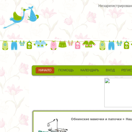
Незарегистрированн
НАЧАЛО
ПОМОЩЬ
КАЛЕНДАРЬ
ВХОД
РЕГИ
Обнинские мамочки и папочки
»
Наш