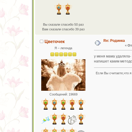
Вы сказали спасибо 50 раз
Вам сказали спасибо 39 раз
Re: Родинка
Цветочек
«
От
Я – легенда
у меня мама удаляла- 
напишет каким методо
Если Вы считаете,что я 
Сообщений: 19669