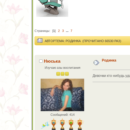
Страницы:
[
1
]
2
3
...
7
АВТОР
ТЕМА: РОДИНКА (ПРОЧИТАНО 66530 РАЗ)
Родинка
Нюська
Изучаю азы воспитания
Девочки кто нибудь у
Сообщений: 414