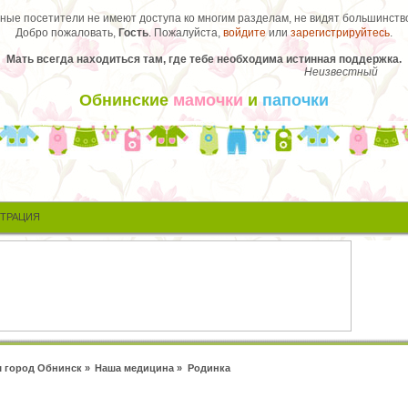
ые посетители не имеют доступа ко многим разделам, не видят большинство
Добро пожаловать,
Гость
. Пожалуйста,
войдите
или
зарегистрируйтесь
.
Мать всегда находиться там, где тебе необходима истинная поддержка.
Неизвестный
Обнинские
мамочки
и
папочки
СТРАЦИЯ
 город Обнинск
»
Наша медицина
»
Родинка