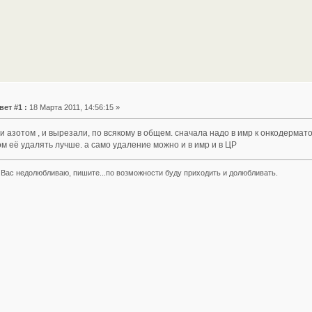
вет #1 :
18 Марта 2011, 14:56:15 »
и азотом , и вырезали, по всякому в общем. сначала надо в имр к онкодермато
м её удалять лучше. а само удаление можно и в имр и в ЦР
Вас недолюбливаю, пишите...по возможности буду приходить и долюбливать.