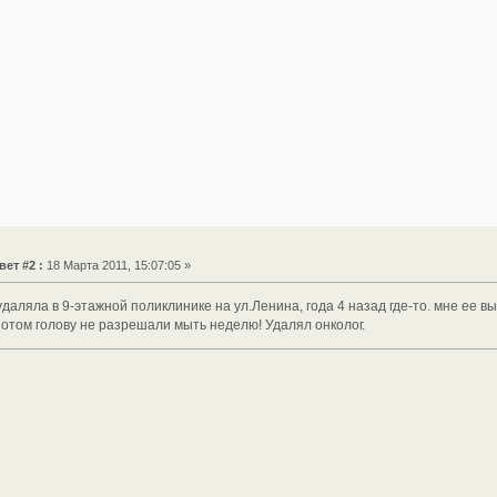
вет #2 :
18 Марта 2011, 15:07:05 »
удаляла в 9-этажной поликлинике на ул.Ленина, года 4 назад где-то. мне ее 
потом голову не разрешали мыть неделю! Удалял онколог.