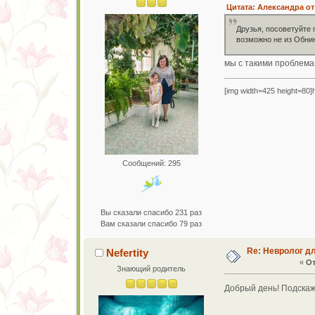
Цитата: Александра от 
Друзья, посоветуйте 
возможно не из Обни
мы с такими проблемам
[img width=425 height=80]ht
Сообщений: 295
Вы сказали спасибо 231 раз
Вам сказали спасибо 79 раз
Re: Невролог д
Nefertity
«
От
Знающий родитель
Добрый день! Подскаж