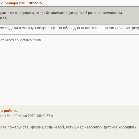
23 Января 2018, 10:55:15
грамотного невролога, который занимается дизартрией речевого компонента.
нска.
и ездили в москву к неврологу . он обследовал нас и назначено лечение. рез
tp://lines.chudetstvo.ru/im/
ля ребенка
вет #4 :
20 Июня 2019, 08:42:57 »
ите пожалуйста, кроме Бардычевой, есть у нас неврологи детские хорошие?