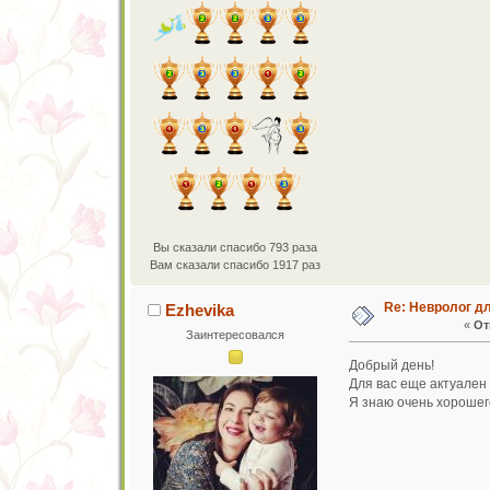
Вы сказали спасибо 793 раза
Вам сказали спасибо 1917 раз
Re: Невролог д
Ezhevika
«
От
Заинтересовался
Добрый день!
Для вас еще актуален
Я знаю очень хорошего