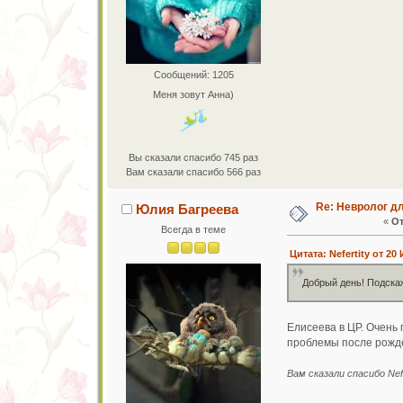
Сообщений: 1205
Меня зовут Анна)
Вы сказали спасибо 745 раз
Вам сказали спасибо 566 раз
Re: Невролог д
Юлия Багреева
«
От
Всегда в теме
Цитата: Nefertity от 20
Добрый день! Подска
Елисеева в ЦР. Очень
проблемы после рожде
Вам сказали спасибо Nefe