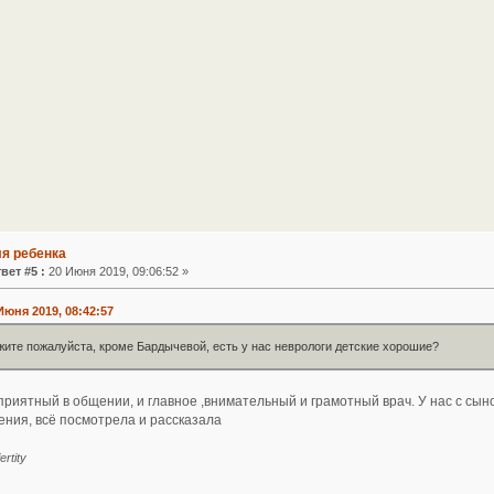
ля ребенка
вет #5 :
20 Июня 2019, 09:06:52 »
 Июня 2019, 08:42:57
жите пожалуйста, кроме Бардычевой, есть у нас неврологи детские хорошие?
 приятный в общении, и главное ,внимательный и грамотный врач. У нас с сы
ния, всё посмотрела и рассказала
rtity