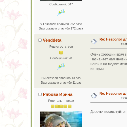
Сообщений: 847
Вы сказали спасибо 262 раза
Вам сказали спасибо 172 раза
Re: Невролог д
Venddeta
«
От
Решил остаться
Очень хороший врач в
Сообщений: 28
Назначает нам лечени
ногой и на медикамент
история...
Вы сказали спасибо 13 раз
Вам сказали спасибо 11 раз
Re: Невролог д
Рябова Ирина
«
От
Родитель - профи
Девочки посоветуйте 