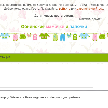
ые посетители не имеют доступа ко многим разделам, не видят большинство
Добро пожаловать,
Гость
. Пожалуйста,
войдите
или
зарегистрируйтесь
.
Дети - живые цветы земли.
Максим Горький
Обнинские
мамочки
и
папочки
СТРАЦИЯ
 город Обнинск
»
Наша медицина
»
Невролог для ребенка