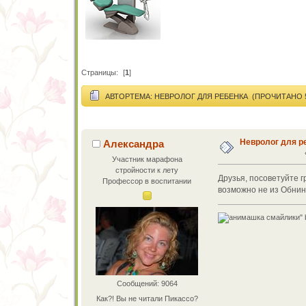
Страницы:
[
1
]
АВТОР
ТЕМА: НЕВРОЛОГ ДЛЯ РЕБЕНКА (ПРОЧИТАНО 5
Невролог для р
Александра
Участник марафона
стройности к лету
Друзья, посоветуйте 
Профессор в воспитании
возможно не из Обнин
Сообщений: 9064
Как?! Вы не читали Пикассо?