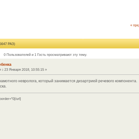
« пр
647 РАЗ)
0 Пользователей и 1 Гость просматривают эту тему.
ебенка
«
:
23 Января 2018, 10:55:15 »
грамотного невролога, который занимается дизартрией речевого компонента.
ска.
[/url]