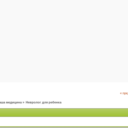
« пр
аша медицина
»
Невролог для ребенка