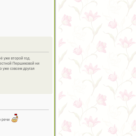
ё уже второй год.
местной Першиковой ни
о уже совсем другая
ию речи