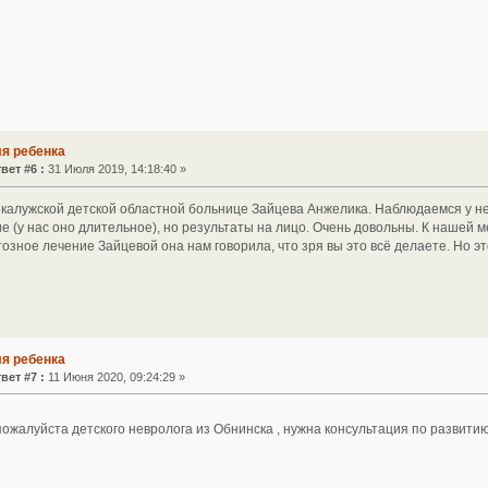
ля ребенка
вет #6 :
31 Июля 2019, 14:18:40 »
 калужской детской областной больнице Зайцева Анжелика. Наблюдаемся у не
е (у нас оно длительное), но результаты на лицо. Очень довольны. К нашей 
озное лечение Зайцевой она нам говорила, что зря вы это всё делаете. Но эт
ля ребенка
вет #7 :
11 Июня 2020, 09:24:29 »
пожалуйста детского невролога из Обнинска , нужна консультация по развит