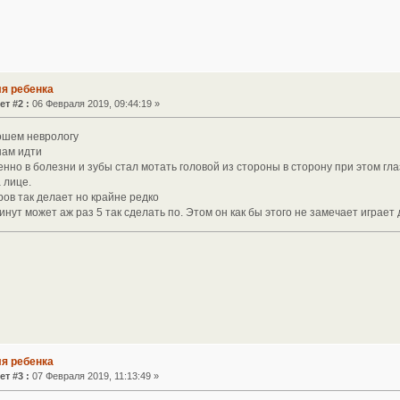
ля ребенка
ет #2 :
06 Февраля 2019, 09:44:19 »
ошем неврологу
нам идти
нно в болезни и зубы стал мотать головой из стороны в сторону при этом гла
а лице.
ров так делает но крайне редко
минут может аж раз 5 так сделать по. Этом он как бы этого не замечает играет
ля ребенка
ет #3 :
07 Февраля 2019, 11:13:49 »