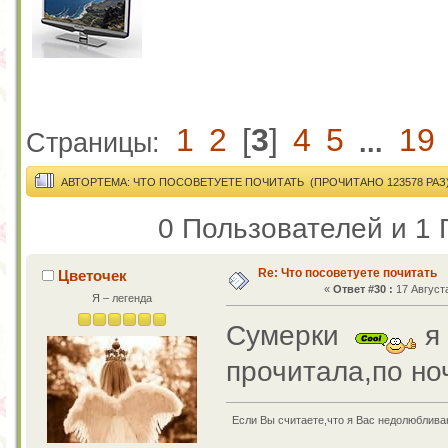
1
2
[
3
]
4
5
19
Страницы:
...
АВТОР
ТЕМА: ЧТО ПОСОВЕТУЕТЕ ПОЧИТАТЬ (ПРОЧИТАНО 123578 РАЗ
0 Пользователей и 1 
Re: Что посоветуете почитать
Цветочек
«
Ответ #30 :
17 Августа
Я – легенда
Сумерки
я 
прочитала,по н
Если Вы считаете,что я Вас недолюбливаю