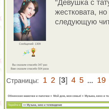
"Девушка с тат
жестковата, но
следующую чита
Сообщений: 1309
Вы сказали спасибо 347 раз
Вам сказали спасибо 504 раза
1
2
[
3
]
4
5
19
Страницы:
...
Обнинские мамочки и папочки
»
Мой дом, моя семья!
»
Музыка, кино и т
Перейти в: