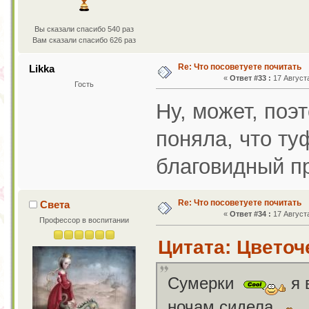
Вы сказали спасибо 540 раз
Вам сказали спасибо 626 раз
Re: Что посоветуете почитать
Likka
«
Ответ #33 :
17 Августа
Гость
Ну, может, поэ
поняла, что ту
благовидный пр
Re: Что посоветуете почитать
Света
«
Ответ #34 :
17 Августа
Профессор в воспитании
Цитата: Цветоче
Сумерки
я 
ночам сидела