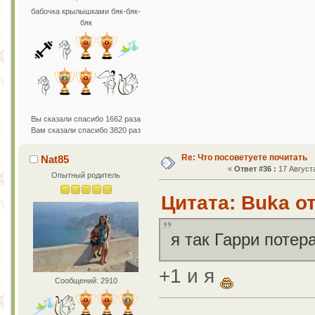
бабочка крылышками бяк-бяк-
бяк
Вы сказали спасибо 1662 раза
Вам сказали спасибо 3820 раз
Re: Что посоветуете почитать
Nat85
«
Ответ #36 :
17 Августа
Опытный родитель
Цитата: Buka от
я так Гарри поте
+1 и я
Сообщений: 2910