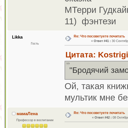
МТерри Гудкайн
11) фэнтези
Re: Что посоветуете почитать
Likka
«
Ответ #41 :
30 Сентября
Гость
Цитата: Kostrig
"Бродячий замо
Ой, такая книж
мультик мне бе
Re: Что посоветуете почитать
мамаЛена
«
Ответ #42 :
08 Октября
Профессор в воспитании