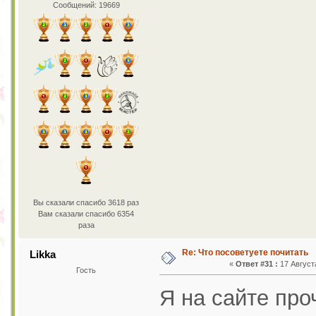
Сообщений: 19669
Вы сказали спасибо 3618 раз
Вам сказали спасибо 6354
раза
Re: Что посоветуете почитать
Likka
«
Ответ #31 :
17 Августа
Гость
Я на сайте про