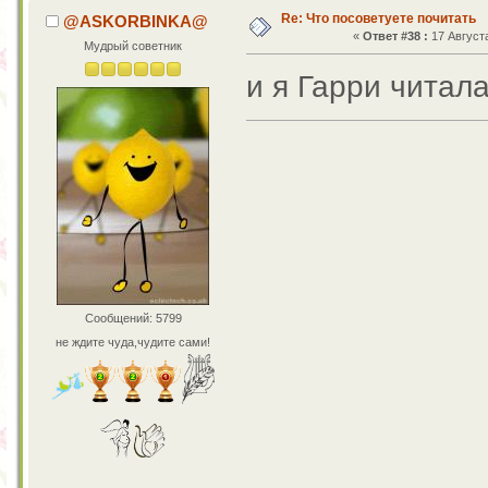
Re: Что посоветуете почитать
@ASKORBINKA@
«
Ответ #38 :
17 Августа
Мудрый советник
и я Гарри читал
Сообщений: 5799
не ждите чуда,чудите сами!