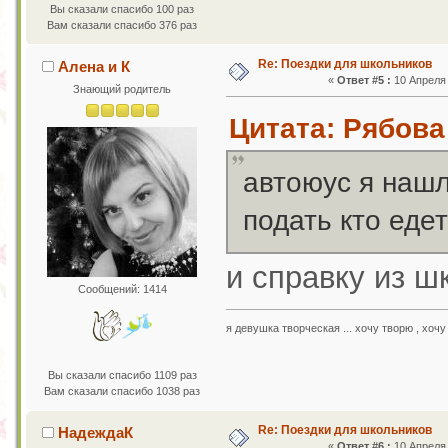
Вы сказали спасибо 100 раз
Вам сказали спасибо 376 раз
Re: Поездки для школьников
Алена и К
«
Ответ #5 :
10 Апреля 
Знающий родитель
Цитата: Рябова
автоюус я нашл
подать кто еде
и справку из шк
Сообщений: 1414
я девушка творческая ... хочу творю , хочу
Вы сказали спасибо 1109 раз
Вам сказали спасибо 1038 раз
Re: Поездки для школьников
НадеждаК
«
Ответ #6 :
10 Апреля 