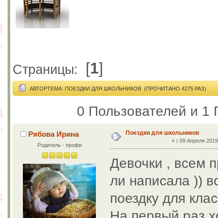
[
1
]
Страницы:
АВТОР
ТЕМА: ПОЕЗДКИ ДЛЯ ШКОЛЬНИКОВ (ПРОЧИТАНО 4275 РАЗ)
0 Пользователей и 1 
Поездки для школьников
Рябова Ирина
«
:
09 Апреля 2019,
Родитель - профи
Девочки , всем п
ли написала )) в
поездку для клас
На первый раз х