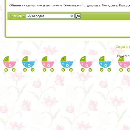
Обнинские мамочки и папочки
»
Болталка - флудилка
»
Беседка
»
Поезд
Перейти в:
Создано в
Powered 