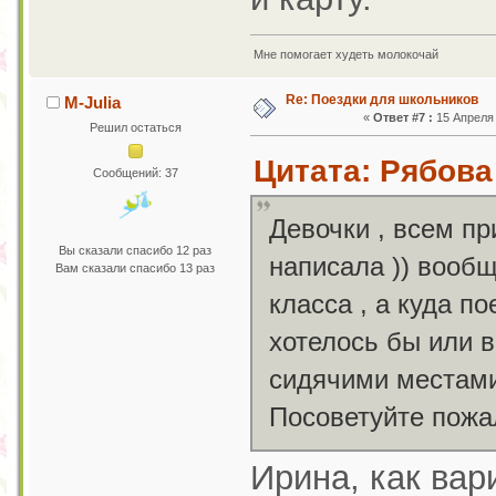
Мне помогает худеть молокочай
Re: Поездки для школьников
M-Julia
«
Ответ #7 :
15 Апреля 
Решил остаться
Цитата: Рябова
Сообщений: 37
Девочки , всем пр
Вы сказали спасибо 12 раз
написала )) вообщ
Вам сказали спасибо 13 раз
класса , а куда п
хотелось бы или в
сидячими местами 
Посоветуйте пож
Ирина, как вар