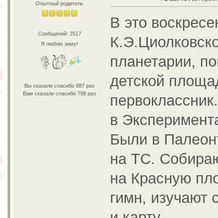
Опытный родитель
В это воскресе
Сообщений: 2517
К.Э.Циолковско
Я люблю зиму!
планетарии, по
детской площа
Вы сказали спасибо 887 раз
Вам сказали спасибо 798 раз
первоклассник.
в Эксперимента
Были в Палеон
на ТС. Собираю
на Красную пло
гимн, изучают с
и карту.