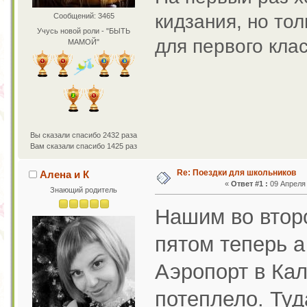
кидзания, но то
Сообщений: 3465
Учусь новой роли - "БЫТЬ
для первого кла
МАМОЙ"
Вы сказали спасибо 2432 раза
Вам сказали спасибо 1425 раз
Re: Поездки для школьников
Алена и К
«
Ответ #1 :
09 Апреля 
Знающий родитель
Нашим во второ
пятом теперь а
Аэропорт в Кал
потеплело. Туд