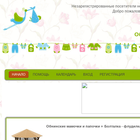
Незарегистрированные посетители не 
Добро пожалов
О
НАЧАЛО
ПОМОЩЬ
КАЛЕНДАРЬ
ВХОД
РЕГИСТРАЦИЯ
Обнинские мамочки и папочки
»
Болталка - флудилк