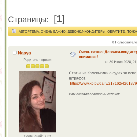
[
1
]
Страницы:
АВТОР
ТЕМА: ОЧЕНЬ ВАЖНО! ДЕВОЧКИ-КОНДИТЕРЫ, ОБРАТИТЕ, ПОЖА
0 Пользователе
Очень важно! Девочки-кондите
Nasya
внимание!
Родитель - профи
«
:
30 Июля 2020, 21:
Статья из Комсомолки о судах за исп
штрафов.
https://www.kp.by/daily/217162/4261879
Вам сказали спасибо Ангелочек
Сообщений: 3533