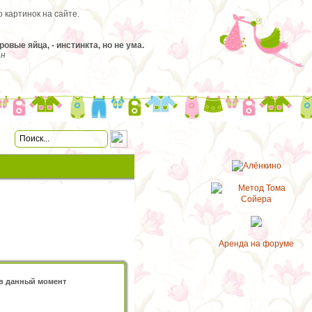
 картинок на сайте.
ые яйца, - инстинкта, но не ума.
ан
Аренда на форуме
 в данный момент