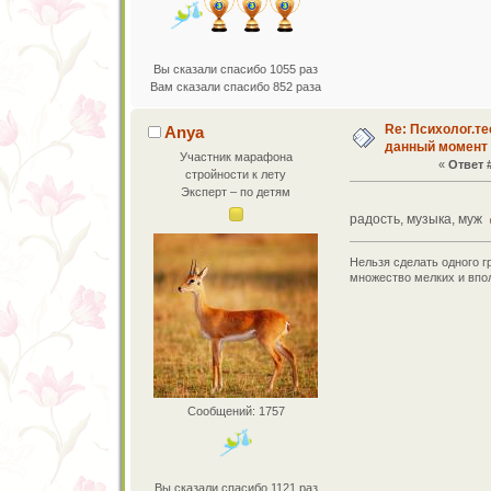
Вы сказали спасибо 1055 раз
Вам сказали спасибо 852 раза
Re: Психолог.те
Anya
данный момент
Участник марафона
«
Ответ #
стройности к лету
Эксперт – по детям
радость, музыка, муж
Нельзя сделать одного г
множество мелких и впо
Сообщений: 1757
Вы сказали спасибо 1121 раз