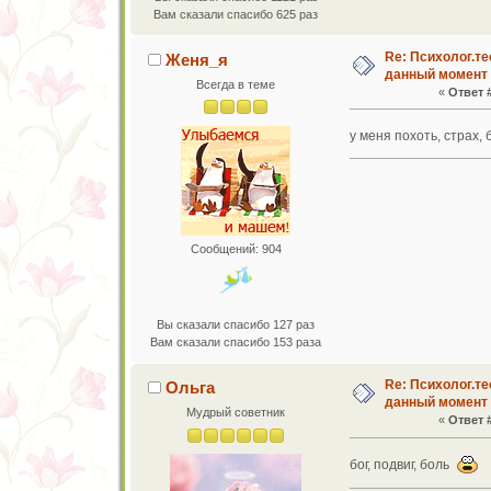
Вам сказали спасибо 625 раз
Re: Психолог.те
Женя_я
данный момент
Всегда в теме
«
Ответ #
у меня похоть, страх, 
Сообщений: 904
Вы сказали спасибо 127 раз
Вам сказали спасибо 153 раза
Re: Психолог.те
Ольга
данный момент
Мудрый советник
«
Ответ #
бог, подвиг, боль