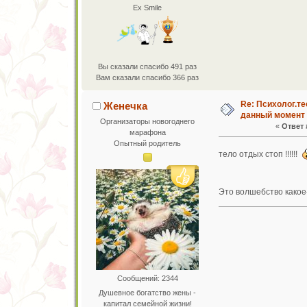
Ex Smile
Вы сказали спасибо 491 раз
Вам сказали спасибо 366 раз
Re: Психолог.те
Женечка
данный момент
Организаторы новогоднего
«
Ответ 
марафона
Опытный родитель
тело отдых стоп !!!!!!
Это волшебство какое-
Сообщений: 2344
Душевное богатство жены -
капитал семейной жизни!