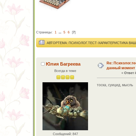
Страницы:
1
...
5
6
[
7
]
АВТОР
ТЕМА: ПСИХОЛОГ.ТЕСТ-ХАРАКТЕРИСТИКА ВА
Re: Психолог.те
Юлия Багреева
данный момент
Всегда в теме
«
Ответ #
тоска, суицид, мысль
Сообщений: 847