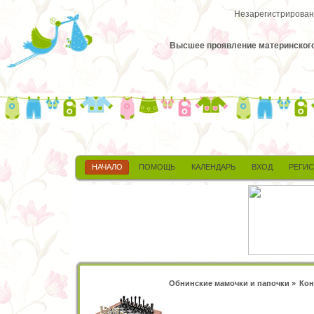
Незарегистрированн
Высшее проявление материнского 
НАЧАЛО
ПОМОЩЬ
КАЛЕНДАРЬ
ВХОД
РЕГИ
Обнинские мамочки и папочки
»
Кон