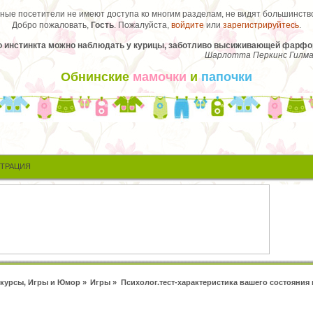
ые посетители не имеют доступа ко многим разделам, не видят большинство
Добро пожаловать,
Гость
. Пожалуйста,
войдите
или
зарегистрируйтесь
.
инстинкта можно наблюдать у курицы, заботливо высиживающей фарфоров
Шарлотта Перкинс Гилм
Обнинские
мамочки
и
папочки
СТРАЦИЯ
курсы, Игры и Юмор
»
Игры
»
Психолог.тест-характеристика вашего состояния