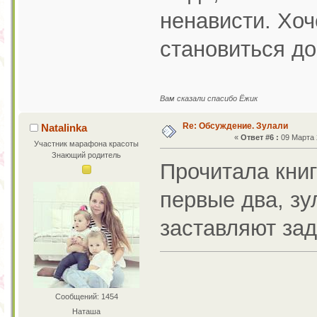
ненависти. Хоч
становиться д
Вам сказали спасибо Ёжик
Re: Обсуждение. Зулали
Natalinka
«
Ответ #6 :
09 Марта 2
Участник марафона красоты
Знающий родитель
Прочитала книг
первые два, зу
заставляют зад
Сообщений: 1454
Наташа