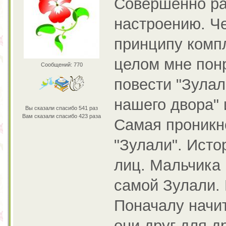
Совершенно ра
настроению. Че
принципу комп
целом мне пон
Сообщений: 770
повести "Зулал
нашего двора" 
Вы сказали спасибо 541 раз
Вам сказали спасибо 423 раза
Самая проникн
"Зулали". Исто
лиц. Мальчика
самой Зулали.
Поначалу начи
они друг для д