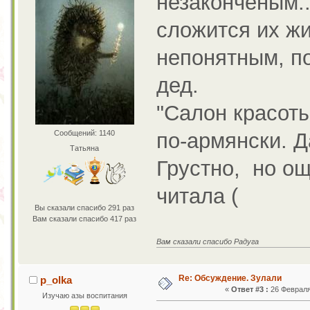
незаконченым..
сложится их ж
непонятным, п
дед.
"Салон красоты
по-армянски. Д
Сообщений: 1140
Татьяна
Грустно, но ощ
читала (
Вы сказали спасибо 291 раз
Вам сказали спасибо 417 раз
Вам сказали спасибо Радуга
Re: Обсуждение. Зулали
p_olka
«
Ответ #3 :
26 Февраля 
Изучаю азы воспитания