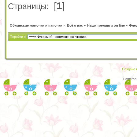
[
1
]
Страницы:
Обнинские мамочки и папочки
»
Всё о нас
»
Наши тренинги on line
»
Флеш
Перейти в:
Создано в
Powered 