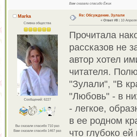
Вам сказали спасибо Ёжик
Re: Обсуждение. Зулали
Marka
«
Ответ #8 :
10 Апреля 
Сливка общества
Прочитала нак
рассказов не з
автор хотел им
читателя. Пол
"Зулали", "В к
"Любовь" - в н
Сообщений: 6227
- легкое, обра
в ее родном кр
Вы сказали спасибо 710 раз
что глубоко ей
Вам сказали спасибо 1467 раз