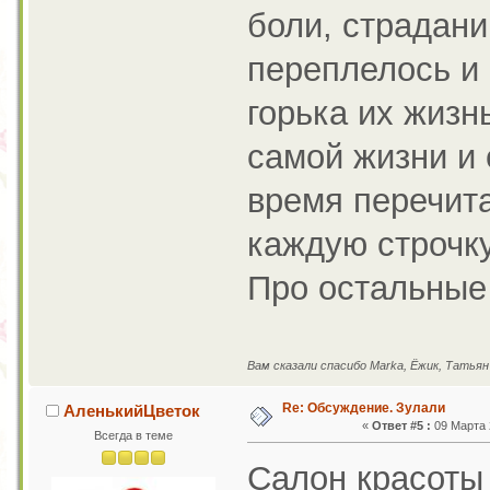
боли, страдани
переплелось и 
горька их жизнь
самой жизни и 
время перечита
каждую строчку
Про остальные 
Вам сказали спасибо Marka, Ёжик, Татья
Re: Обсуждение. Зулали
АленькийЦветок
«
Ответ #5 :
09 Марта 2
Всегда в теме
Салон красоты