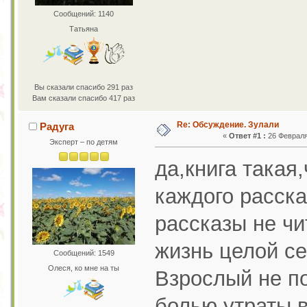
Сообщений: 1140
Татьяна
Вы сказали спасибо 291 раз
Вам сказали спасибо 417 раз
Re: Обсуждение. Зулали
Радуга
«
Ответ #1 :
26 Февраля 
Эксперт – по детям
да,книга такая
каждого расска
рассказы не чи
жизнь целой се
Сообщений: 1549
Олеся, ко мне на ты
Взрослый не п
болью утраты,