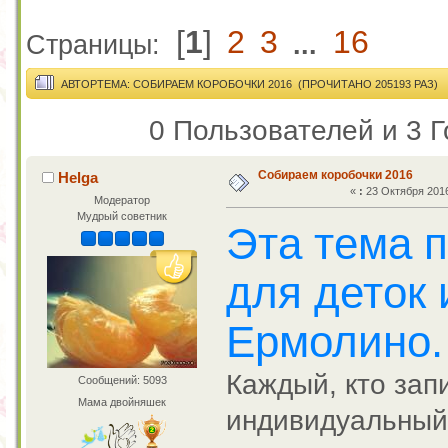
[
1
]
2
3
16
Страницы:
...
АВТОР
ТЕМА: СОБИРАЕМ КОРОБОЧКИ 2016 (ПРОЧИТАНО 205193 РАЗ)
0 Пользователей и 3 Г
Собираем коробочки 2016
Helga
«
:
23 Октября 2016
Модератор
Мудрый советник
Эта тема 
для деток 
Ермолино.
Каждый, кто запи
Сообщений: 5093
Мама двойняшек
индивидуальный 