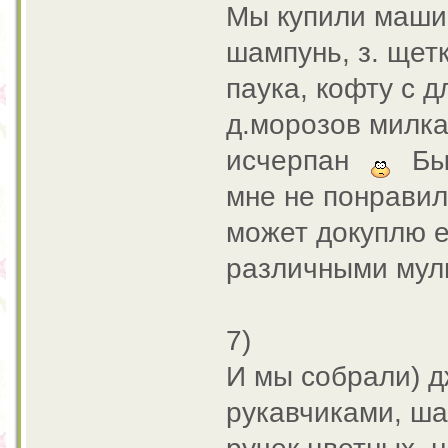
Мы купили машин
шампунь, з. щет
паука, кофту с 
д.морозов милка
исчерпан
Был
мне не понравил
может докуплю е
различными муль
7)
И мы собрали) д
рукавчиками, ша