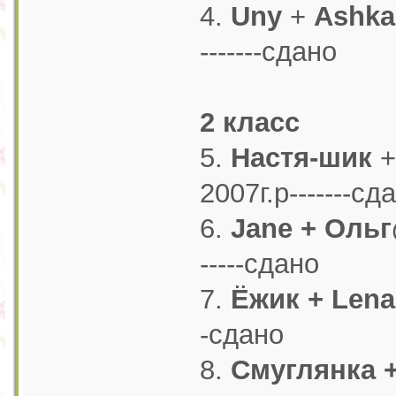
4.
Uny
+
Ashk
-------сдано
2 класс
5.
Настя-шик
+
2007г.р-------сд
6.
Jane + Оль
-----сдано
7.
Ёжик + Lena
-сдано
8.
Смуглянка +