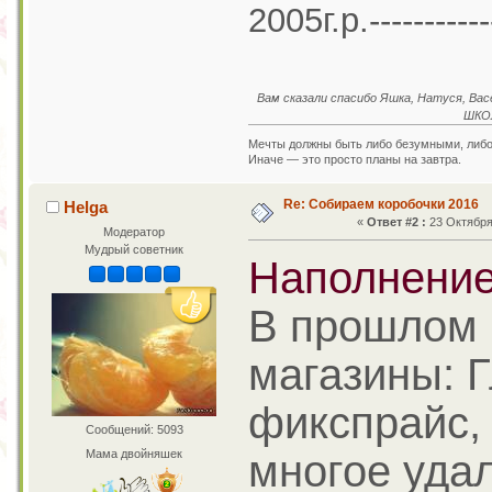
2005г.р.---------
Вам сказали спасибо Яшка, Натуся, Васё
ШКОЛ
Мечты должны быть либо безумными, либ
Иначе — это просто планы на завтра.
Re: Собираем коробочки 2016
Helga
«
Ответ #2 :
23 Октября 
Модератор
Мудрый советник
Наполнение
В прошлом 
магазины: 
фикспрайс,
Сообщений: 5093
Мама двойняшек
многое уда