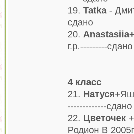
19.
Tatka
- Дмитр
сдано
20.
Anastasiia+
г.р.---------сдано
4 класс
21.
Натуся
+Яшк
-------------сдано
22.
Цветочек
+
Родион В 2005г.