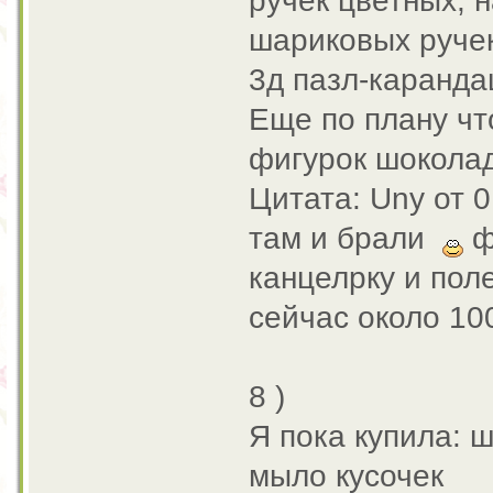
ручек цветных, 
шариковых ручек
3д пазл-каранда
Еще по плану чт
фигурок шокола
Цитата: Uny от 0
там и брали
ф
канцелрку и пол
сейчас около 10
8 )
Я пока купила: 
мыло кусочек