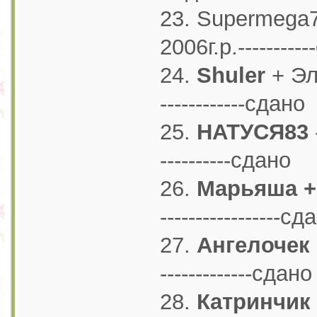
23. Supermega7
2006г.р.---------
24.
Shuler
+ Эль
------------сдано
25.
НАТУСЯ83
-
----------сдано
26.
Марьяша +
-----------------сд
27.
Ангелочек
-------------сдано
28.
Катринчик