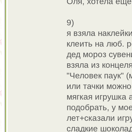
Оля, хотела еще
9)
я взяла наклейк
клеить на люб. 
дед мороз сувен
взяла из концел
"Человек паук" (
или тачки можно
мягкая игрушка а
подобрать, у мо
лет+сказали игр
сладкие шоколад