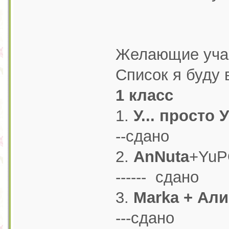
Желающие учас
Список я буду
1 класс
1.
У... просто У
--сдано
2.
AnNuta
+YuP
------ сдано
3.
Marka + Ал
---сдано