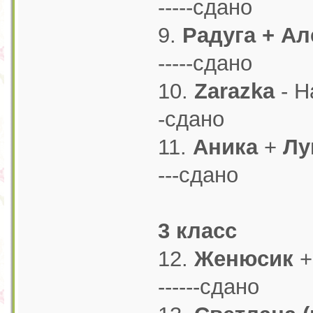
-----сдано
9.
Радуга + Ал
-----сдано
10.
Zarazka
- На
-сдано
11.
Аника
+
Лу
---сдано
3 класс
12.
Женюсик
+
------сдано