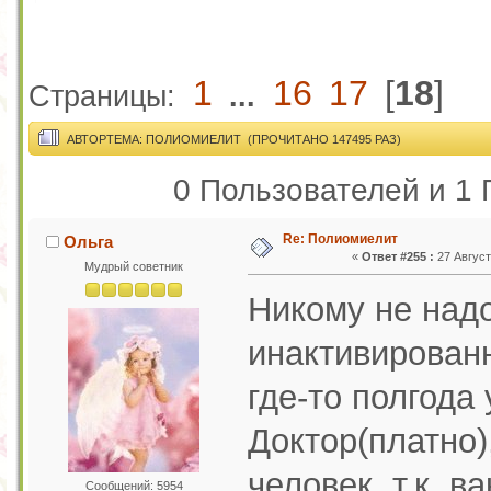
1
16
17
[
18
]
Страницы:
...
АВТОР
ТЕМА: ПОЛИОМИЕЛИТ (ПРОЧИТАНО 147495 РАЗ)
0 Пользователей и 1 
Re: Полиомиелит
Ольга
«
Ответ #255 :
27 Август
Мудрый советник
Никому не над
инактивирован
где-то полгода 
Доктор(платно)
человек, т.к. в
Сообщений: 5954