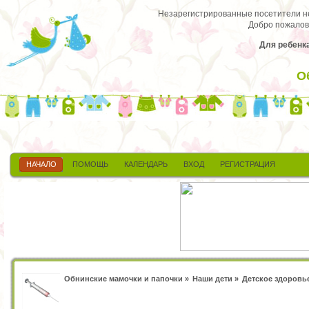
Незарегистрированные посетители не 
Добро пожалов
Для ребенка
О
НАЧАЛО
ПОМОЩЬ
КАЛЕНДАРЬ
ВХОД
РЕГИСТРАЦИЯ
Обнинские мамочки и папочки
»
Наши дети
»
Детское здоровь