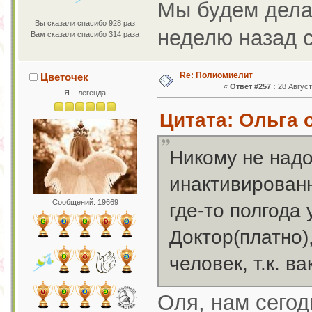
Мы будем делат
Вы сказали спасибо 928 раз
неделю назад 
Вам сказали спасибо 314 раза
Re: Полиомиелит
Цветочек
«
Ответ #257 :
28 Август
Я – легенда
Цитата: Ольга о
Никому не над
инактивированн
Сообщений: 19669
где-то полгода 
Доктор(платно),
человек, т.к. ва
Оля, нам сегод