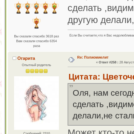
сделать ,видим
другую делали
Если Вы считаете,что я Вас недолюбливаю
Вы сказали спасибо 3618 раз
Вам сказали спасибо 6354
раза
Re: Полиомиелит
Огарита
«
Ответ #258 :
28 Август
Опытный родитель
Цитата: Цветоче
Оля, нам сегод
сделать ,видим
делали,не ста
Может кто-то н
Сообщений: 2310