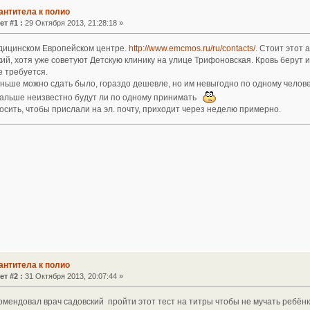
антитела к полио
ет #1 :
29 Октября 2013, 21:28:18 »
дицинском Европейском центре.
http://www.emcmos.ru/ru/contacts/
. Стоит этот 
ий, хотя уже советуют Детскую клинику на улице Трифоновская. Кровь берут 
е требуется.
аньше можно сдать было, гораздо дешевле, но им невыгодно по одному челове
дальше неизвестно будут ли по одному принимать
сить, чтобы прислали на эл. почту, приходит через неделю примерно.
антитела к полио
ет #2 :
31 Октября 2013, 20:07:44 »
омендовал врач садовский пройти этот тест на титры чтобы не мучать ребён