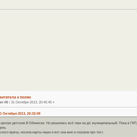
антитела к полио
ет #5 :
31 Октября 2013, 20:45:45 »
1 Октября 2013, 20:32:09
центре детском В Обнинске. Но решилась всё таки на д/с муниципальный. Пока в ГКП,
ень.
ского врача, носила карты наши и вот она мне и сказала про тест.