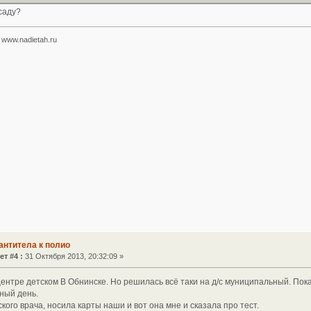
саду?
www.nadietah.ru
антитела к полио
ет #4 :
31 Октября 2013, 20:32:09 »
ентре детском В Обнинске. Но решилась всё таки на д/с муниципальный. Пока
ный день.
кого врача, носила карты наши и вот она мне и сказала про тест.