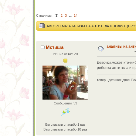
Страницы:
[
1
]
2
3
...
14
АВТОР
ТЕМА: АНАЛИЗЫ НА АНТИТЕЛА К ПОЛИО (ПРОЧ
анализы на ант
Мстиша
Решил остаться
Девочки,может кто-ниб
ребенка антитела и пр
теперь детишек двое-Пе
Сообщений: 33
Вы сказали спасибо 1 раз
Вам сказали спасибо 10 раз