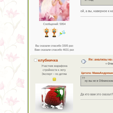
ой, а вы, наверное к 
Сообщений: 5954
Вы сказали спасибо 3305 раз
Вам сказали спасибо 4631 раз
Re: анализы на 
клубничка
«
Отв
Участник марафона
стройности к лету
Цитата: МамаАндрюшки 
Эксперт – по детям
ну вы не в Обнинско
Да кто вам это сказал