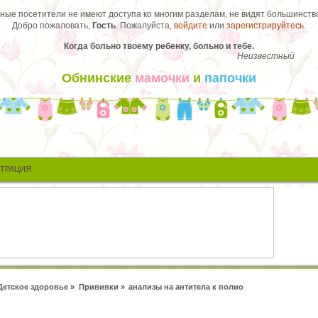
ые посетители не имеют доступа ко многим разделам, не видят большинство
Добро пожаловать,
Гость
. Пожалуйста,
войдите
или
зарегистрируйтесь
.
Когда больно твоему ребенку, больно и тебе.
Неизвестный
Обнинские
мамочки
и
папочки
СТРАЦИЯ
Детское здоровье
»
Прививки
»
анализы на антитела к полио