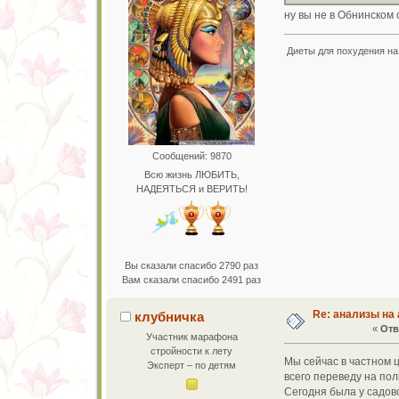
ну вы не в Обнинском 
Диеты для похудения на 
Сообщений: 9870
Всю жизнь ЛЮБИТЬ,
НАДЕЯТЬСЯ и ВЕРИТЬ!
Вы сказали спасибо 2790 раз
Вам сказали спасибо 2491 раз
Re: анализы на 
клубничка
«
Отв
Участник марафона
стройности к лету
Мы сейчас в частном ц
Эксперт – по детям
всего переведу на пол
Сегодня была у садовс