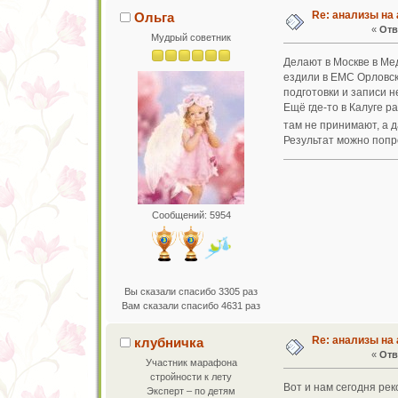
Re: анализы на 
Ольга
«
Отв
Мудрый советник
Делают в Москве в Ме
ездили в EMC Орловск
подготовки и записи н
Ещё где-то в Калуге р
там не принимают, а 
Результат можно попро
Сообщений: 5954
Вы сказали спасибо 3305 раз
Вам сказали спасибо 4631 раз
Re: анализы на 
клубничка
«
Отв
Участник марафона
стройности к лету
Вот и нам сегодня рек
Эксперт – по детям