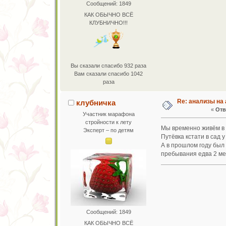
Сообщений: 1849
КАК ОБЫЧНО ВСЁ
КЛУБНИЧНО!!!
Вы сказали спасибо 932 раза
Вам сказали спасибо 1042
раза
Re: анализы на 
клубничка
«
Отв
Участник марафона
стройности к лету
Мы временно живём в 
Эксперт – по детям
Путёвка кстати в сад у
А в прошлом году был
пребывания едва 2 ме
Сообщений: 1849
КАК ОБЫЧНО ВСЁ