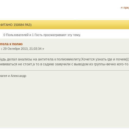
« пр
ИТАНО 150684 РАЗ)
0 Пользователей и 1 Гость просматривают эту тему.
итела к полио
«
:
29 Октября 2013, 21:03:34 »
удь делал анализы на антитела к полиомиелиту.Хочется узнать где и почем))
ививаться не стоит,а то в садике замучили с выводом из группы-вечно кого-т
лагея и Александр