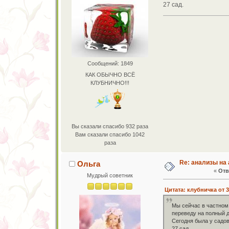
27 сад.
Сообщений: 1849
КАК ОБЫЧНО ВСЁ
КЛУБНИЧНО!!!
Вы сказали спасибо 932 раза
Вам сказали спасибо 1042
раза
Re: анализы на 
Ольга
«
Отв
Мудрый советник
Цитата: клубничка от 3
Мы сейчас в частном 
переведу на полный д
Сегодня была у садов
27 сад.