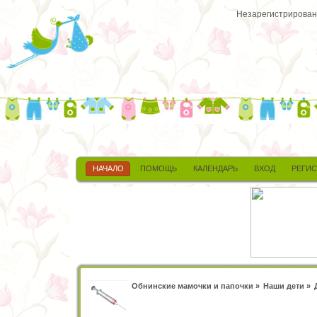
Незарегистрированн
НАЧАЛО
ПОМОЩЬ
КАЛЕНДАРЬ
ВХОД
РЕГИ
Обнинские мамочки и папочки
»
Наши дети
»