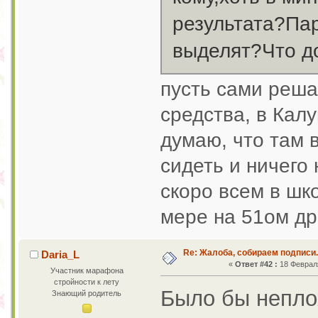
результата?Па
выделят?Что д
пусть сами реша
средства, в Калу
думаю, что там 
сидеть и ничего 
скоро всем в шко
мере на 51ом д
Re: Жалоба, собираем подписи.
Daria_L
«
Ответ #42 :
18 Февраля
Участник марафона
стройности к лету
Было бы непло
Знающий родитель