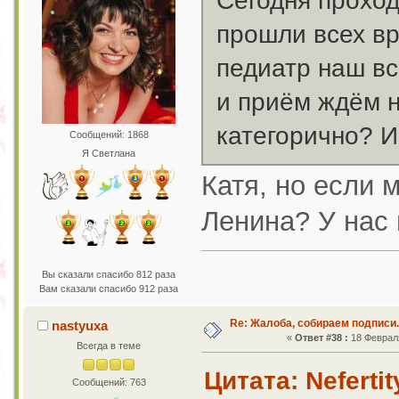
Сегодня проход
прошли всех вр
педиатр наш вс
и приём ждём н
категорично? 
Сообщений: 1868
Я Светлана
Катя, но если 
Ленина? У нас 
Вы сказали спасибо 812 раза
Вам сказали спасибо 912 раза
Re: Жалоба, собираем подписи.
nastyuxa
«
Ответ #38 :
18 Февраля
Всегда в теме
Цитата: Neferti
Сообщений: 763