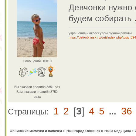
Девчонки нужно с
будем собирать
украшения и аксессуары ручной работы
https://deti-obninsk.ru/deti/index.php/topic,39
Сообщений: 10019
Вы сказали спасибо 3851 раз
Вам сказали спасибо 3752
раза
1
2
[
3
]
4
5
36
Страницы:
...
Обнинские мамочки и папочки
»
Наш город Обнинск
»
Наша медицина
»