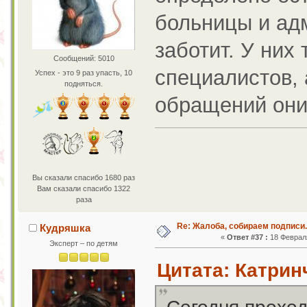
больницы и ад
заботит. У них
Сообщений: 5010
специалистов, 
Успех - это 9 раз упасть, 10
подняться.
обращений они
Вы сказали спасибо 1680 раз
Вам сказали спасибо 1322
раза
Re: Жалоба, собираем подписи.
Кудряшка
«
Ответ #37 :
18 Февраля
Эксперт – по детям
Цитата: Катринч