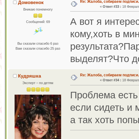
Re: Жалоба, собираем подписи.
Домовенок
«
Ответ #33 :
18 Февраля
Вникаю понемногу
А вот я интере
Сообщений: 69
кому,хоть в ми
результата?Па
Вы сказали спасибо 6 раз
Вам сказали спасибо 25 раз
выделят?Что д
Re: Жалоба, собираем подписи.
Кудряшка
«
Ответ #34 :
18 Февраля
Эксперт – по детям
Проблема есть 
если сидеть и м
а так хоть поп