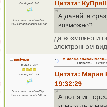
Цитата: КуDряШ
Сообщений: 763
А давайте сраз
Вы сказали спасибо 425 раз
возможно?
Вам сказали спасибо 511 раз
да возможно и о
электронном ви
Re: Жалоба, собираем подписи.
nastyuxa
«
Ответ #41 :
18 Февраля
Всегда в теме
Цитата: Мария 
Сообщений: 763
19:32:29
Вы сказали спасибо 425 раз
А вот я интере
Вам сказали спасибо 511 раз
кому,хоть в ми