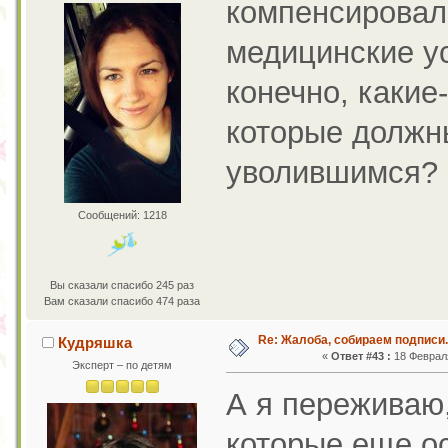
компенсировал
медицинские ус
конечно, какие
которые должн
уволившимся?
Сообщений: 1218
Вы сказали спасибо 245 раз
Вам сказали спасибо 474 раза
Re: Жалоба, собираем подписи.
Кудряшка
«
Ответ #43 :
18 Февраля
Эксперт – по детям
А я переживаю,
которые еще ос