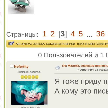
1
2
[
3
]
4
5
36
Страницы:
...
АВТОР
ТЕМА: ЖАЛОБА, СОБИРАЕМ ПОДПИСИ. (ПРОЧИТАНО 234998 РА
0 Пользователей и 1 
Re: Жалоба, собираем подписи.
Nefertity
«
Ответ #30 :
18 Февраля
Знающий родитель
Я тоже приду п
А кому это пи
Сообщений: 1205