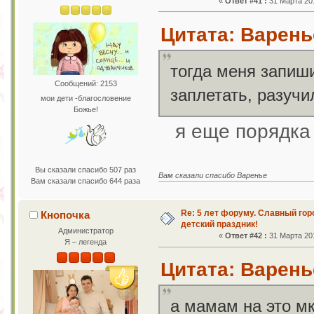
«
Ответ #41 :
31 Марта 201
Цитата: Варенье
тогда меня запиш
Сообщений: 2153
заплетать, разуч
мои дети -благословение
Божье!
я еще порядка
Вы сказали спасибо 507 раз
Вам сказали спасибо Варенье
Вам сказали спасибо 644 раза
Re: 5 лет форуму. Славный го
Кнопочка
детский праздник!
Администратор
«
Ответ #42 :
31 Марта 201
Я – легенда
Цитата: Варенье
а мамам на это м