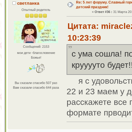
Re: 5 лет форуму. Славный го
светланка
детский праздник!
Опытный родитель
«
Ответ #36 :
31 Марта 201
Цитата: miracle
10:23:39
Сообщений: 2153
с ума сошла! п
мои дети -благословение
Божье!
крууууто будет!!
я с удовольстви
Вы сказали спасибо 507 раз
Вам сказали спасибо 644 раза
22 и 23 маем у 
расскажете все п
формате прводи