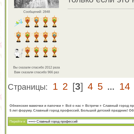
Сообщений: 2848
Вы сказали спасибо 2012 раза
Вам сказали спасибо 966 раз
1
2
[
3
]
4
5
14
Страницы:
...
Обнинские мамочки и папочки
»
Всё о нас
»
Встречи
»
Славный город п
5 лет форуму. Славный город профессий. Большой детский праздник! О
Перейти в: