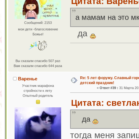
Цитата: Варенье
а мамам на это м
Сообщений: 2153
мои дети -благословение
да
Божье!
Вы сказали спасибо 507 раз
Вам сказали спасибо 644 раза
Re: 5 лет форуму. Славный го
Варенье
детский праздник!
Участник марафона
«
Ответ #39 :
31 Марта 201
стройности к лету
Опытный родитель
Цитата: светлан
да
тогда меня запи