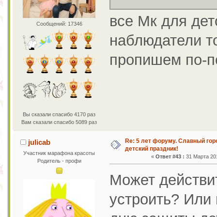
все Мк для дет
Сообщений: 17346
наблюдатели т
пропишем по-п
Вы сказали спасибо 4170 раз
Вам сказали спасибо 5089 раз
Re: 5 лет форуму. Славный го
julicab
детский праздник!
Участник марафона красоты
«
Ответ #43 :
31 Марта 201
Родитель - профи
Может действи
устроить? Или 