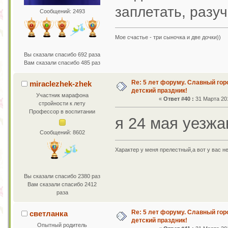
заплетать, разу
Сообщений: 2493
Мое счастье - три сыночка и две дочки))
Вы сказали спасибо 692 раза
Вам сказали спасибо 485 раз
Re: 5 лет форуму. Славный го
miraclezhek-zhek
детский праздник!
Участник марафона
«
Ответ #40 :
31 Марта 201
стройности к лету
Профессор в воспитании
я 24 мая уезжа
Сообщений: 8602
Характер у меня прелестный,а вот у вас н
Вы сказали спасибо 2380 раз
Вам сказали спасибо 2412
раза
Re: 5 лет форуму. Славный го
светланка
детский праздник!
Опытный родитель