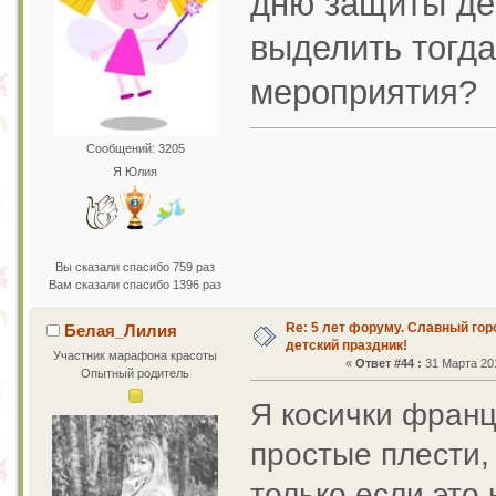
дню защиты де
выделить тогд
мероприятия?
Сообщений: 3205
Я Юлия
Вы сказали спасибо 759 раз
Вам сказали спасибо 1396 раз
Re: 5 лет форуму. Славный го
Белая_Лилия
детский праздник!
Участник марафона красоты
«
Ответ #44 :
31 Марта 201
Опытный родитель
Я косички франц
простые плести,
только если это 