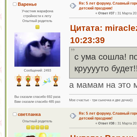
Re: 5 лет форуму. Славный го
Варенье
детский праздник!
Участник марафона
«
Ответ #37 :
31 Марта 201
стройности к лету
Опытный родитель
Цитата: miracle
10:23:39
с ума сошла! п
крууууто будет!!
Сообщений: 2493
а мамам на это 
Вы сказали спасибо 692 раза
Мое счастье - три сыночка и две дочки))
Вам сказали спасибо 485 раз
Re: 5 лет форуму. Славный го
светланка
детский праздник!
Опытный родитель
«
Ответ #38 :
31 Марта 201