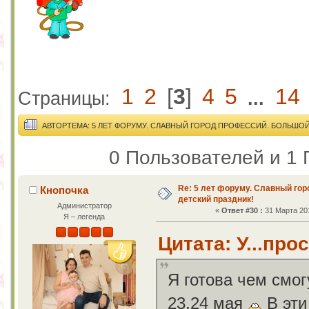
1
2
[
3
]
4
5
14
Страницы:
...
АВТОР
ТЕМА: 5 ЛЕТ ФОРУМУ. СЛАВНЫЙ ГОРОД ПРОФЕССИЙ. БОЛЬШОЙ
0 Пользователей и 1 
Re: 5 лет форуму. Славный го
Кнопочка
детский праздник!
Администратор
«
Ответ #30 :
31 Марта 201
Я – легенда
Цитата: У...про
Я готова чем смог
23,24 мая
В эти