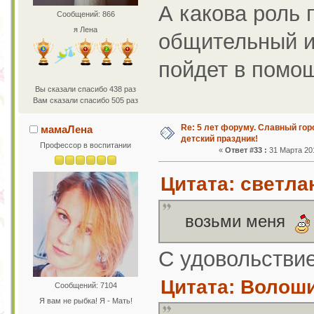
А какова роль
Сообщений: 866
я Лена
общительный и
пойдет в помо
Вы сказали спасибо 438 раз
Вам сказали спасибо 505 раз
Re: 5 лет форуму. Славный го
мамаЛена
детский праздник!
Профессор в воспитании
«
Ответ #33 :
31 Марта 201
Цитата: светлан
возьми меня
С удовольстви
Цитата: Волоши
Сообщений: 7104
Я вам не рыбка! Я - Мать!