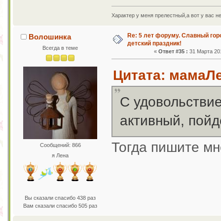
Характер у меня прелестный,а вот у вас н
Re: 5 лет форуму. Славный го
Волошинка
детский праздник!
Всегда в теме
«
Ответ #35 :
31 Марта 201
Цитата: мамаЛе
С удовольствие
активный, пойд
Тогда пишите м
Сообщений: 866
я Лена
Вы сказали спасибо 438 раз
Вам сказали спасибо 505 раз