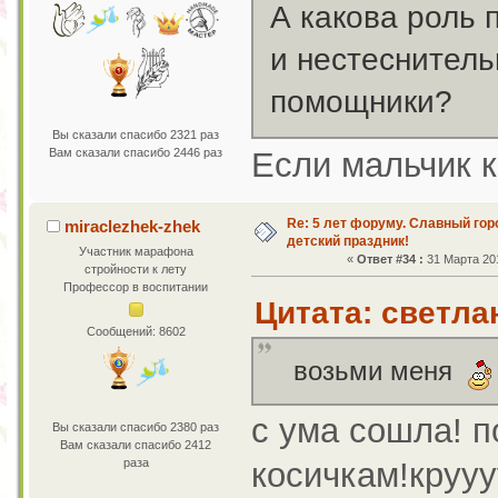
А какова роль
и нестеснитель
помощники?
Вы сказали спасибо 2321 раз
Если мальчик к
Вам сказали спасибо 2446 раз
Re: 5 лет форуму. Славный го
miraclezhek-zhek
детский праздник!
Участник марафона
«
Ответ #34 :
31 Марта 201
стройности к лету
Профессор в воспитании
Цитата: светлан
Сообщений: 8602
возьми меня
с ума сошла! п
Вы сказали спасибо 2380 раз
Вам сказали спасибо 2412
раза
косичкам!круууу