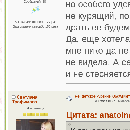
но особого удо
Сообщений: 904
не курящий, по
Вы сказали спасибо 127 раз
драть ее будем
Вам сказали спасибо 153 раза
Да, еще хотела
мне никогда не
не видела. А с
и не стесняетс
Re: Детское курение. Обсудим?
Светлана
Трофимова
«
Ответ #12 :
14 Марта 
Я – легенда
Цитата: anatoln