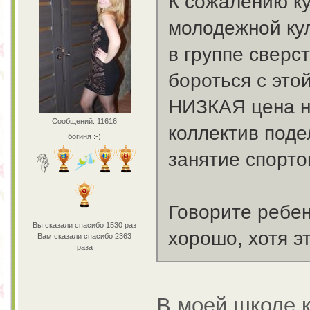
К сожалению к
молодежной кул
в группе сверс
бороться с это
НИЗКАЯ цена на
Сообщений: 11616
коллектив под
богиня :-)
занятие спорто
Говорите ребенк
Вы сказали спасибо 1530 раз
хорошо, хотя э
Вам сказали спасибо 2363
раза
В моей школе к