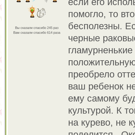
если его испол
помогло, то вто
бесполезны. Ес
Вы сказали спасибо 245 раз
Вам сказали спасибо 614 раза
черные раковые
гламурненькие 
положительную
преобрело отт
ваш ребенок не
ему самому буд
культурой. К 
на курево, не 
поделится. Ок