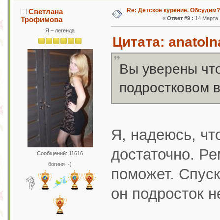
Re: Детское курение. Обсудим?
Светлана
Трофимова
«
Ответ #9 :
14 Марта 2
Я – легенда
Цитата: anatoln
Вы уверены чт
подростковом в
Я, надеюсь, чт
достаточно. Ре
Сообщений: 11616
богиня :-)
поможет. Спуск
он подросток н