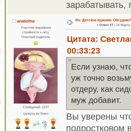
зарабатывать, п
Re: Детское курение. Обсудим?
anatolna
«
Ответ #7 :
14 Марта 2
Участник марафона
стройности к лету
Цитата: Светла
Опытный родитель
00:33:23
Если узнаю, что
уж точно возьм
отдеру, как си
муж добавит.
Сообщений: 2227
Вы уверены чт
тружусь во благо
подростковом в