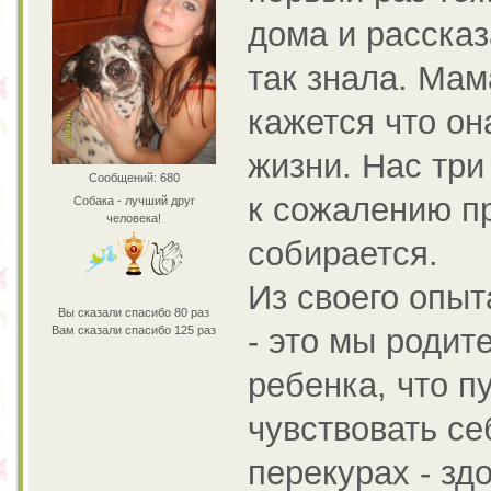
дома и рассказ
так знала. Мам
кажется что он
жизни. Нас три
Сообщений: 680
к сожалению п
Собака - лучший друг
человека!
собирается.
Из своего опыт
Вы сказали спасибо 80 раз
- это мы родит
Вам сказали спасибо 125 раз
ребенка, что п
чувствовать се
перекурах - зд