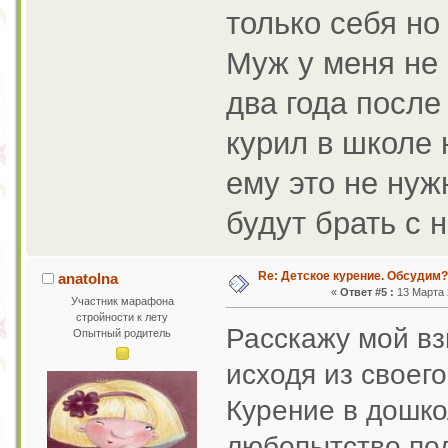
только себя но 
Муж у меня не 
два года после
курил в школе 
ему это не нуж
будут брать с 
Re: Детское курение. Обсудим?
anatolna
«
Ответ #5 :
13 Марта 2
Участник марафона
стройности к лету
Расскажу мой вз
Опытный родитель
исходя из своего
Курение в дошко
любопытство,по