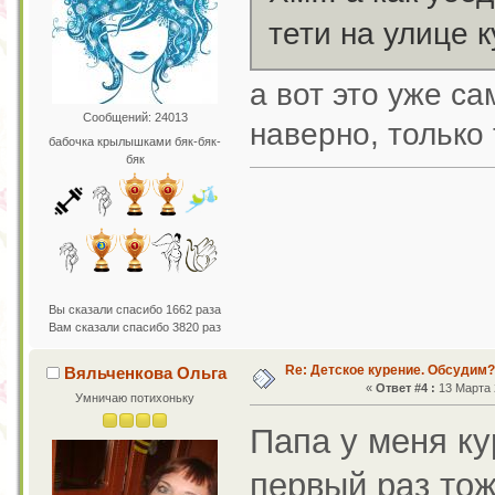
тети на улице 
а вот это уже с
Сообщений: 24013
наверно, только
бабочка крылышками бяк-бяк-
бяк
Вы сказали спасибо 1662 раза
Вам сказали спасибо 3820 раз
Re: Детское курение. Обсудим?
Вяльченкова Ольга
«
Ответ #4 :
13 Марта 2
Умничаю потихоньку
Папа у меня к
первый раз тож