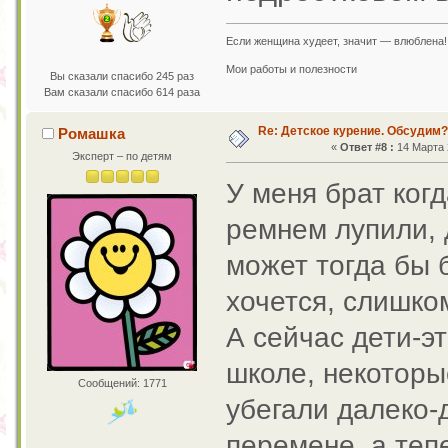
Если женщина худеет, значит — влюблена!
Мои работы и полезности
Вы сказали спасибо 245 раз
Вам сказали спасибо 614 раза
Re: Детское курение. Обсудим?
Ромашка
«
Ответ #8 :
14 Марта 2
Эксперт – по детям
У меня брат ког
ремнем лупили, 
может тогда бы 
хочется, слишко
А сейчас дети-э
школе, некоторы
Сообщений: 1771
убегали далеко-
перемене, а теп