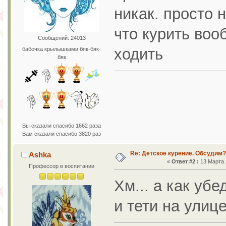
никак. просто н
что курить воо
Сообщений: 24013
ходить
бабочка крылышками бяк-бяк-
бяк
Вы сказали спасибо 1662 раза
Вам сказали спасибо 3820 раз
Re: Детское курение. Обсудим?
Ashka
«
Ответ #2 :
13 Марта 2
Профессор в воспитании
Хм... а как убе
и тети на улиц