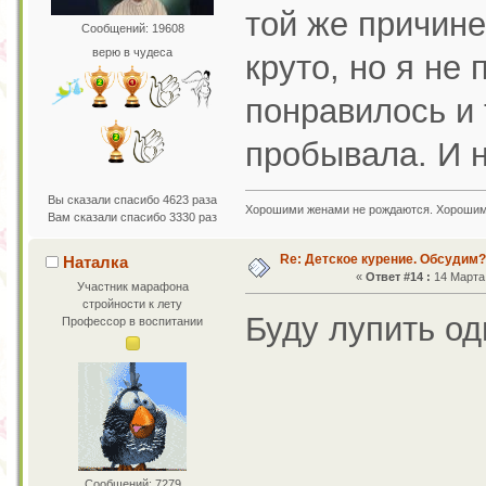
той же причине
Сообщений: 19608
верю в чудеса
круто, но я не
понравилось и
пробывала. И н
Вы сказали спасибо 4623 раза
Хорошими женами не рождаются. Хорошим
Вам сказали спасибо 3330 раз
Re: Детское курение. Обсудим?
Наталка
«
Ответ #14 :
14 Марта 
Участник марафона
стройности к лету
Буду лупить од
Профессор в воспитании
Сообщений: 7279