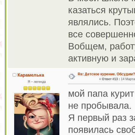
казаться круты
являлись. Поэт
все совершенно
Вобщем, работ
активную и зар
Re: Детское курение. Обсудим?
Карамелька
«
Ответ #13 :
14 Марта 
Я – легенда
мой папа курит
не пробывала.
Я первый раз з
появилась своб