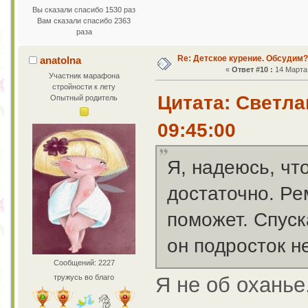
Вы сказали спасибо 1530 раз
Вам сказали спасибо 2363
раза
Re: Детское курение. Обсудим?
anatolna
«
Ответ #10 :
14 Марта 
Участник марафона
стройности к лету
Цитата: Светла
Опытный родитель
09:45:00
Я, надеюсь, чт
достаточно. Ре
поможет. Спуск
он подросток не
Сообщений: 2227
Я не об оханье
тружусь во благо