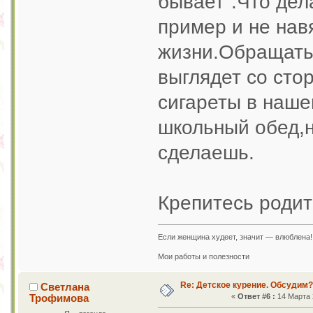
бывает".Что дел
пример и не нав
жизни.Обращать 
выглядет со сто
сигареты в наше
школьный обед,н
сделаешь.
Крепитесь родит
Если женщина худеет, значит — влюблена!
Мои работы и полезности
Re: Детское курение. Обсудим?
Светлана
Трофимова
«
Ответ #6 :
14 Марта 2