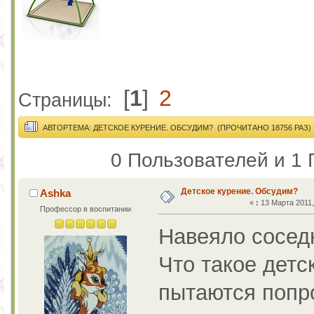
[
1
]
2
Страницы:
АВТОР
ТЕМА: ДЕТСКОЕ КУРЕНИЕ. ОБСУДИМ? (ПРОЧИТАНО 18756 РАЗ)
0 Пользователей и 1 
Детское курение. Обсудим?
Ashka
«
:
13 Марта 2011,
Профессор в воспитании
Навеяло сосед
Что такое детс
пытаются попро