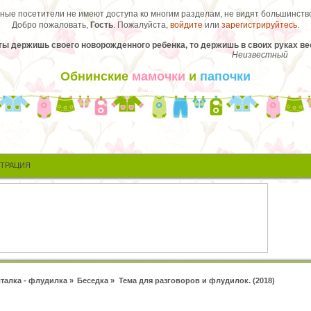
ые посетители не имеют доступа ко многим разделам, не видят большинство
Добро пожаловать,
Гость
. Пожалуйста,
войдите
или
зарегистрируйтесь
.
ты держишь своего новорожденного ребенка, то держишь в своих руках ве
Неизвестный
Обнинские
мамочки
и
папочки
СТРАЦИЯ
талка - флудилка
»
Беседка
»
Тема для разговоров и флудилок. (2018)