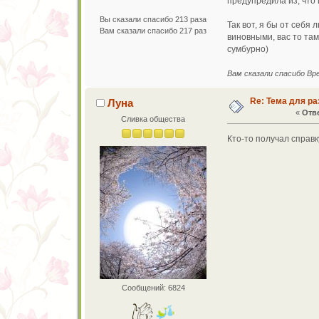
предупредила из, что
Вы сказали спасибо 213 раза
Так вот, я бы от себя
Вам сказали спасибо 217 раз
виновными, вас то там
сумбурно)
Вам сказали спасибо Вр
Re: Тема для ра
Луна
«
Отве
Сливка общества
Кто-то получал справк
Сообщений: 6824