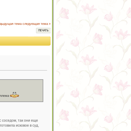
едыдущая тема
следующая тема »
ПЕЧАТЬ
диллема
с соседом, так они еще
отовила исковое в суд,