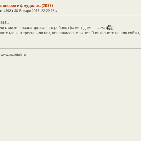
зговоров и флудилок. (2017)
т #202 :
30 Января 2017, 22:29:15 »
ает...
и книжки - сказки про вашего ребенка (может даже я сама
)
жите где, интересно или нет, понравилось или нет. В интернете нашла сайты
www.nadietah.ru