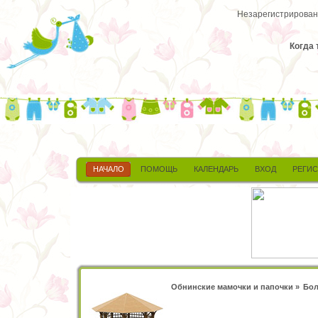
Незарегистрированн
Когда 
НАЧАЛО
ПОМОЩЬ
КАЛЕНДАРЬ
ВХОД
РЕГИ
Обнинские мамочки и папочки
»
Бол