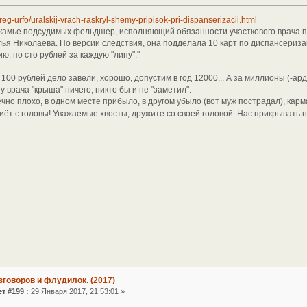
/reg-urfo/uralskij-vrach-raskryl-shemy-pripisok-pri-dispanserizacii.html
 скамье подсудимых фельдшер, исполняющий обязанности участкового врача 
лья Николаева. По версии следствия, она подделала 10 карт по диспансериза
: по сто рублей за каждую "липу"."
 100 рублей дело завели, хорошо, допустим в год 12000... А за миллионы (-арды
у врача "крыша" ничего, никто бы и не "заметил".
ечно плохо, в одном месте прибыло, в другом убыло (вот муж пострадал), карма
иёт с головы! Уважаемые хвосты, дружите со своей головой. Нас прикрывать н
зговоров и флудилок. (2017)
т #199 :
29 Января 2017, 21:53:01 »