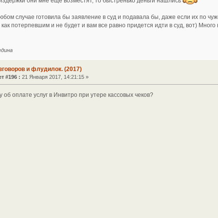
 издержки они мне еще возместят, то быстренько деньги нашлись
 любом случае готовила бы заявление в суд и подавала бы, даже если их по 
 как потерпевшим и не будет и вам все равно придется идти в суд, вот) Много
едина
зговоров и флудилок. (2017)
т #196 :
21 Января 2017, 14:21:15 »
у об оплате услуг в Инвитро при утере кассовых чеков?