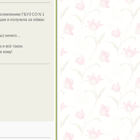
поликлиники ГБУЗ СО N 1
ции и получила за обман
) ничего....
 и всё такое.
е кому!