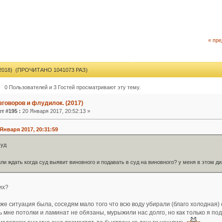
« пр
018) (ПРОЧИТАНО 1041073 РАЗ)
0 Пользователей и 3 Гостей просматривают эту тему.
зговоров и флудилок. (2017)
т #195 :
20 Января 2017, 20:52:13 »
Января 2017, 20:31:59
суд
или ждать когда суд выявит виновного и подавать в суд на виновного? у меня в этом 
их?
же ситуация была, соседям мало того что всю воду убирали (благо холодная) 
мне потолки и ламинат не обязаны, мурыжили нас долго, но как только я подг