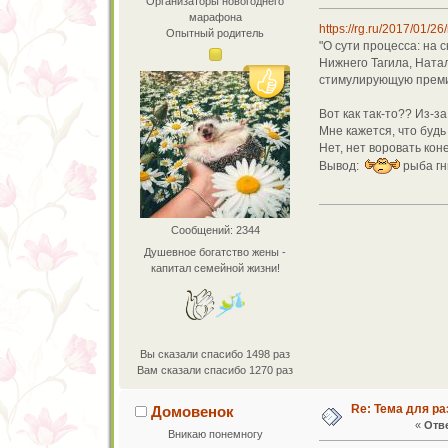
Организаторы новогоднего
марафона
https://rg.ru/2017/01/26
Опытный родитель
"О сути процесса: на
Нижнего Тагила, Ната
стимулирующую премию
Вот как так-то?? Из-за
Мне кажется, что будь 
Нет, нет воровать кон
Вывод:
рыба гн
Сообщений: 2344
Душевное богатство жены -
капитал семейной жизни!
Вы сказали спасибо 1498 раз
Вам сказали спасибо 1270 раз
Re: Тема для ра
Домовенок
«
Отве
Вникаю понемногу