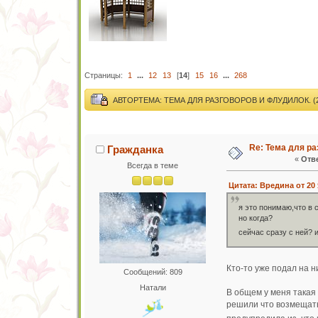
Страницы:
1
...
12
13
[
14
]
15
16
...
268
АВТОР
ТЕМА: ТЕМА ДЛЯ РАЗГОВОРОВ И ФЛУДИЛОК. (2
Re: Тема для ра
Гражданка
«
Отве
Всегда в теме
Цитата: Вредина от 20 
я это понимаю,что в 
но когда?
сейчас сразу с ней? 
Кто-то уже подал на н
Сообщений: 809
Натали
В общем у меня такая 
решили что возмещать 