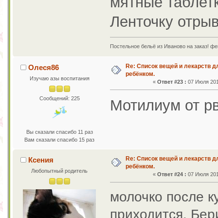
мятные таблетк
Ленточку отры
Постельное бельё из Иваново на заказ! фе
Re: Список вещей и лекарств д
Олеся86
ребёнком.
Изучаю азы воспитания
«
Ответ #23 :
07 Июля 2011
Сообщений: 225
Мотилиум от р
Вы сказали спасибо 11 раз
Вам сказали спасибо 15 раз
Re: Список вещей и лекарств д
Ксения
ребёнком.
Любопытный родитель
«
Ответ #24 :
07 Июля 2011
молочко после ку
приходится. Бер