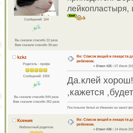
лейкопластыря, 
Сообщений: 164
Вы сказали спасибо 22 раза
Вам сказали спасибо 38 раз
Re: Список вещей и лекарств д
kzkz
ребёнком.
Родитель - профи
«
Ответ #25 :
07 Июля 2011
Сообщений: 3359
Да.клей хорош!
,кажется ,будет
Вы сказали спасибо 844 раза
Вам сказали спасибо 362 раза
Постельное бельё из Иваново на заказ! фе
Re: Список вещей и лекарств д
Ксения
ребёнком.
Любопытный родитель
«
Ответ #26 :
14 Июля 2011