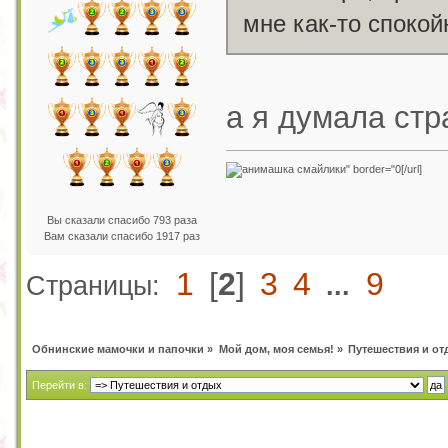
мне как-то споко
а я думала стр
[/url]
Вы сказали спасибо 793 раза
Вам сказали спасибо 1917 раз
1
[
2
]
3
4
9
Страницы:
...
Обнинские мамочки и папочки
»
Мой дом, моя семья!
»
Путешествия и от
Перейти в: