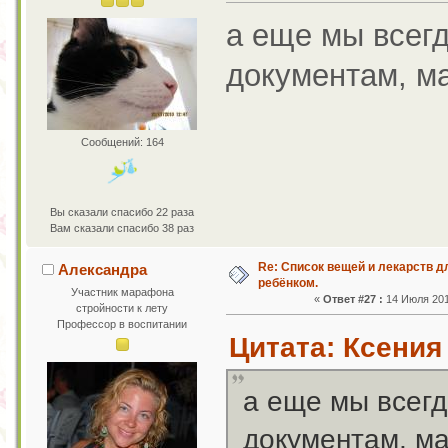
а еще мы всегд
документам, ма
Сообщений: 164
Вы сказали спасибо 22 раза
Вам сказали спасибо 38 раз
Re: Список вещей и лекарств д
Александра
ребёнком.
Участник марафона
«
Ответ #27 :
14 Июля 2011
стройности к лету
Профессор в воспитании
Цитата: Ксения 
а еще мы всегд
документам, ма