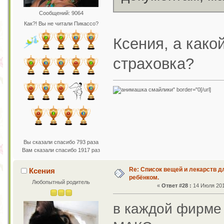
Сообщений: 9064
Как?! Вы не читали Пикассо?
Ксения, а како
страховка?
[/url]
Вы сказали спасибо 793 раза
Вам сказали спасибо 1917 раз
Re: Список вещей и лекарств д
Ксения
ребёнком.
Любопытный родитель
«
Ответ #28 :
14 Июля 2011
в каждой фирме 