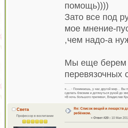
помощь))))
Зато все под р
мое мнение-пус
,чем надо-а ну
Мы еще берем п
перевязочных 
«…. - Понимаешь, у нас другой мир… Вы пр
сделать близким и дотянуться рукой до зв
«В ночь большого прилива», Владислав Кр
Re: Список вещей и лекарств д
Света
ребёнком.
Профессор в воспитании
«
Ответ #20 :
10 Мая 2011