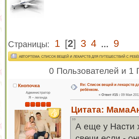
1
[
2
]
3
4
9
Страницы:
...
АВТОР
ТЕМА: СПИСОК ВЕЩЕЙ И ЛЕКАРСТВ ДЛЯ ПУТЕШЕСТВИЙ С РЕБЁ
0 Пользователей и 1 
Re: Список вещей и лекарств д
Кнопочка
ребёнком.
Администратор
«
Ответ #15 :
09 Мая 2011
Я – легенда
Цитата: МамаАн
А еще у Насти 
свечи если - он