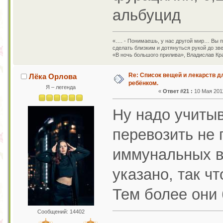
альбуцид
«…. - Понимаешь, у нас другой мир… Вы пр
сделать близким и дотянуться рукой до зв
«В ночь большого прилива», Владислав Кр
Re: Список вещей и лекарств д
Лёка Орлова
ребёнком.
Я – легенда
«
Ответ #21 :
10 Мая 2011
Ну надо учитыв
перевозить не 
иммунальных в
указано, так ч
Тем более они
Сообщений: 14402