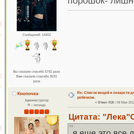
порошок- лишне
Сообщений: 14402
Вы сказали спасибо 5792 раза
Вам сказали спасибо 3633
раза
Re: Список вещей и лекарств д
Кнопочка
ребёнком.
Администратор
«
Ответ #18 :
09 Мая 2011
Я – легенда
Цитата: "Лека"О
я еще это все 