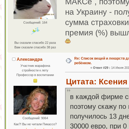
МАКСе , поэтому
на Украину - пол
сумма страховки
Сообщений: 164
премия (%) вышл
Вы сказали спасибо 22 раза
Вам сказали спасибо 38 раз
Re: Список вещей и лекарств д
Александра
ребёнком.
Участник марафона
«
Ответ #29 :
14 Июля 2011
стройности к лету
Профессор в воспитании
Цитата: Ксения 
в каждой фирме с
поэтому скажу по 
получилось 13 дне
Сообщений: 9064
30000 евро, при 
Как?! Вы не читали Пикассо?