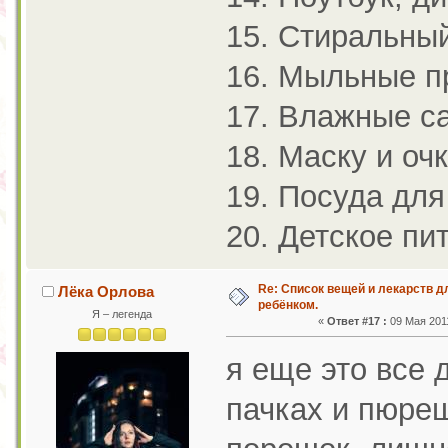
15. Стиральны
16. Мыльные п
17. Влажные с
18. Маску и оч
19. Посуда для
20. Детское пи
Re: Список вещей и лекарств д
Лёка Орлова
ребёнком.
Я – легенда
«
Ответ #17 :
09 Мая 2011
я еще это все 
пачках и пюреш