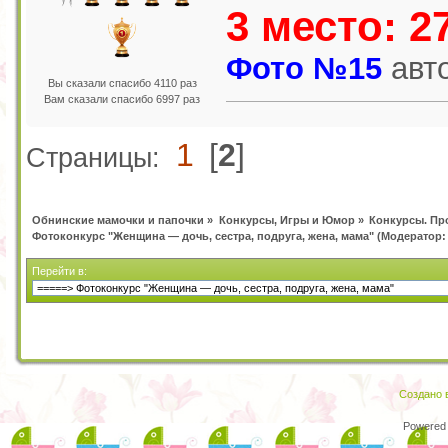
3 место: 2
Фото №15
авт
Вы сказали спасибо 4110 раз
Вам сказали спасибо 6997 раз
1
[
2
]
Страницы:
Обнинские мамочки и папочки
»
Конкурсы, Игры и Юмор
»
Конкурсы. Пр
Фотоконкурс "Женщина — дочь, сестра, подруга, жена, мама"
(Модератор
Перейти в:
Создано в
Powered 