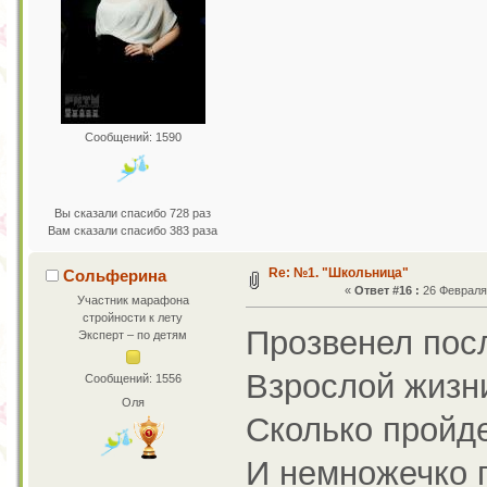
Сообщений: 1590
Вы сказали спасибо 728 раз
Вам сказали спасибо 383 раза
Re: №1. "Школьница"
Сольферина
«
Ответ #16 :
26 Февраля 
Участник марафона
стройности к лету
Прозвенел пос
Эксперт – по детям
Взрослой жизн
Сообщений: 1556
Оля
Сколько пройде
И немножечко г