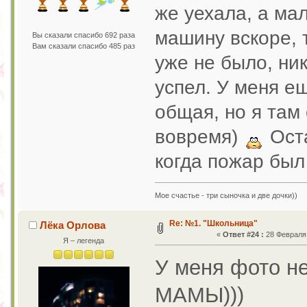
же уехала, а мал
машину вскоре, т
Вы сказали спасибо 692 раза
Вам сказали спасибо 485 раз
уже не было, ни
успел. У меня е
общая, но я там 
вовремя)
Оста
когда пожар бы
Мое счастье - три сыночка и две дочки))
Re: №1. "Школьница"
Лёка Орлова
«
Ответ #24 :
28 Февраля 
Я – легенда
У меня фото не
МАМЫ)))