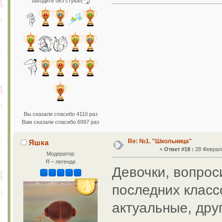
заходите без стука!(ړײ)
Вы сказали спасибо 4110 раз
Вам сказали спасибо 6997 раз
Re: №1. "Школьница"
Яшка
«
Ответ #18 :
28 Февраля
Модератор
Я – легенда
Девочки, вопроси
последних классо
актуальные, дру