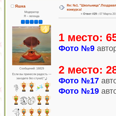
Re: №1. "Школьница".Поздрав
Яшка
конкурса!
Модератор
«
Ответ #29 :
07 Марта 201
Я – легенда
1 место: 6
Фото №9
авто
2 место: 2
Сообщений: 16829
Если вы принесли радость —
Фото №17
авт
заходите без стука!(ړײ)
Фото №19
авт