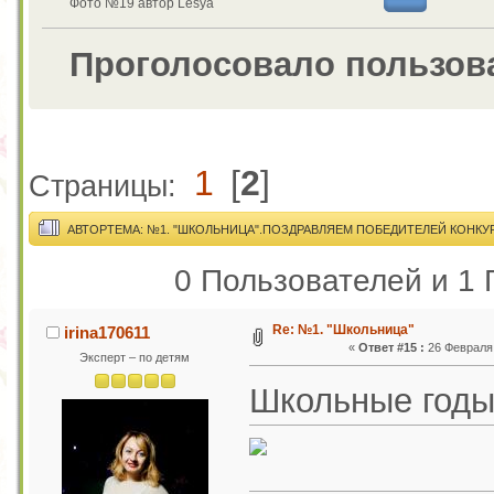
Фото №19 автор Lesya
Проголосовало пользов
1
[
2
]
Страницы:
АВТОР
ТЕМА: №1. "ШКОЛЬНИЦА".ПОЗДРАВЛЯЕМ ПОБЕДИТЕЛЕЙ КОНКУР
0 Пользователей и 1 
Re: №1. "Школьница"
irina170611
«
Ответ #15 :
26 Февраля 
Эксперт – по детям
Школьные годы 