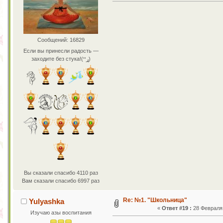
Сообщений: 16829
Если вы принесли радость —
заходите без стука!(ړײ)
Вы сказали спасибо 4110 раз
Вам сказали спасибо 6997 раз
Re: №1. "Школьница"
Yulyashka
«
Ответ #19 :
28 Февраля 
Изучаю азы воспитания