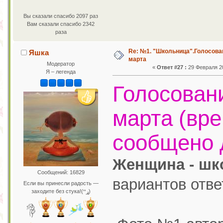
Вы сказали спасибо 2097 раз
Вам сказали спасибо 2342
раза
Re: №1. "Школьница".Голосован
Яшка
марта
Модератор
«
Ответ #27 :
29 Февраля 20
Я – легенда
Голосовани
марта (вре
сообщено 
Женщина - шко
Сообщений: 16829
вариантов отве
Если вы принесли радость —
заходите без стука!(ړײ)