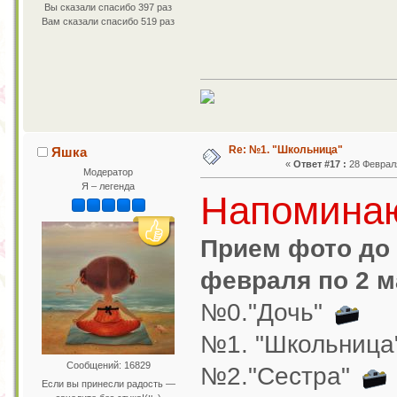
Вы сказали спасибо 397 раз
Вам сказали спасибо 519 раз
Re: №1. "Школьница"
Яшка
«
Ответ #17 :
28 Февраля
Модератор
Я – легенда
Напомин
Прием фото до 
февраля по 2 м
№0."Дочь"
№1. "Школьница
Сообщений: 16829
№2."Сестра"
Если вы принесли радость —