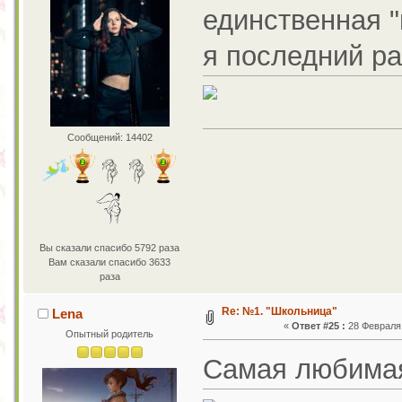
единственная "
я последний ра
Сообщений: 14402
Вы сказали спасибо 5792 раза
Вам сказали спасибо 3633
раза
Re: №1. "Школьница"
Lena
«
Ответ #25 :
28 Февраля 
Опытный родитель
Самая любимая