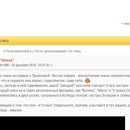
« пр
 РАЗ)
0 Пользователей и 1 Гость просматривают эту тему.
 "Ольга"
т #15 :
03 Декабря 2018, 15:07:42 »
 такое интервью с Трояновой. Честно говоря - впечатление очень неприятное
 что в сериале она играет, практически, саму себя
ь, сколько в ней самомнения, какой "звездой" она себя считает! А все заслуги
орый снял ее в таких резонансных фильмах, как "Волчок", "Жить" и "Страна ОЗ"
аключались в двух ролях, сыгранных в Коляда-театре: сестры Золушки и служ
рмация о том, что она - в "стане" Навального, причем, участвует в тех акциях, 
обще - мерзко.