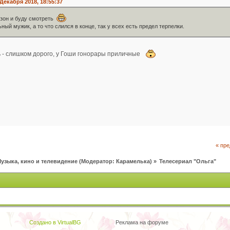
Декабря 2018, 18:55:37
езон и буду смотреть
ный мужик, а то что слился в конце, так у всех есть предел терпелки.
 - слишком дорого, у Гоши гонорары приличные
« пр
узыка, кино и телевидение
(Модератор:
Карамелька
) »
Телесериал "Ольга"
Создано в VirtualBG
Реклама на форуме