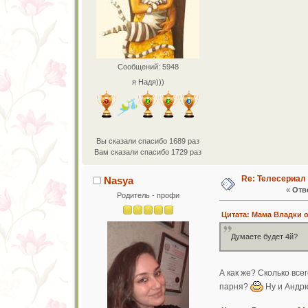
Сообщений: 5948
я Надя)))
Вы сказали спасибо 1689 раз
Вам сказали спасибо 1729 раз
Re: Телесериал
Nasya
«
Отве
Родитель - профи
Цитата: Мама Владки от
Думаете будет 4й?
А как же? Сколько вс
парня?
Ну и Андрю