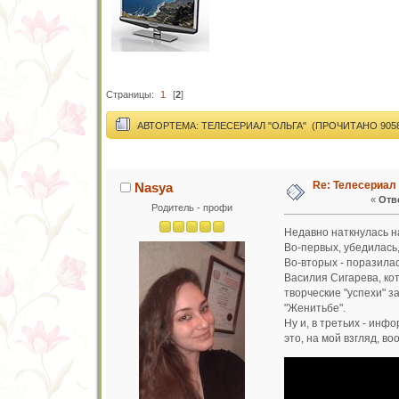
Страницы:
1
[
2
]
АВТОР
ТЕМА: ТЕЛЕСЕРИАЛ "ОЛЬГА" (ПРОЧИТАНО 9058
Re: Телесериал
Nasya
«
Отве
Родитель - профи
Недавно наткнулась на
Во-первых, убедилась,
Во-вторых - поразилас
Василия Сигарева, кот
творческие "успехи" з
"Женитьбе".
Ну и, в третьих - инфо
это, на мой взгляд, во