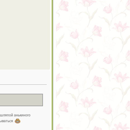
с шляпой анькиного
зрываться