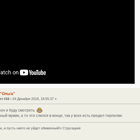
 "Ольга"
т #16 :
04 Декабря 2018, 18:55:37 »
зон и буду смотреть
ый мужик, а то что слился в конце, так у всех есть предел терпелки.
м, и пусть никто не уйдет обиженный!» Стругацкие