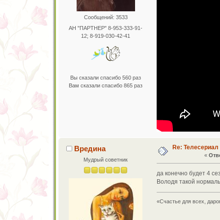
Сообщений: 3533
АН "ПАРТНЕР" 8-953-333-91-
12; 8-919-030-42-41
Вы сказали спасибо 560 раз
Вам сказали спасибо 865 раз
Re: Телесериал
Вредина
«
Отве
Мудрый советник
да конечно будет 4 се
Володя такой нормальн
«Счастье для всех, даро