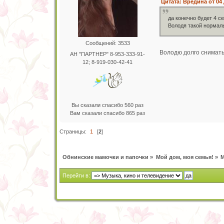
Цитата: Вредина от 04 
да конечно будет 4 с
Володя такой нормаль
Сообщений: 3533
Володю долго снимать
АН "ПАРТНЕР" 8-953-333-91-
12; 8-919-030-42-41
Вы сказали спасибо 560 раз
Вам сказали спасибо 865 раз
Страницы:
1
[
2
]
Обнинские мамочки и папочки
»
Мой дом, моя семья!
»
М
Перейти в: