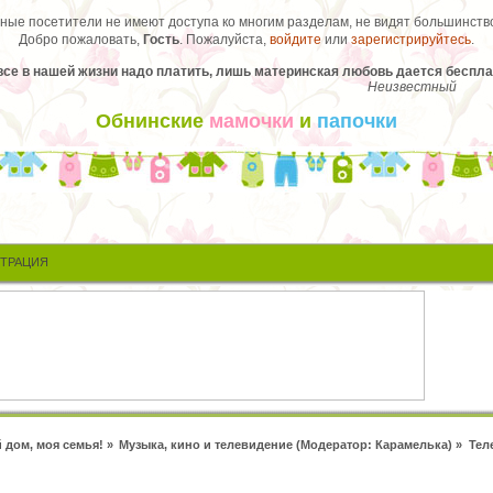
ые посетители не имеют доступа ко многим разделам, не видят большинство
Добро пожаловать,
Гость
. Пожалуйста,
войдите
или
зарегистрируйтесь
.
все в нашей жизни надо платить, лишь материнская любовь дается беспла
Неизвестный
Обнинские
мамочки
и
папочки
СТРАЦИЯ
 дом, моя семья!
»
Музыка, кино и телевидение
(Модератор:
Карамелька
) »
Тел