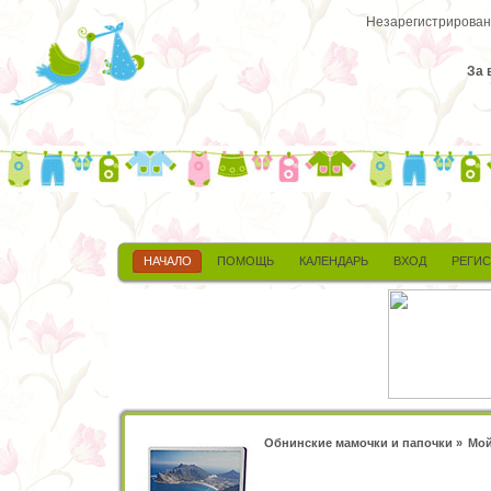
Незарегистрированн
За 
НАЧАЛО
ПОМОЩЬ
КАЛЕНДАРЬ
ВХОД
РЕГИ
Обнинские мамочки и папочки
»
Мой