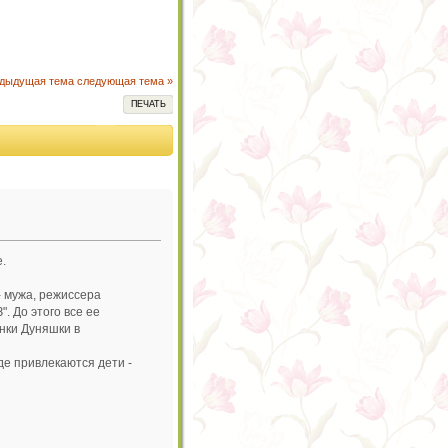
едыдущая тема
следующая тема »
ПЕЧАТЬ
.
 - мужа, режиссера
. До этого все ее
анки Дуняшки в
где привлекаются дети -