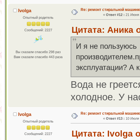
Re: ремонт стиральной машинк
Ivolga
«
Ответ #12 :
21 Июня 2
Опытный родитель
Цитата: Аника о
Сообщений: 2227
И я не пользуюсь
Вы сказали спасибо 298 раз
производителем.п
Вам сказали спасибо 443 раза
эксплуатации? А к
Вода не греетс
холодное. У на
Re: ремонт стиральной машинк
Ivolga
«
Ответ #13 :
10 Июля 2
Опытный родитель
Цитата: Ivolga 
Сообщений: 2227