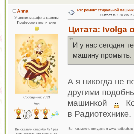
Re: ремонт стиральной машинк
Anna
«
Ответ #9 :
20 Июня 2
Участник марафона красоты
Профессор в воспитании
Цитата: Ivolga 
И у нас сегодня т
машину промыть.
А я никогда не 
другими подобны
Сообщений: 7333
машинкой
Ко
Аня
в Радиотехнике.
Вот как можно похудеть с www.nadietah.ru 
Вы сказали спасибо 427 раз