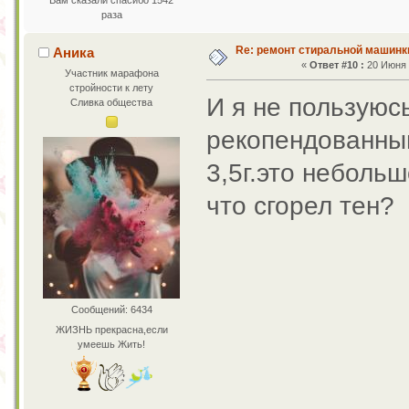
Вам сказали спасибо 1542
раза
Re: ремонт стиральной машинк
Аника
«
Ответ #10 :
20 Июня 2
Участник марафона
стройности к лету
И я не пользуюс
Сливка общества
рекопендованны
3,5г.это небольш
что сгорел тен?
Сообщений: 6434
ЖИЗНЬ прекрасна,если
умеешь Жить!