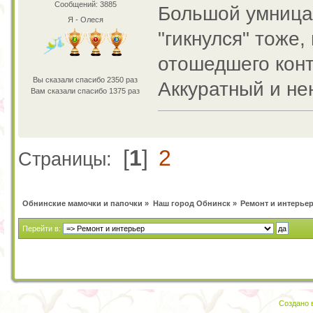
Сообщений: 3885
Большой умница 
Я - Олеся
"гикнулся" тоже,
отошедшего конт
Вы сказали спасибо 2350 раз
Аккуратный и н
Вам сказали спасибо 1375 раз
[
1
]
2
Страницы:
Обнинские мамочки и папочки
»
Наш город Обнинск
»
Ремонт и интерье
Перейти в:
Создано в