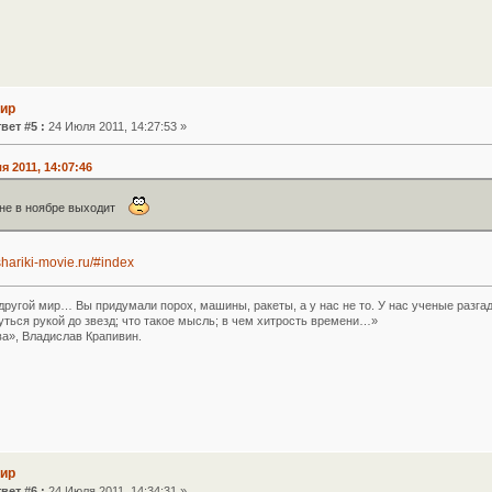
Мир
вет #5 :
24 Июля 2011, 14:27:53 »
я 2011, 14:07:46
 не в ноябре выходит
hariki-movie.ru/#index
другой мир… Вы придумали порох, машины, ракеты, а у нас не то. У нас ученые разга
уться рукой до звезд; что такое мысль; в чем хитрость времени…»
а», Владислав Крапивин.
Мир
вет #6 :
24 Июля 2011, 14:34:31 »