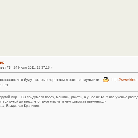
Мир
вет #3 :
24 Июля 2011, 13:37:18 »
 показано что будут старые короткометражные мультики
http://www.kino-
е нет
другой мир… Вы придумали порох, машины, ракеты, а у нас не то. У нас ученые разга
уться рукой до звезд; что такое мысль; в чем хитрость времени…»
а», Владислав Крапивин.