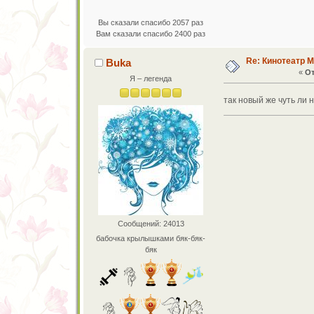
Вы сказали спасибо 2057 раз
Вам сказали спасибо 2400 раз
Re: Кинотеатр 
Buka
«
От
Я – легенда
так новый же чуть ли
Сообщений: 24013
бабочка крылышками бяк-бяк-
бяк