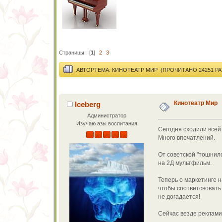
Страницы:
[
1
]
2
3
АВТОР
ТЕМА: КИНОТЕАТР МИР (ПРОЧИТАНО 24251 РА
Кинотеатр Мир
Iceberg
Администратор
Изучаю азы воспитания
Сегодня сходили всей
Много впечатлений.
От советской "тошнило
на 2Д мультфильм.
Теперь о маркетинге 
чтобы соответсвовать
не догадается!
Сейчас везде реклам