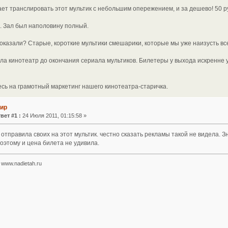
ет транслировать этот мультик с небольшим опережением, и за дешево! 50 ру
. Зал был наполовину полный.
оказали? Старые, короткие мультики смешарики, которые мы уже наизусть вс
ла кинотеатр до окончания сериала мультиков. Билетеры у выхода искренне 
есь на грамотный маркетинг нашего кинотеатра-старичка.
Мир
вет #1 :
24 Июля 2011, 01:15:58 »
 отправила своих на этот мультик. честно сказать рекламы такой не видела. Зн
поэтому и цена билета не удивила.
www.nadietah.ru