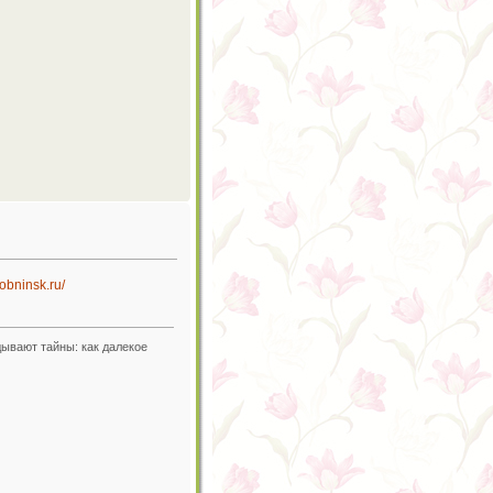
obninsk.ru/
дывают тайны: как далекое