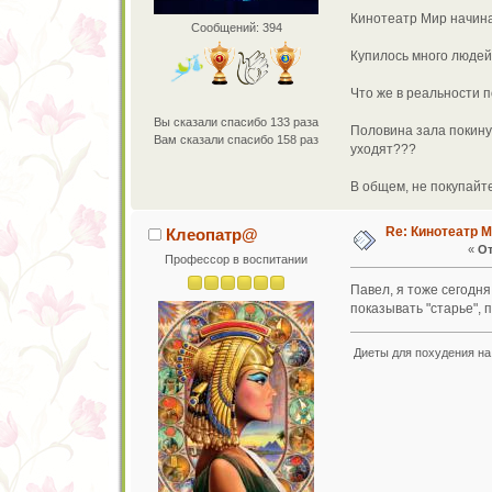
Кинотеатр Мир начина
Сообщений: 394
Купилось много людей
Что же в реальности п
Вы сказали спасибо 133 раза
Половина зала покину
Вам сказали спасибо 158 раз
уходят???
В общем, не покупайт
Re: Кинотеатр 
Клеопатр@
«
От
Профессор в воспитании
Павел, я тоже сегодня
показывать "старье", 
Диеты для похудения на 