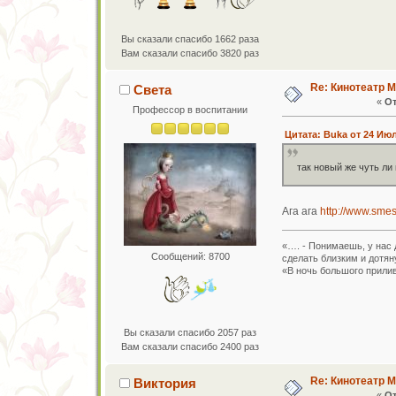
Вы сказали спасибо 1662 раза
Вам сказали спасибо 3820 раз
Re: Кинотеатр 
Света
«
От
Профессор в воспитании
Цитата: Buka от 24 Июл
так новый же чуть ли
Ага ага
http://www.smes
«…. - Понимаешь, у нас 
Сообщений: 8700
сделать близким и дотян
«В ночь большого прилив
Вы сказали спасибо 2057 раз
Вам сказали спасибо 2400 раз
Re: Кинотеатр 
Виктория
«
От