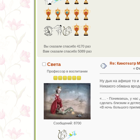
Вы сказали спасибо 4170 раз
Вам сказали спасибо 5089 раз
Re: Кинотеатр 
Света
«
От
Профессор в воспитании
Ну дык на афише то и
Никакого обмана врод
«…. - Понимаешь, у нас 
сделать близким и дотян
«В ночь большого прилив
Сообщений: 8700