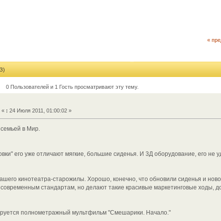
« пр
З)
0 Пользователей и 1 Гость просматривают эту тему.
«
:
24 Июля 2011, 01:00:02 »
 семьей в Мир.
вки" его уже отличают мягкие, большие сиденья. И 3Д оборудование, его не у
нашего кинотеатра-старожилы. Хорошо, конечно, что обновили сиденья и нов
 современным стандартам, но делают такие красивые маркетинговые ходы, д
ируется полнометражный мультфильм "Смешарики. Начало."