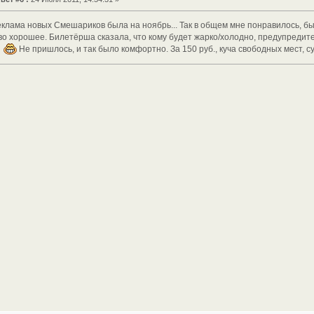
еклама новых Смешариков была на ноябрь... Так в общем мне понравилось, б
тво хорошее. Билетёрша сказала, что кому будет жарко/холодно, предупредит
.
Не пришлось, и так было комфортно. За 150 руб., куча свободных мест, 