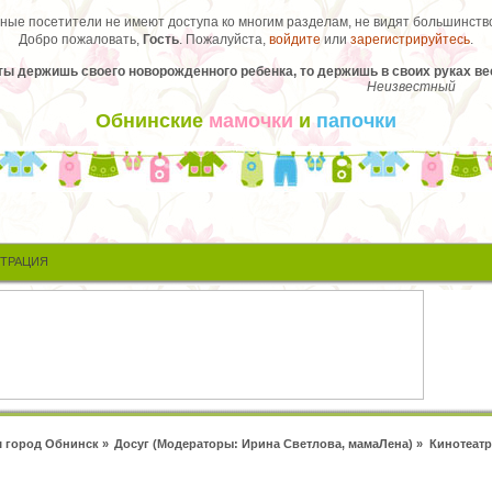
ые посетители не имеют доступа ко многим разделам, не видят большинство
Добро пожаловать,
Гость
. Пожалуйста,
войдите
или
зарегистрируйтесь
.
ты держишь своего новорожденного ребенка, то держишь в своих руках ве
Неизвестный
Обнинские
мамочки
и
папочки
СТРАЦИЯ
 город Обнинск
»
Досуг
(Модераторы:
Ирина Светлова
,
мамаЛена
) »
Кинотеат