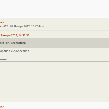
лей
ет #32 :
09 Января 2017, 15:47:44 »
Января 2017, 14:35:35
оги нет? Бесплатной.
фортная и скоростная
нечка
лей