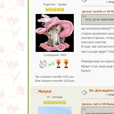
«
Отв
Родитель - профи
Цитата: lenthik от 09 Я
есть, но не такая ко
где альтернативная? 
старое калужское шосс
соответственно, чтобы
платного участка
И ещё, как считается 
при съезде будут? Ил
Сообщений: 3393
Никогда еще не ездил
Может я не знаю ещё 
Калугу
Вы сказали спасибо 1231 раз
Вам сказали спасибо 1116 раз
Re: Для водите
Натуся
«
Отв
Я – легенда
Цитата: Juli от 09 Янва
где альтернативная? 