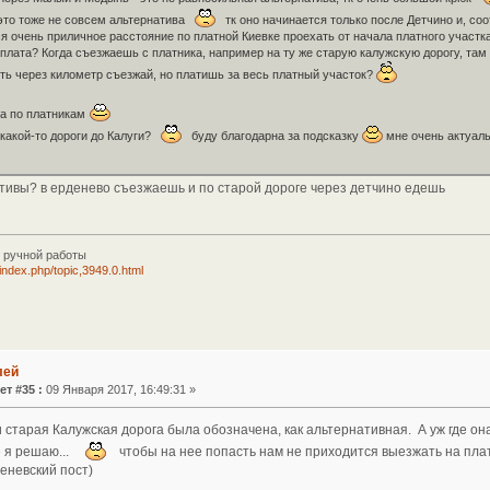
это тоже не совсем альтернатива
тк оно начинается только после Детчино и, соо
ся очень приличное расстояние по платной Киевке проехать от начала платного участк
 плата? Когда съезжаешь с платника, например на ту же старую калужскую дорогу, там
ть через километр съезжай, но платишь за весь платный участок?
ла по платникам
какой-то дороги до Калуги?
буду благодарна за подсказку
мне очень актуальн
тивы? в ерденево съезжаешь и по старой дороге через детчино едешь
 ручной работы
i/index.php/topic,3949.0.html
лей
ет #35 :
09 Января 2017, 16:49:31 »
 старая Калужская дорога была обозначена, как альтернативная. А уж где он
е я решаю...
чтобы на нее попасть нам не приходится выезжать на плат
еневский пост)