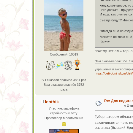
калужское шоссе, то 
него доехать, придет
И ещё, как считается
съезде будут? Или хо
Никогда еще не езди
Может я не знаю ещё 
Калугу
почему нет альитерна
Сообщений: 10019
Вам сказали спасибо Juli
украшения и аксессуары
https://deti-obninsk.ru/det
Вы сказали спасибо 3851 раз
Вам сказали спасибо 3752
раза
Re: Для водите
lenthik
«
Отв
Участник марафона
стройности к лету
Губернатором области
Профессор в воспитании
заканчивается - это н
развязка (бывший Ерд