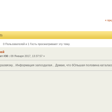
« пр
З)
0 Пользователей и 1 Гость просматривают эту тему.
лей
ет #30 :
09 Января 2017, 13:37:57 »
развязку... Информация запоздалая... Думаю, что бОльшая половина каталась.