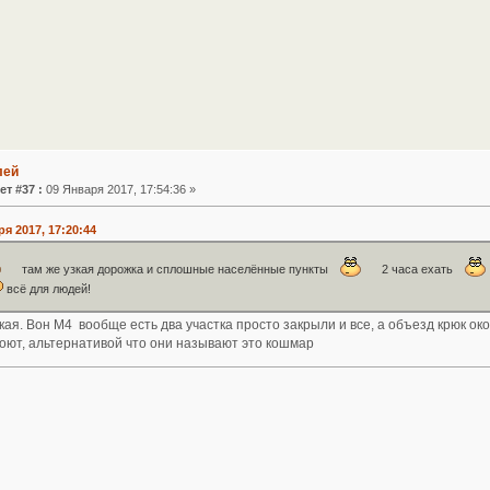
лей
ет #37 :
09 Января 2017, 17:54:36 »
ря 2017, 17:20:44
там же узкая дорожка и сплошные населённые пункты
2 часа ехать
всё для людей!
кая. Вон М4 вообще есть два участка просто закрыли и все, а объезд крюк ок
роют, альтернативой что они называют это кошмар