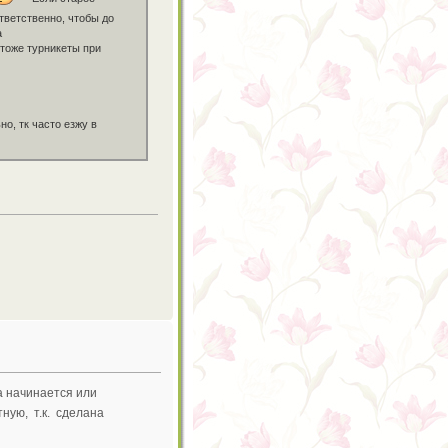
тветственно, чтобы до
а
 тоже турникеты при
о, тк часто езжу в
а начинается или
ную, т.к. сделана