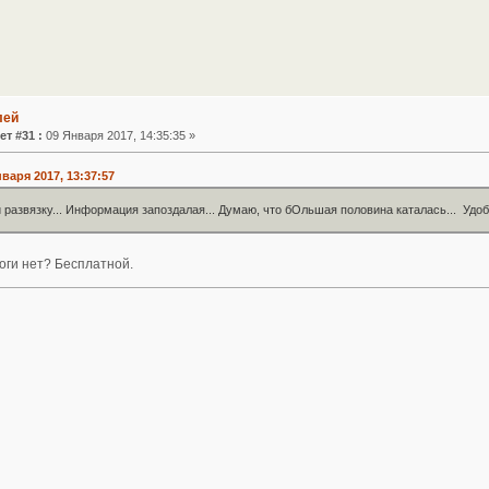
лей
ет #31 :
09 Января 2017, 14:35:35 »
нваря 2017, 13:37:57
 развязку... Информация запоздалая... Думаю, что бОльшая половина каталась... Удобн
оги нет? Бесплатной.