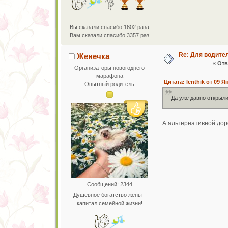
Вы сказали спасибо 1602 раза
Вам сказали спасибо 3357 раз
Re: Для водите
Женечка
«
Отв
Организаторы новогоднего
марафона
Цитата: lenthik от 09 Я
Опытный родитель
Да уже давно открыли
А альтернативной дор
Сообщений: 2344
Душевное богатство жены -
капитал семейной жизни!