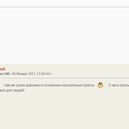
лей
ет #36 :
09 Января 2017, 17:20:44 »
там же узкая дорожка и сплошные населённые пункты
2 часа ехат
всё для людей!