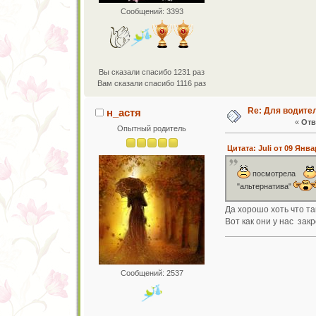
Сообщений: 3393
Вы сказали спасибо 1231 раз
Вам сказали спасибо 1116 раз
Re: Для водите
н_астя
«
Отв
Опытный родитель
Цитата: Juli от 09 Янва
посмотрела
"альтернатива"
Да хорошо хоть что та
Вот как они у нас зак
Сообщений: 2537