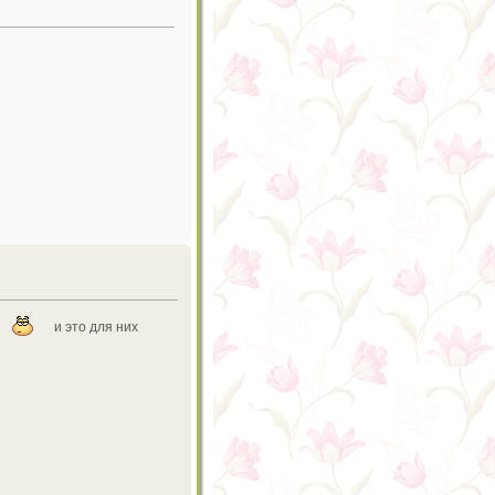
ь
и это для них