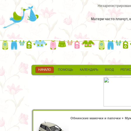
Незарегистрированн
Матери часто плачут, к
НАЧАЛО
ПОМОЩЬ
КАЛЕНДАРЬ
ВХОД
РЕГИ
Обнинские мамочки и папочки
»
Муж