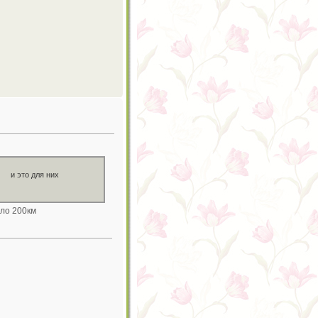
и это для них
оло 200км