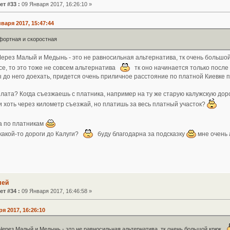
ет #33 :
09 Января 2017, 16:26:10 »
нваря 2017, 15:47:44
мфортная и скоростная
Через Малый и Медынь - это не равносильная альтернатива, тк очень большо
е, то это тоже не совсем альтернатива
тк оно начинается только после 
 до него доехать, придется очень приличное расстояние по платной Киевке 
плата? Когда съезжаешь с платника, например на ту же старую калужскую доро
и хоть через километр съезжай, но платишь за весь платный участок?
а по платникам
какой-то дороги до Калуги?
буду благодарна за подсказку
мне очень а
лей
ет #34 :
09 Января 2017, 16:46:58 »
ря 2017, 16:26:10
Через Малый и Медынь - это не равносильная альтернатива, тк очень большой крюк