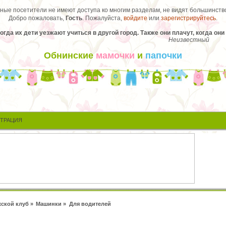
ые посетители не имеют доступа ко многим разделам, не видят большинство
Добро пожаловать,
Гость
. Пожалуйста,
войдите
или
зарегистрируйтесь
.
огда их дети уезжают учиться в другой город. Также они плачут, когда он
Неизвестный
Обнинские
мамочки
и
папочки
СТРАЦИЯ
ской клуб
»
Машинки
»
Для водителей