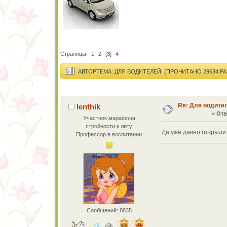
Страницы:
1
2
[
3
]
4
АВТОР
ТЕМА: ДЛЯ ВОДИТЕЛЕЙ (ПРОЧИТАНО 29634 РА
Re: Для водите
lenthik
«
Отв
Участник марафона
стройности к лету
Да уже давно открыли 
Профессор в воспитании
Сообщений: 8835