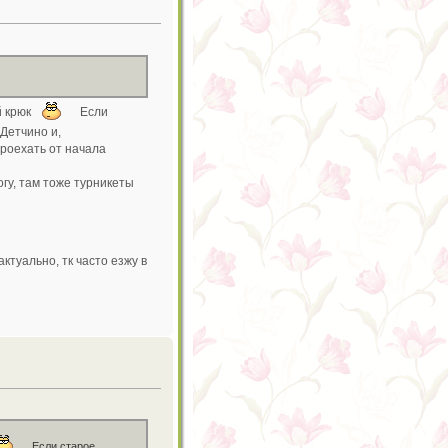
й крюк
Если
Детчино и,
проехать от начала
гу, там тоже турникеты
ктуально, тк часто езжу в
Если старое