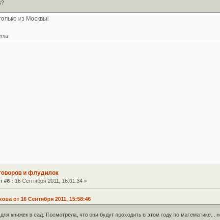
к?
только из Москвы!
eта
зговоров и флудилок
т #6 :
16 Сентября 2011, 16:01:34 »
ова от 16 Сентября 2011, 15:58:46
для книжек в сад. Посмотрела, что они будут проходить в этом году по математике... 