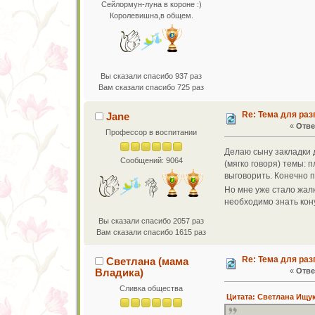
Сейлормун-луна в короне :)
Королевишна,в общем.
Вы сказали спасибо 937 раз
Вам сказали спасибо 725 раз
Re: Тема для ра
Jane
«
Отве
Профессор в воспитании
Делаю сыну закладки д
Сообщений: 9064
(мягко говоря) темы: 
выговорить. Конечно 
Но мне уже стало жалк
необходимо знать кону
Вы сказали спасибо 2057 раз
Вам сказали спасибо 1615 раз
Re: Тема для ра
Светлана (мама
Владика)
«
Отве
Сливка общества
Цитата: Светлана Ищуко