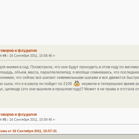
зговоров и флудилок
т #4 :
16 Сентября 2011, 15:58:46 »
ля книжек в сад. Посмотрела, что они будут проходить в этом году по математ
площадь, объем, масса, параллелепипед. я вообще сомневаюсь, что последнее
понимаю, что сейчас все шагают семимильными шагами и все движется быстре
о сына, что и в школу он пойдет по 2100
неужели в теперешнее время ре
с, цилиндр (это они выучили в прошлом году)? Может я не права и отстала 
зговоров и флудилок
т #5 :
16 Сентября 2011, 15:59:45 »
ва от 16 Сентября 2011, 15:57:31