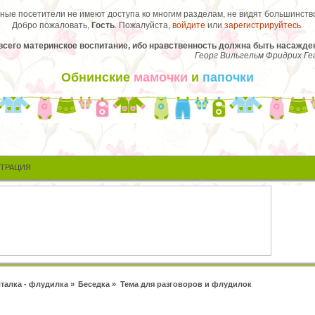
ые посетители не имеют доступа ко многим разделам, не видят большинство
Добро пожаловать,
Гость
. Пожалуйста,
войдите
или
зарегистрируйтесь
.
всего материнское воспитание, ибо нравственность должна быть насаждена
Георг Вильгельм Фридрих Ге
Обнинские
мамочки
и
папочки
СТРАЦИЯ
талка - флудилка
»
Беседка
»
Тема для разговоров и флудилок