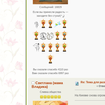
Сообщений: 16829
Если вы принесли радость —
заходите без стука!(ړײ)
Вы сказали спасибо 4110 раз
Вам сказали спасибо 6997 раз
Re: Тема для ра
Светлана (мама
Владика)
«
Отве
Сливка общества
На Киевке снова огром