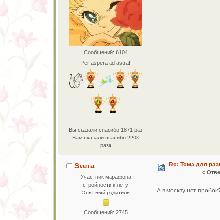
Сообщений: 6104
Per aspera ad astra!
Вы сказали спасибо 1871 раз
Вам сказали спасибо 2203
раза
Re: Тема для ра
Sveта
«
Отве
Участник марафона
стройности к лету
А в москву нет пробок
Опытный родитель
Сообщений: 2745