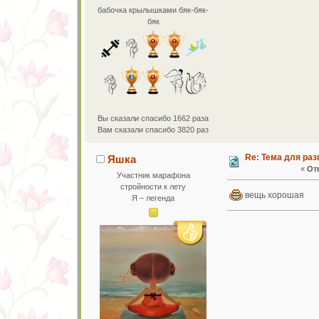
бабочка крылышками бяк-бяк-
бяк
Вы сказали спасибо 1662 раза
Вам сказали спасибо 3820 раз
Re: Тема для ра
Яшка
«
Отв
Участник марафона
стройности к лету
вещь хорошая
Я – легенда