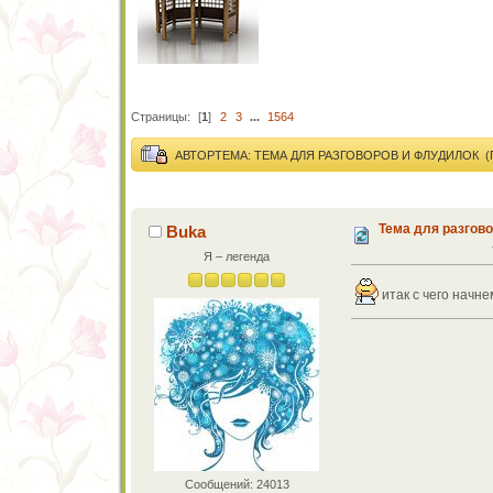
Страницы:
[
1
]
2
3
...
1564
АВТОР
ТЕМА: ТЕМА ДЛЯ РАЗГОВОРОВ И ФЛУДИЛОК (
Тема для разгов
Buka
Я – легенда
итак с чего начне
Сообщений: 24013