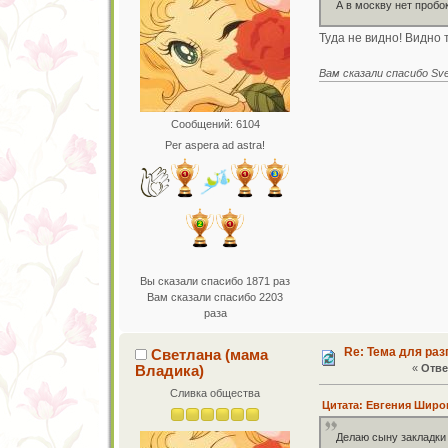
А в москву нет пробо
Туда не видно! Видно 
Вам сказали спасибо Sv
Сообщений: 6104
Per aspera ad astra!
Вы сказали спасибо 1871 раз
Вам сказали спасибо 2203
раза
Re: Тема для ра
Светлана (мама
Владика)
«
Отве
Сливка общества
Цитата: Евгения Широк
Делаю сыну закладки 