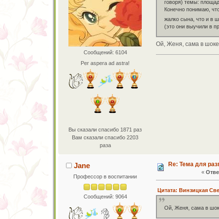
говоря) темы: площад
Конечно понимаю, чт
жалко сына, что и в 
(это они выучили в п
Ой, Женя, сама в шоке
Сообщений: 6104
Per aspera ad astra!
Вы сказали спасибо 1871 раз
Вам сказали спасибо 2203
раза
Re: Тема для ра
Jane
«
Отве
Профессор в воспитании
Цитата: Винзицкая Свет
Сообщений: 9064
Ой, Женя, сама в шоке