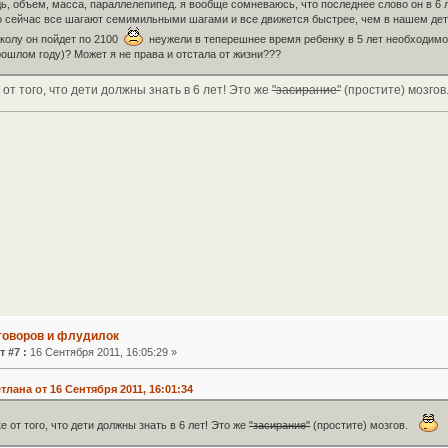
ь, объем, масса, параллелепипед. я вообще сомневаюсь, что последнее слово он в 6 
о сейчас все шагают семимильными шагами и все движется быстрее, чем в нашем дет
школу он пойдет по 2100
неужели в теперешнее время ребенку в 5 лет необходимо 
рошлом году)? Может я не права и отстала от жизни???
 от того, что дети должны знать в 6 лет! Это же
"засирание"
(простите) мозгов
зговоров и флудилок
т #7 :
16 Сентября 2011, 16:05:29 »
лана от 16 Сентября 2011, 16:01:34
 от того, что дети должны знать в 6 лет! Это же
"засирание"
(простите) мозгов.