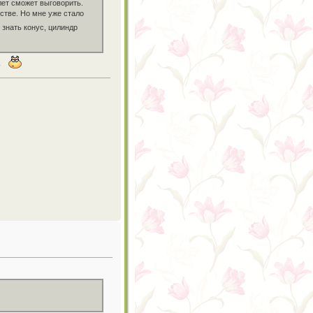
лет сможет выговорить.
стве. Но мне уже стало
знать конус, цилиндр
.