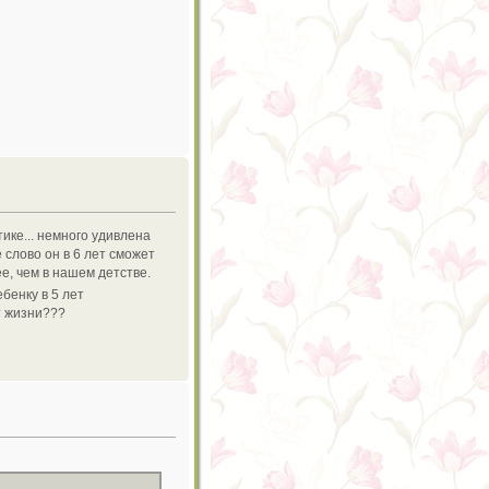
ике... немного удивлена
 слово он в 6 лет сможет
е, чем в нашем детстве.
бенку в 5 лет
от жизни???