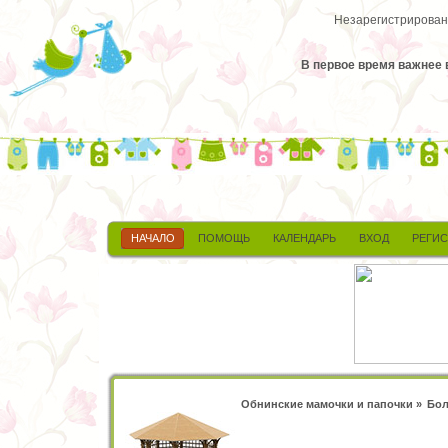
Незарегистрированн
В первое время важнее 
НАЧАЛО
ПОМОЩЬ
КАЛЕНДАРЬ
ВХОД
РЕГИ
Обнинские мамочки и папочки
»
Бол