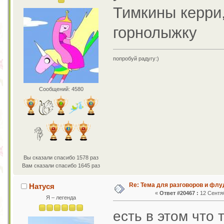
Тимкины керри,
горнолыжку
попробуй радугу:)
Сообщений: 4580
Вы сказали спасибо 1578 раз
Вам сказали спасибо 1645 раз
Re: Тема для разговоров и фл
Натуся
«
Ответ #20467 :
12 Сентяб
Я – легенда
есть в этом что