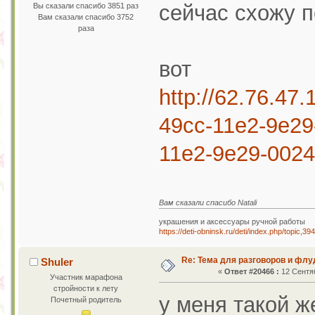
сейчас схожу п
Вы сказали спасибо 3851 раз
Вам сказали спасибо 3752
раза
вот
http://62.76.47
49cc-11e2-9e2
11e2-9e29-0024
Вам сказали спасибо Natali
украшения и аксессуары ручной работы
https://deti-obninsk.ru/deti/index.php/topic,39
Re: Тема для разговоров и фл
Shuler
«
Ответ #20466 :
12 Сентяб
Участник марафона
стройности к лету
у меня такой ж
Почетный родитель