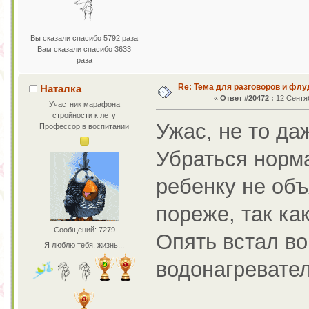
Вы сказали спасибо 5792 раза
Вам сказали спасибо 3633
раза
Re: Тема для разговоров и фл
Наталка
«
Ответ #20472 :
12 Сентяб
Участник марафона
стройности к лету
Ужас, не то да
Профессор в воспитании
Убраться норм
ребенку не объ
пореже, так ка
Сообщений: 7279
Опять встал во
Я люблю тебя, жизнь...
водонагревател