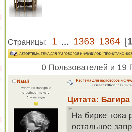
1
1363
1364
[
Страницы:
...
АВТОР
ТЕМА: ТЕМА ДЛЯ РАЗГОВОРОВ И ФЛУДИЛОК (ПРОЧИТАНО 40173
0 Пользователей и 19 
Re: Тема для разговоров и фл
Natali
«
Ответ #20460 :
11 Сентяб
Участник марафона
стройности к лету
Цитата: Багира 
Я – легенда
На бирке тока 
остальное зап