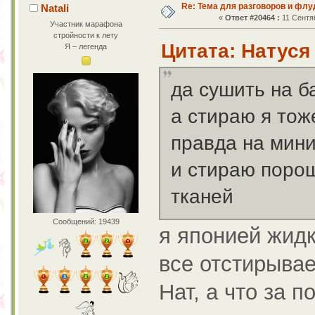
Re: Тема для разговоров и фл
Natali
«
Ответ #20464 :
11 Сентяб
Участник марафона
стройности к лету
Цитата: Натуся 
Я – легенда
да сушить на б
а стираю я тож
правда на мин
и стираю поро
тканей
Сообщений: 19439
я японией жидк
все отстирывае
Нат, а что за п