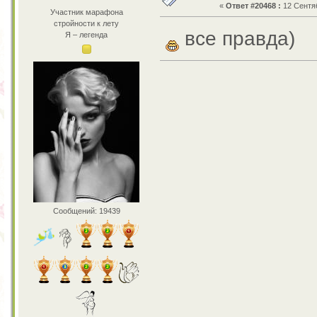
«
Ответ #20468 :
12 Сентяб
Участник марафона
стройности к лету
все правда)
Я – легенда
Сообщений: 19439