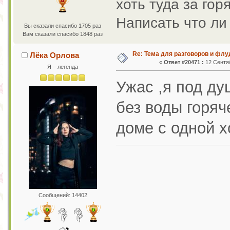
хоть туда за го
Написать что ли 
Вы сказали спасибо 1705 раз
Вам сказали спасибо 1848 раз
Re: Тема для разговоров и фл
Лёка Орлова
«
Ответ #20471 :
12 Сентяб
Я – легенда
Ужас ,я под ду
без воды горяч
доме с одной 
Сообщений: 14402