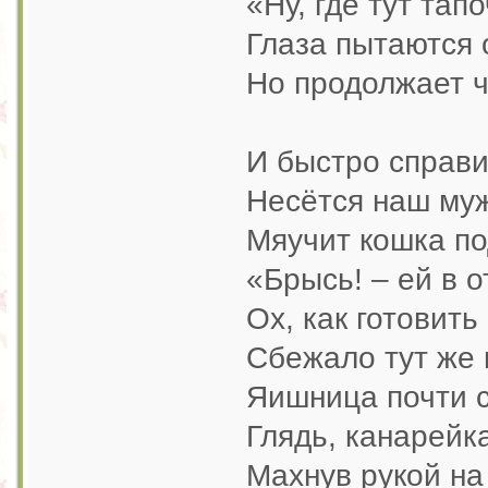
«Ну, где тут тап
Глаза пытаются 
Но продолжает ч
И быстро справи
Несётся наш муж
Мяучит кошка по
«Брысь! – ей в о
Ох, как готовить
Сбежало тут же 
Яишница почти с
Глядь, канарейк
Махнув рукой на 