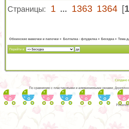
1
1363
1364
[
Страницы:
...
Обнинские мамочки и папочки
»
Болталка - флудилка
»
Беседка
»
Тема д
Перейти в:
Создано в
По сравнению с пластиковыми и алюминиевыми окнами,
Деревянн
Powered 