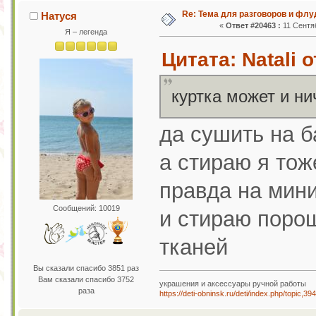
Re: Тема для разговоров и фл
Натуся
«
Ответ #20463 :
11 Сентяб
Я – легенда
Цитата: Natali 
куртка может и ни
да сушить на б
а стираю я тож
правда на мин
Сообщений: 10019
и стираю поро
тканей
Вы сказали спасибо 3851 раз
Вам сказали спасибо 3752
украшения и аксессуары ручной работы
раза
https://deti-obninsk.ru/deti/index.php/topic,39