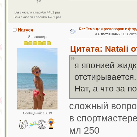
Вы сказали спасибо 4451 раз
Вам сказали спасибо 4761 раз
Re: Тема для разговоров и фл
Натуся
«
Ответ #20465 :
11 Сентяб
Я – легенда
Цитата: Natali 
я японией жидк
отстирывается.
Нат, а что за п
сложный вопрос
Сообщений: 10019
в спортмастере
мл 250