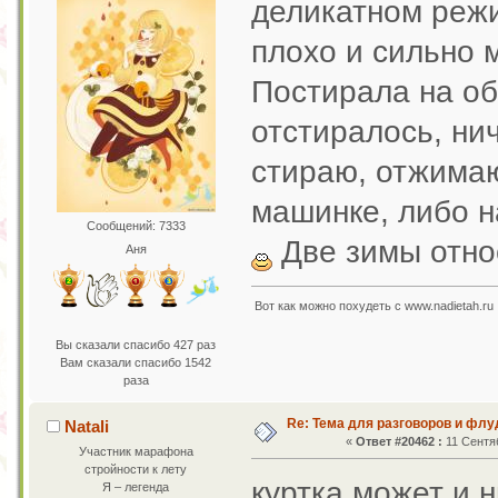
деликатном режи
плохо и сильно 
Постирала на об
отстиралось, нич
стираю, отжимаю
машинке, либо н
Сообщений: 7333
Две зимы отно
Аня
Вот как можно похудеть с www.nadietah.ru 
Вы сказали спасибо 427 раз
Вам сказали спасибо 1542
раза
Re: Тема для разговоров и фл
Natali
«
Ответ #20462 :
11 Сентяб
Участник марафона
стройности к лету
куртка может и 
Я – легенда