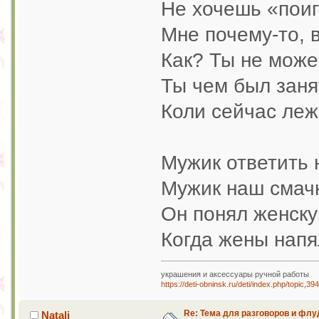
Не хочешь «поиг
Мне почему-то, в
Как? Ты не мож
Ты чем был заня
Коли сейчас леж
Мужик ответить 
Мужик наш смачн
Он понял женску
Когда жены напя
украшения и аксессуары ручной работы
https://deti-obninsk.ru/deti/index.php/topic,39
Re: Тема для разговоров и фл
Natali