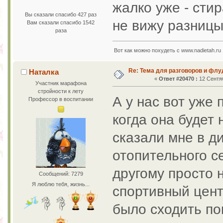
жалко уже - сти
Вы сказали спасибо 427 раз
не вижу разни
Вам сказали спасибо 1542
раза
Вот как можно похудеть с www.nadietah.ru 
Re: Тема для разговоров и фл
Наталка
«
Ответ #20470 :
12 Сентяб
Участник марафона
стройности к лету
А у нас вот уже 
Профессор в воспитании
когда она будет 
сказали мне в ди
отопительного с
другому просто 
Сообщений: 7279
Я люблю тебя, жизнь...
спортивный цент
было сходить по