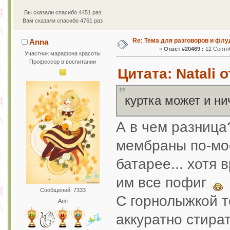
Вы сказали спасибо 4451 раз
Вам сказали спасибо 4761 раз
Re: Тема для разговоров и фл
Anna
«
Ответ #20469 :
12 Сентяб
Участник марафона красоты
Профессор в воспитании
Цитата: Natali 
куртка может и ни
А в чем разница
мембраны по-мое
батарее... хотя 
им все пофиг
Сообщений: 7333
С горнолыжкой т
Аня
аккуратно стират