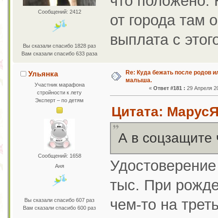
что положено. 
Сообщений: 2412
от города там 
выплата с этог
Вы сказали спасибо 1828 раз
Вам сказали спасибо 633 раза
Re: Куда бежать после родов 
Ульянка
малыша.
Участник марафона
«
Ответ #181 :
29 Апреля 20
стройности к лету
Эксперт – по детям
Цитата: МарусЯ 
А в соцзащите
Сообщений: 1658
Удостоверение 
Аня
тыс. При рожде
чем-то на трет
Вы сказали спасибо 607 раз
Вам сказали спасибо 600 раз