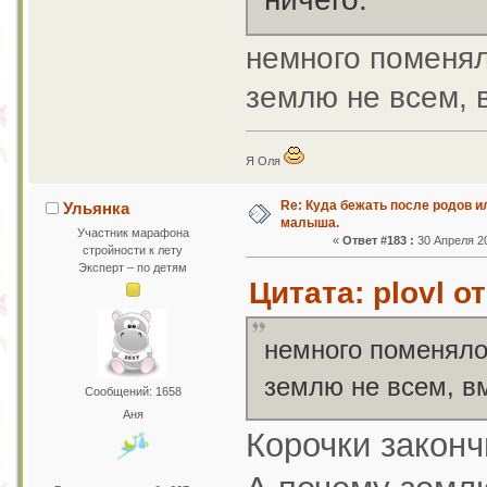
немного помен
землю не всем, 
Я Оля
Re: Куда бежать после родов 
Ульянка
малыша.
Участник марафона
«
Ответ #183 :
30 Апреля 20
стройности к лету
Эксперт – по детям
Цитата: plovl о
немного поменял
землю не всем, в
Сообщений: 1658
Аня
Корочки законч