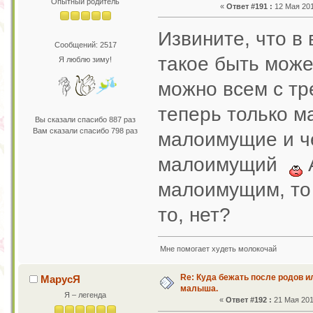
Опытный родитель
«
Ответ #191 :
12 Мая 201
Извините, что в
Сообщений: 2517
такое быть может
Я люблю зиму!
можно всем с тр
теперь только м
Вы сказали спасибо 887 раз
Вам сказали спасибо 798 раз
малоимущие и че
малоимущий
А
малоимущим, то 
то, нет?
Мне помогает худеть молокочай
Re: Куда бежать после родов 
МарусЯ
малыша.
Я – легенда
«
Ответ #192 :
21 Мая 201