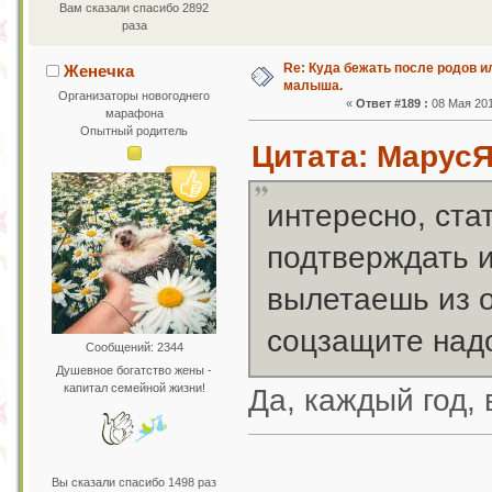
Вам сказали спасибо 2892
раза
Re: Куда бежать после родов 
Женечка
малыша.
Организаторы новогоднего
«
Ответ #189 :
08 Мая 201
марафона
Опытный родитель
Цитата: МарусЯ 
интересно, ста
подтверждать и
вылетаешь из о
соцзащите над
Сообщений: 2344
Душевное богатство жены -
капитал семейной жизни!
Да, каждый год,
Вы сказали спасибо 1498 раз