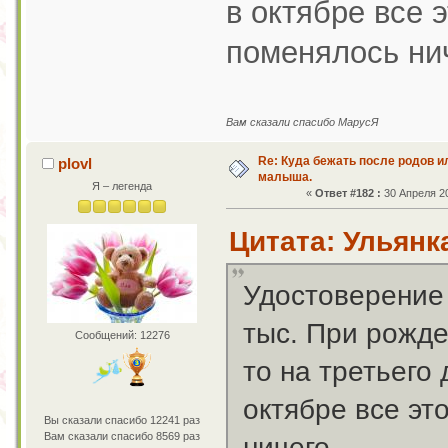
в октябре все 
поменялось нич
Вам сказали спасибо МарусЯ
Re: Куда бежать после родов 
plovl
малыша.
Я – легенда
«
Ответ #182 :
30 Апреля 20
Цитата: Ульянка
Удостоверение 
тыс. При рожде
Сообщений: 12276
то на третьего 
октябре все эт
Вы сказали спасибо 12241 раз
Вам сказали спасибо 8569 раз
ничего.