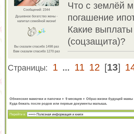
Что с землёй м
Сообщений: 2344
погашение ипо
Душевное богатство жены -
капитал семейной жизни!
Какие выплаты 
(соцзащита)?
Вы сказали спасибо 1498 раз
Вам сказали спасибо 1270 раз
1
11
12
[
13
]
1
Страницы:
...
Обнинские мамочки и папочки
»
9 месяцев
»
Образ жизни будущей мамы
Куда бежать после родов или первые документы малыша.
Перейти в: