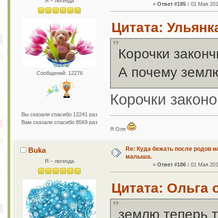
Я – легенда
«
Ответ #185 :
01 Мая 201
Цитата: Ульянка
Корочки законч
А почему земл
Сообщений: 12276
Корочки закон
Вы сказали спасибо 12241 раз
Вам сказали спасибо 8569 раз
Я Оля
Re: Куда бежать после родов 
Buka
малыша.
Я – легенда
«
Ответ #186 :
01 Мая 201
Цитата: Ольга о
землю теперь 