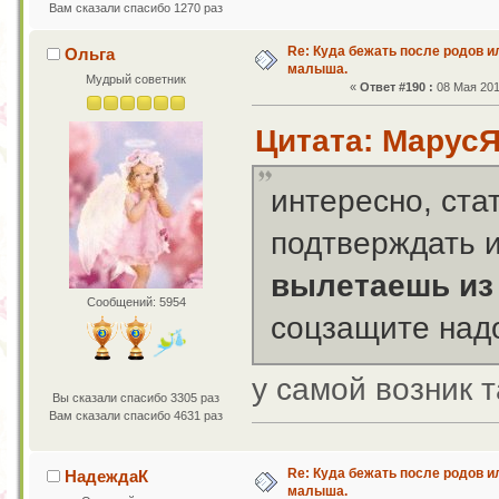
Вам сказали спасибо 1270 раз
Re: Куда бежать после родов 
Ольга
малыша.
Мудрый советник
«
Ответ #190 :
08 Мая 201
Цитата: МарусЯ 
интересно, ста
подтверждать 
вылетаешь из 
Сообщений: 5954
соцзащите над
у самой возник 
Вы сказали спасибо 3305 раз
Вам сказали спасибо 4631 раз
Re: Куда бежать после родов 
НадеждаК
малыша.