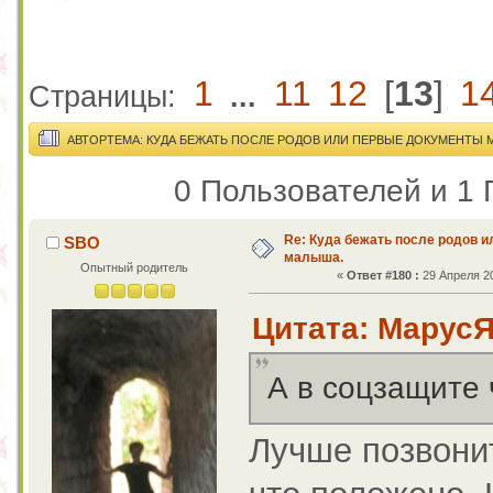
1
11
12
[
13
]
1
Страницы:
...
АВТОР
ТЕМА: КУДА БЕЖАТЬ ПОСЛЕ РОДОВ ИЛИ ПЕРВЫЕ ДОКУМЕНТЫ М
0 Пользователей и 1 
Re: Куда бежать после родов 
SBO
малыша.
Опытный родитель
«
Ответ #180 :
29 Апреля 20
Цитата: МарусЯ 
А в соцзащите
Лучше позвонит