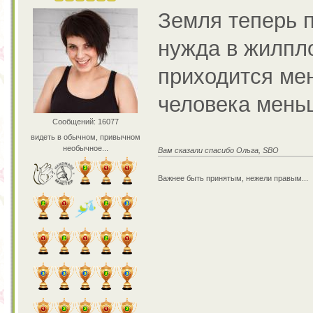
Земля теперь п
нужда в жилпло
приходится мен
человека мень
Сообщений: 16077
видеть в обычном, привычном
необычное...
Вам сказали спасибо Ольга, SBO
Важнее быть принятым, нежели правым...