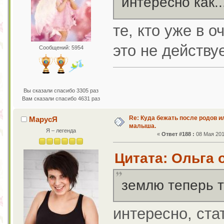
интересно как..
те, кто уже в о
это не действуе
Сообщений: 5954
Вы сказали спасибо 3305 раз
Вам сказали спасибо 4631 раз
Re: Куда бежать после родов 
МарусЯ
малыша.
Я – легенда
«
Ответ #188 :
08 Мая 201
Цитата: Ольга о
землю теперь 
интересно, ст