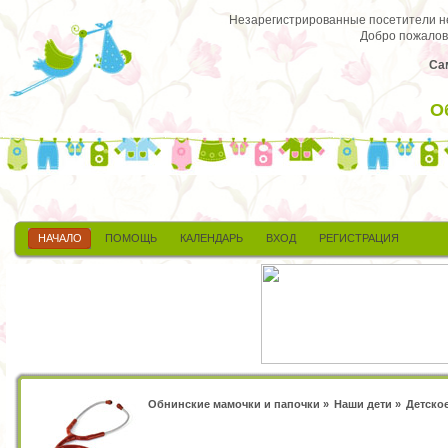
Незарегистрированные посетители не 
Добро пожалов
Са
О
НАЧАЛО
ПОМОЩЬ
КАЛЕНДАРЬ
ВХОД
РЕГИСТРАЦИЯ
Обнинские мамочки и папочки
»
Наши дети
»
Детско