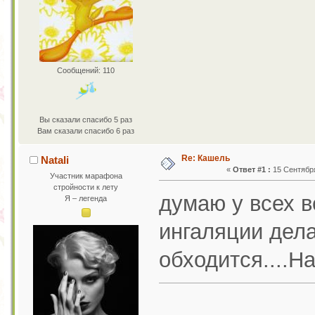
Сообщений: 110
Вы сказали спасибо 5 раз
Вам сказали спасибо 6 раз
Re: Кашель
Natali
«
Ответ #1 :
15 Сентября
Участник марафона
стройности к лету
думаю у всех в
Я – легенда
ингаляции дела
обходится....Н