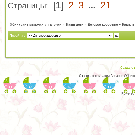
[
1
]
2
3
21
Страницы:
...
Обнинские мамочки и папочки
»
Наши дети
»
Детское здоровье
»
Кашель
Перейти в:
Создано в
Отзывы о компании
Антарес Обнин
Powered 