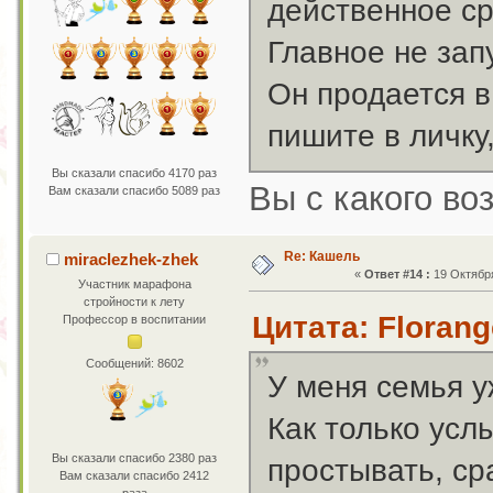
действенное ср
Главное не зап
Он продается в
пишите в личку,
Вы сказали спасибо 4170 раз
Вы с какого во
Вам сказали спасибо 5089 раз
Re: Кашель
miraclezhek-zhek
«
Ответ #14 :
19 Октября
Участник марафона
стройности к лету
Цитата: Florang
Профессор в воспитании
Сообщений: 8602
У меня семья у
Как только усл
Вы сказали спасибо 2380 раз
простывать, ср
Вам сказали спасибо 2412