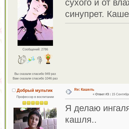
сухого и от вл
синупрет. Каше
Сообщений: 2786
Вы сказали спасибо 949 раз
Вам сказали спасибо 1046 раз
Re: Кашель
Добрый мультик
«
Ответ #3 :
15 Сентября
Профессор в воспитании
Я делаю ингаля
кашля..