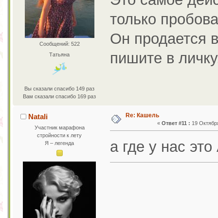
только пробова
Он продается в
Сообщений: 522
пишите в личку,
Татьяна
Вы сказали спасибо 149 раз
Вам сказали спасибо 169 раз
Re: Кашель
Natali
«
Ответ #11 :
19 Октября
Участник марафона
стройности к лету
а где у нас эт
Я – легенда