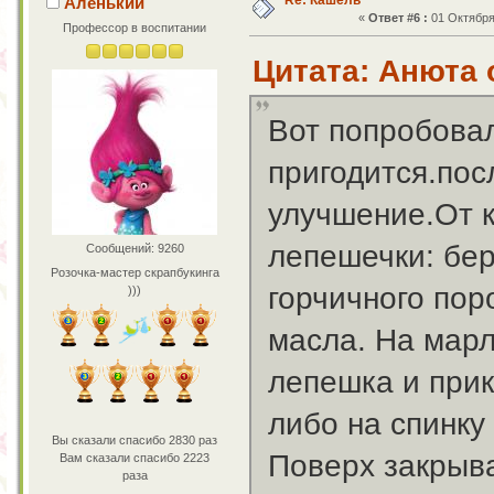
Re: Кашель
Аленький
«
Ответ #6 :
01 Октября 
Профессор в воспитании
Цитата: Анюта о
Вот попробовал
пригодится.пос
улучшение.От к
лепешечки: бер
Сообщений: 9260
Розочка-мастер скрапбукинга
горчичного пор
)))
масла. На марл
лепешка и прик
либо на спинку
Вы сказали спасибо 2830 раз
Поверх закрыва
Вам сказали спасибо 2223
раза