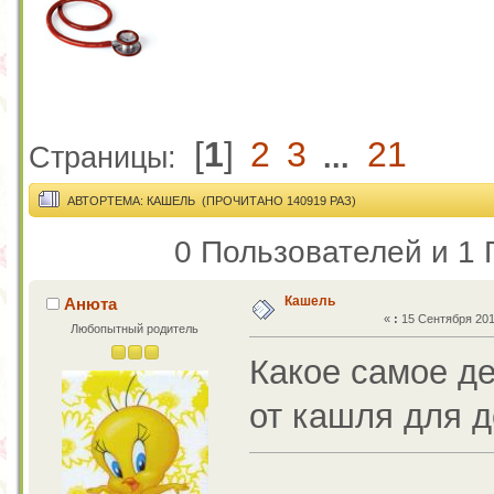
[
1
]
2
3
21
Страницы:
...
АВТОР
ТЕМА: КАШЕЛЬ (ПРОЧИТАНО 140919 РАЗ)
0 Пользователей и 1 
Кашель
Анюта
«
:
15 Сентября 2012
Любопытный родитель
Какое самое де
от кашля для д