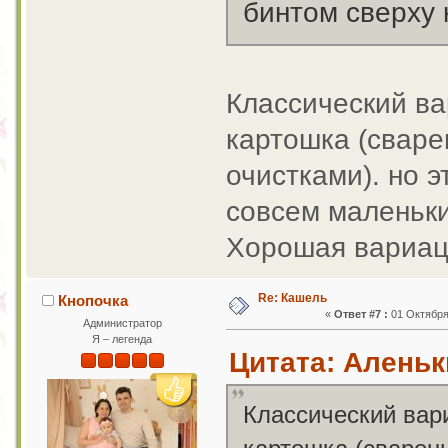
бинтом сверху 
Классический ва
картошка (сваре
очистками). но 
совсем маленьк
Хорошая вариаци
Re: Кашель
Кнопочка
«
Ответ #7 :
01 Октября 
Администратор
Я – легенда
Цитата: Аленьки
Классический вари