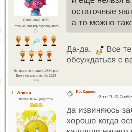
и ещё нельзя в
остаточные явл
Сообщений: 9260
а то можно тако
Розочка-мастер скрапбукинга
)))
Да-да.
Все те
обсуждаться с 
Вы сказали спасибо 2830 раз
Вам сказали спасибо 2223
раза
Re: Кашель
Анюта
«
Ответ #9 :
01 Октября 
Любопытный родитель
да извиняюсь з
хорошо когда ос
кашляли,ничего 