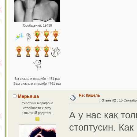
Сообщений: 19439
Вы сказали спасибо 4451 раз
Вам сказали спасибо 4761 раз
Re: Кашель
Марьяша
«
Ответ #2 :
15 Сентября
Участник марафона
стройности к лету
А у нас как то
Опытный родитель
стоптусин. Как