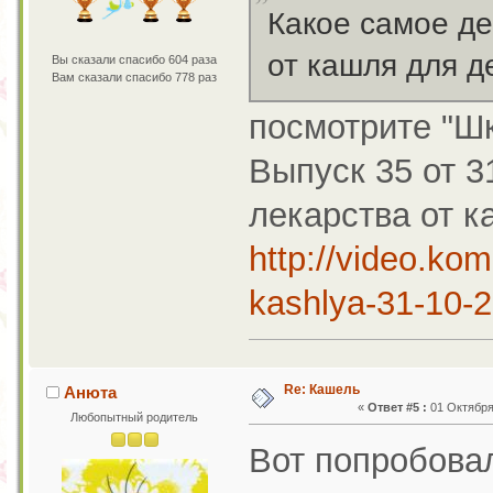
Какое самое де
от кашля для д
Вы сказали спасибо 604 раза
Вам сказали спасибо 778 раз
посмотрите "Шк
Выпуск 35 от 3
лекарства от 
http://video.kom
kashlya-31-10-2
Re: Кашель
Анюта
«
Ответ #5 :
01 Октября 
Любопытный родитель
Вот попробовал