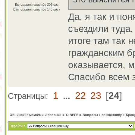
Вы сказали спасибо 206 раз
Вам сказали спасибо 143 раза
Да, я так и по
съездили туда,
итоге там так 
гражданским бр
оказывается, м
Спасибо всем з
1
22
23
[
24
]
Страницы:
...
Обнинские мамочки и папочки
»
О ВЕРЕ
»
Вопросы к священнику
»
Крещ
Перейти в: