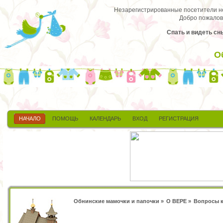
Незарегистрированные посетители не 
Добро пожалов
Спать и видеть сн
О
НАЧАЛО
ПОМОЩЬ
КАЛЕНДАРЬ
ВХОД
РЕГИСТРАЦИЯ
Обнинские мамочки и папочки
»
О ВЕРЕ
»
Вопросы к