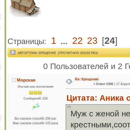
1
22
23
[
24
]
Страницы:
...
АВТОР
ТЕМА: КРЕЩЕНИЕ (ПРОЧИТАНО 201192 РАЗ)
0 Пользователей и 2 Г
Re: Крещение
Морская
«
Ответ #345 :
17 Апреля
Изучаю азы воспитания
Цитата: Аника о
Сообщений: 228
Муж с женой не
Вы сказали спасибо 206 раз
крестными,соот
Вам сказали спасибо 143 раза