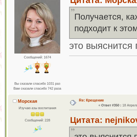
Цитата: Морская
Получается, к
подходит к это
это выяснится
Сообщений: 1674
Вы сказали спасибо 1031 раз
Вам сказали спасибо 742 раза
Re: Крещение
Морская
«
Ответ #350 :
18 Апреля
Изучаю азы воспитания
Цитата: nejniko
Сообщений: 228
это выяснится 