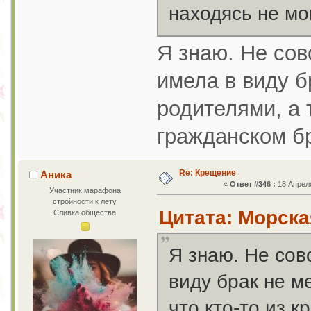
находясь не мо
Я знаю. Не сов
имела в виду 
родителями, а т
гражданском б
Re: Крещение
Аника
«
Ответ #346 :
18 Апреля
Участник марафона
стройности к лету
Цитата: Морская
Сливка общества
Я знаю. Не сов
виду брак не м
что кто-то из 