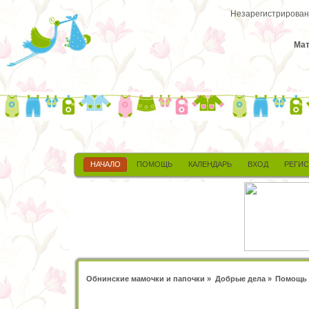
Незарегистрированн
Мат
НАЧАЛО
ПОМОЩЬ
КАЛЕНДАРЬ
ВХОД
РЕГИ
Обнинские мамочки и папочки
»
Добрые дела
»
Помощь 