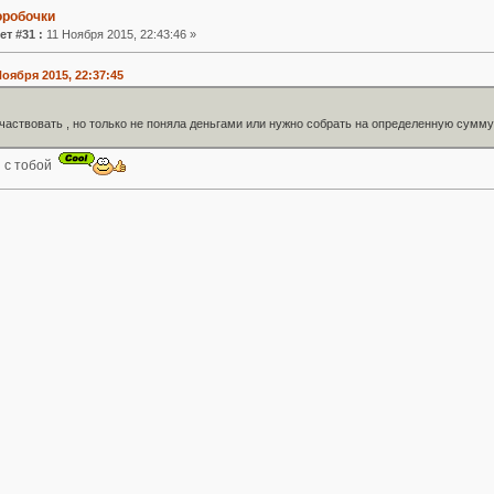
оробочки
ет #31 :
11 Ноября 2015, 22:43:46 »
Ноября 2015, 22:37:45
частвовать , но только не поняла деньгами или нужно собрать на определенную сумму
 с тобой