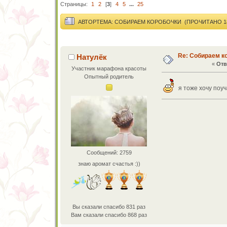
Страницы:
1
2
[
3
]
4
5
...
25
АВТОР
ТЕМА: СОБИРАЕМ КОРОБОЧКИ (ПРОЧИТАНО 18
Re: Собираем к
Натулёк
«
Отв
Участник марафона красоты
Опытный родитель
я тоже хочу поуч
Сообщений: 2759
знаю аромат счастья :))
Вы сказали спасибо 831 раз
Вам сказали спасибо 868 раз