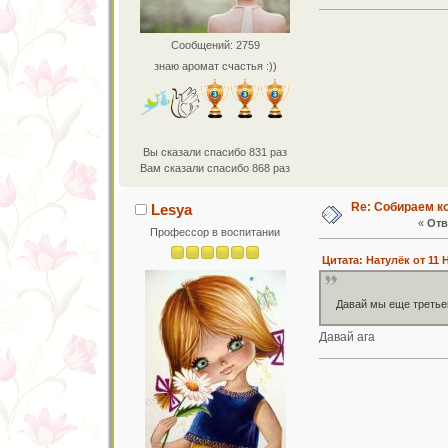
Сообщений: 2759
знаю аромат счастья :))
Вы сказали спасибо 831 раз
Вам сказали спасибо 868 раз
Re: Собираем к
Lesya
«
Отв
Профессор в воспитании
Цитата: Натулёк от 11 
Давай мы еще треть
Давай ага