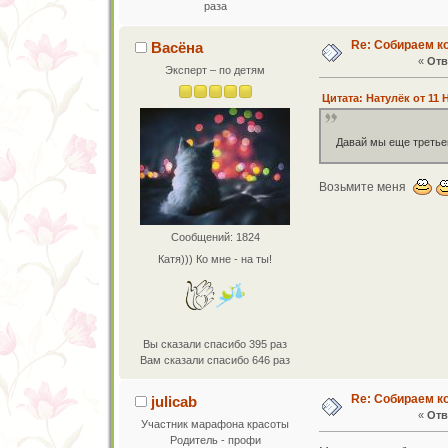
раза
Re: Собираем к
Васёна
«
Отв
Эксперт – по детям
Цитата: Натулёк от 11 
Давай мы еще треть
Возьмите меня
Сообщений: 1824
Катя))) Ко мне - на ты!
Вы сказали спасибо 395 раз
Вам сказали спасибо 646 раз
Re: Собираем к
julicab
«
Отв
Участник марафона красоты
Родитель - профи