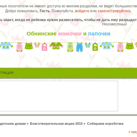
ые посетители не имеют доступа ко многим разделам, не видят большинство
Добро пожаловать,
Гость
. Пожалуйста,
войдите
или
зарегистрируйтесь
.
ь знает, когда ее ребенка нужно развеселить, чтобы не дать ему разрыдат
Неизвестный
Обнинские
мамочки
и
папочки
СТРАЦИЯ
детским домам
»
Благотворительная акция 2015
»
Собираем коробочки
« пр