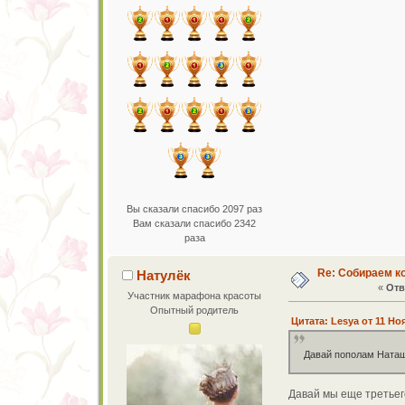
Вы сказали спасибо 2097 раз
Вам сказали спасибо 2342
раза
Re: Собираем к
Натулёк
«
Отв
Участник марафона красоты
Опытный родитель
Цитата: Lesya от 11 Но
Давай пополам Ната
Давай мы еще третье