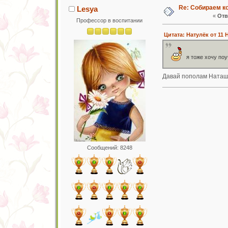
Re: Собираем к
Lesya
«
Отв
Профессор в воспитании
Цитата: Натулёк от 11 
я тоже хочу поу
Давай пополам Наташ
Сообщений: 8248