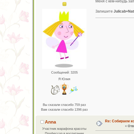
Меня с кем-нибудь за
Запишите
Julicab+Na
Сообщений: 3205
Я Юлия
Вы сказали спасибо 759 раз
Вам сказали спасибо 1396 раз
Re: Собираем к
Anna
«
Отв
Участник марафона красоты
Профессор в воспитании