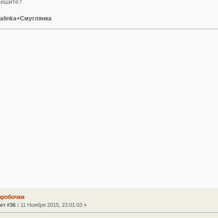
пишите?
talinka+Смуглянка
оробочки
ет #36 :
11 Ноября 2015, 23:01:03 »