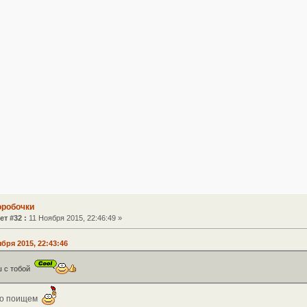
оробочки
ет #32 :
11 Ноября 2015, 22:46:49 »
ября 2015, 22:43:46
ш с тобой
го поищем