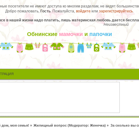
ые посетители не имеют доступа ко многим разделам, не видят большинство
Добро пожаловать,
Гость
. Пожалуйста,
войдите
или
зарегистрируйтесь
.
все в нашей жизни надо платить, лишь материнская любовь дается беспла
Неизвестный
Обнинские
мамочки
и
папочки
СТРАЦИЯ
 дом, моя семья!
»
Жилищный вопрос
(Модератор:
Женечка
) »
За сколько вы с