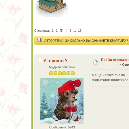
Страницы:
1
2
[
3
]
4
5
...
18
АВТОР
ТЕМА: ЗА СКОЛЬКО ВЫ СНИМАЕТЕ КВАРТИРУ? 
Re: За сколько 
У...просто У
«
Отве
Мудрый советник
а ещё насчёт съёма. Е
подъездам шансов бол
Сообщений: 5943