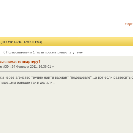
« пр
(ПРОЧИТАНО 129995 РАЗ)
0 Пользователей и 1 Гость просматривают эту тему.
вы снимаете квартиру?
т #30 :
24 Февраля 2011, 16:38:01 »
си через агенство трудно найти вариант "подешевле"....а вот если развесить
ьше...мы раньше так и делали...