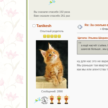
Вы сказали спасибо 192 раза
Вам сказали спасибо 261 раз
Re: За сколько 
Tanikesh
«
Отве
Опытный родитель
Цитата: Ульяна Шорина
а ещё насчёт съёма. 
шансов больше...мы р
ну для нас это не вар
Мы раньше так квартир
как мы или агентства 
Сообщений: 2890