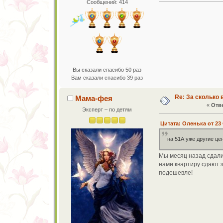
Сообщений: 414
Вы сказали спасибо 50 раз
Вам сказали спасибо 39 раз
Re: За сколько 
Мама-фея
«
Отве
Эксперт – по детям
Цитата: Оленька от 23 
на 51А уже другие це
Мы месяц назад сдали 
нами квартиру сдают з
подешевле!