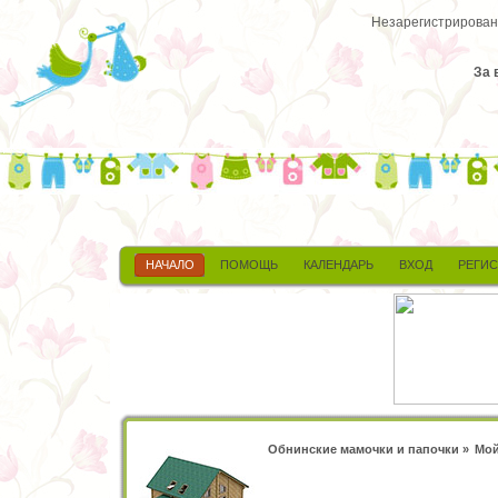
Незарегистрированн
За 
НАЧАЛО
ПОМОЩЬ
КАЛЕНДАРЬ
ВХОД
РЕГИ
Обнинские мамочки и папочки
»
Мой