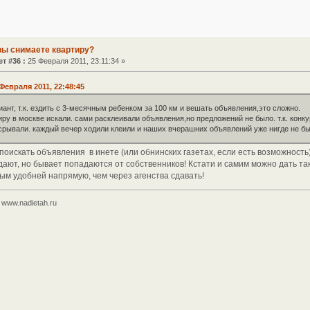
вы снимаете квартиру?
т #36 :
25 Февраля 2011, 23:11:34 »
 Февраля 2011, 22:48:45
риант, т.к. ездить с 3-месячным ребенком за 100 км и вешать объявления,это сложно.
ру в москве искали. сами расклеивали объявления,но предложений не было. т.к. конку
 срывали. каждый вечер ходили клеили и наших вчерашних объявлений уже нигде не бы
 поискать объявления в инете (или обнинских газетах, если есть возможность)
дают, но бывает попадаются от собственников! Кстати и самим можно дать та
ым удобней напрямую, чем через агенства сдавать!
www.nadietah.ru