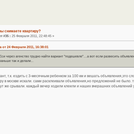
вы снимаете квартиру?
т #35 :
25 Февраля 2011, 22:48:45 »
 от 24 Февраля 2011, 16:38:01
Еси через агенство трудно найти вариант "подешевле"....а вот если развесить объявл
аньше так и делали...
иант, т.к. ездить с 3-месячным ребенком за 100 км и вешать объявления,это сл
у в москве искали. сами расклеивали объявления,но предложений не было. т.
тут же срывали. каждый вечер ходили клеили и наших вчерашних объявлений 