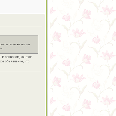
ренты такие же как мы
ло.
. В основном, конечно
кое объявление, что