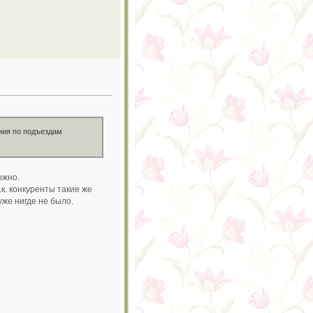
ения по подъездам
ожно.
к. конкуренты такие же
уже нигде не было.