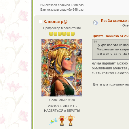
Вы сказали спасибо 1388 раз
Вам сказали спасибо 648 раз
Re: За сколько 
Клеопатр@
«
Отве
Профессор в воспитании
Цитата: Tanikesh от 25
ну для нас это не ва
Мы раньше так кварти
или агентства тут же
ну как вариант, можно
объявления агенства 
снять хотите! Некотор
Диеты для похудения на 
Сообщений: 9870
Всю жизнь ЛЮБИТЬ,
НАДЕЯТЬСЯ и ВЕРИТЬ!