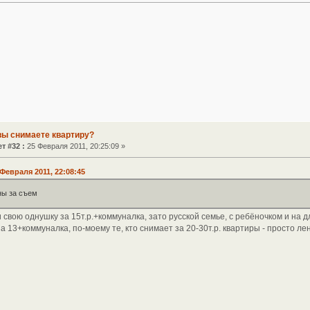
вы снимаете квартиру?
т #32 :
25 Февраля 2011, 20:25:09 »
Февраля 2011, 22:08:45
ны за съем
свою однушку за 15т.р.+коммуналка, зато русской семье, с ребёночком и на 
а 13+коммуналка, по-моему те, кто снимает за 20-30т.р. квартиры - просто л