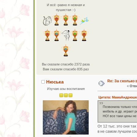
И всё -равно я нежная и
пушистая :-)
Вы сказали спасибо 2372 раза
Вам сказали спасибо 835 раз
Re: За сколько 
Нюська
«
Отве
Изучаю азы воспитания
Цитата: МамаАндрюшки 
Позвонила только что
мебель и др. играет р
НО! все таки цены не
От 12 тыс. это они та
в не самом лучшем сос