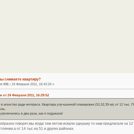
вы снимаете квартиру?
т #31 :
24 Февраля 2011, 16:43:26 »
от 24 Февраля 2011, 16:29:52
 в агенство ради интереса. Квартира улучшенной планировки (51,52,39 кв) от 12 тыс. 
оль..
 увеличились в два раза, как я подумала!
к образно говорят,мы когда тем летом искали однушку то нам предлагали за 12
тоянии,а от 14 тыс на 51 и других районах.