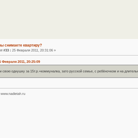
вы снимаете квартиру?
т #33 :
25 Февраля 2011, 20:31:06 »
 Февраля 2011, 20:25:09
 свою однушку за 15т.р.+коммуналка, зато русской семье, с ребёночком и на длитель
www.nadietah.ru