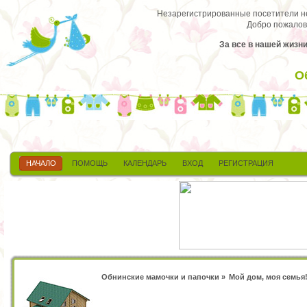
Незарегистрированные посетители не 
Добро пожалов
За все в нашей жизн
О
НАЧАЛО
ПОМОЩЬ
КАЛЕНДАРЬ
ВХОД
РЕГИСТРАЦИЯ
Обнинские мамочки и папочки
»
Мой дом, моя семья