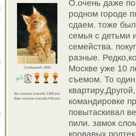
О.очень даже пон
родном городе п
сдаем. тоже был
семья с детьми 
семейства. поку
разные. Редко,к
Москве уже 10 л
Сообщений: 2890
съемом. То один
квартиру.Другой,
Вы сказали спасибо 1388 раз
Вам сказали спасибо 648 раз
командировке пр
повытаскивал ве
пили. замок слом
кровавых подтек