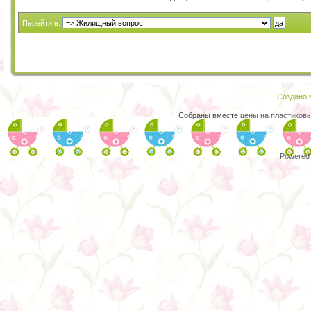
Перейти в:
Создано в
Собраны вместе
цены на пластиковы
Powered 