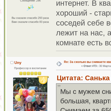
интернет. В кв
Сообщений: 296
хороший - стар
Вы сказали спасибо 293 раза
соседей себе во
Вам сказали спасибо 83 раза
лежит на нас, 
комнате есть в
Re: За сколько вы снимаете кв
Uny
«
Ответ #73 :
30 Марта 
Профессор в воспитании
Цитата: Санька 
Мы с мужем сн
большая, кварт
Снимаем за 650