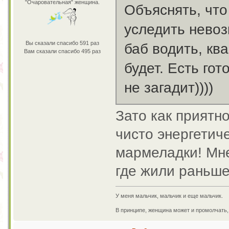
"Очаровательная" женщина.
Объяснять, что
уследить невоз
Вы сказали спасибо 591 раз
баб водить, кв
Вам сказали спасибо 495 раз
будет. Есть го
не загадит))))
Зато как приятно 
чисто энергетич
мармеладки! Мне
где жили раньш
У меня мальчик, мальчик и еще мальчик.
В принципе, женщина может и промолчать, 