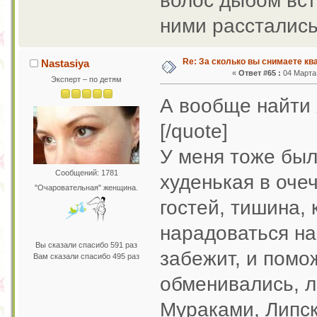
волос дыбом вст
ними расстались
Re: За сколько вы снимаете кв
Nastasiya
«
Ответ #65 :
04 Марта 
Эксперт – по детям
А вообще найти
[/quote]
У меня тоже был
Сообщений: 1781
худенькая в очеч
"Очаровательная" женщина.
гостей, тишина,
нарадоваться на 
Вы сказали спасибо 591 раз
забежит, и помо
Вам сказали спасибо 495 раз
обменивались, л
Мураками, Липске