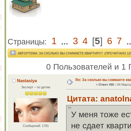
1
3
4
[
5
]
6
7
Страницы:
...
.
АВТОР
ТЕМА: ЗА СКОЛЬКО ВЫ СНИМАЕТЕ КВАРТИРУ? (ПРОЧИТАНО 129
0 Пользователей и 1 
Re: За сколько вы снимаете кв
Nastasiya
«
Ответ #60 :
04 Марта 
Эксперт – по детям
Цитата: anatoln
У меня тоже ес
не сдает кварт
Сообщений: 1781