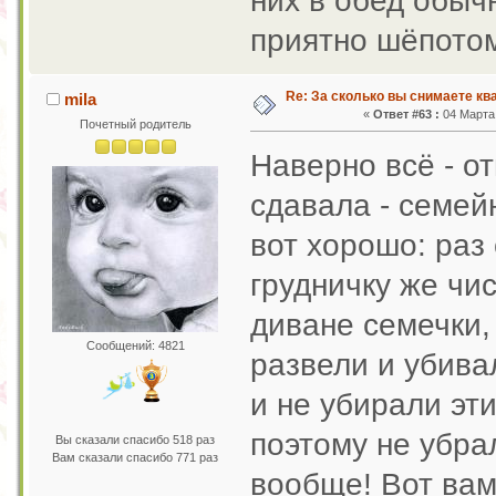
них в обед обычн
приятно шёпото
Re: За сколько вы снимаете кв
mila
«
Ответ #63 :
04 Марта 
Почетный родитель
Наверно всё - от
сдавала - семей
вот хорошо: раз 
грудничку же чи
диване семечки,
Сообщений: 4821
развели и убивал
и не убирали эт
поэтому не убра
Вы сказали спасибо 518 раз
Вам сказали спасибо 771 раз
вообще! Вот вам