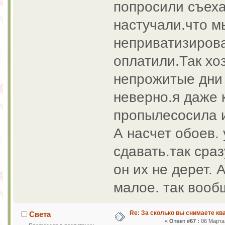
попросили съехат
настучали.что м
неприватизирова
оплатили.Так хо
непрожитые дни 
неверно.я даже 
пропылесосила и
А насчет обоев. 
сдавать.так сра
он их не дерет. 
малое. так воо
Re: За сколько вы снимаете кв
Света
«
Ответ #67 :
06 Марта 