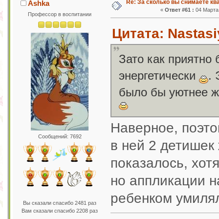
Re: За сколько вы снимаете кв
Ashka
«
Ответ #61 :
04 Марта 
Профессор в воспитании
Цитата: Nastasi
Зато как приятно б
энергетически
.
было бы уютнее ж
Наверное, поэто
Сообщений: 7692
в ней 2 детишек 
показалось, хот
но аппликации н
ребенком умиля
Вы сказали спасибо 2481 раз
Вам сказали спасибо 2208 раз