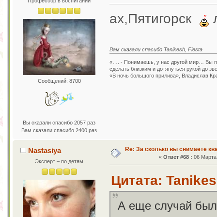
Профессор в воспитании
ах,Пятигорск
Вам сказали спасибо Tanikesh, Fiesta
«…. - Понимаешь, у нас другой мир… Вы пр
сделать близким и дотянуться рукой до зв
«В ночь большого прилива», Владислав Кр
Сообщений: 8700
Вы сказали спасибо 2057 раз
Вам сказали спасибо 2400 раз
Re: За сколько вы снимаете кв
Nastasiya
«
Ответ #68 :
06 Марта 
Эксперт – по детям
Цитата: Tanikes
А еще случай был