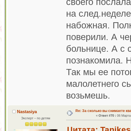
своего послала
на след.неделе
набожная. Пол
поверили. А че
больнице. А с 
познакомила. Н
Так мы ее пото
малолетнего сы
возьмешь.
Re: За сколько вы снимаете кв
Nastasiya
«
Ответ #70 :
06 Марта 
Эксперт – по детям
Цитата: Tanikes