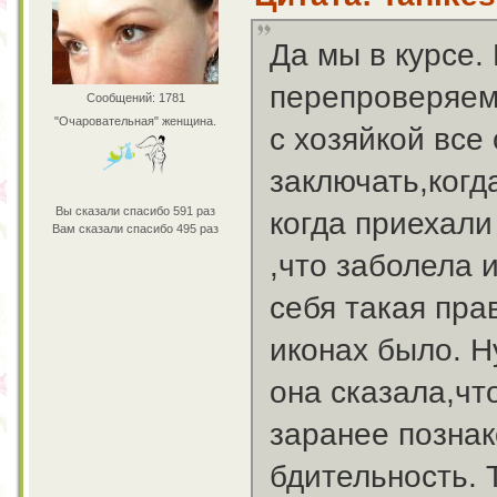
Да мы в курсе.
перепроверяем.
Сообщений: 1781
"Очаровательная" женщина.
с хозяйкой все
заключать,когд
Вы сказали спасибо 591 раз
когда приехали
Вам сказали спасибо 495 раз
,что заболела 
себя такая пра
иконах было. Н
она сказала,чт
заранее познак
бдительность. 