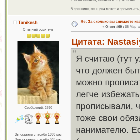
У меня мальчик, мальчик и еще мальчик.
В принципе, женщина может и промолчать, 
Re: За сколько вы снимаете кв
Tanikesh
«
Ответ #69 :
06 Марта 
Опытный родитель
Цитата: Nastasi
Я считаю (тут у
что должен быт
можно прописат
легче избежать
прописывали, ч
Сообщений: 2890
тоже свои обяз
нанимателю. Ес
Вы сказали спасибо 1388 раз
Вам сказали спасибо 648 раз