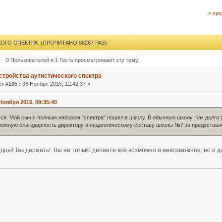
« пр
ОГО СПЕКТРА (ПРОЧИТАНО 88267 РАЗ)
0 Пользователей и 1 Гость просматривают эту тему.
стройства аутистического спектра
т #105 :
06 Ноября 2015, 12:42:37 »
Ноября 2015, 09:35:40
ся. Мой сын с полным набором "спектра" пошел в школу. В обычную школу. Как долго 
ромную благодарность директору и педагогическому составу школы №7 за предостав
одцы! Так держать! Вы не только делаете все возможно и невозможное, но и д