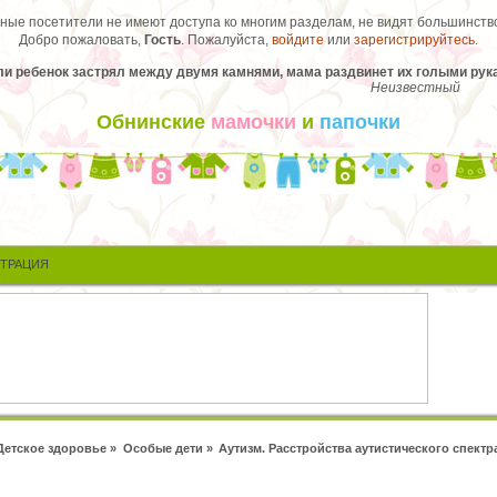
ые посетители не имеют доступа ко многим разделам, не видят большинство
Добро пожаловать,
Гость
. Пожалуйста,
войдите
или
зарегистрируйтесь
.
ли ребенок застрял между двумя камнями, мама раздвинет их голыми рук
Неизвестный
Обнинские
мамочки
и
папочки
СТРАЦИЯ
Детское здоровье
»
Особые дети
»
Аутизм. Расстройства аутистического спектр