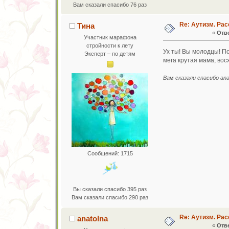
Вам сказали спасибо 76 раз
Re: Аутизм. Рас
Тина
«
Отве
Участник марафона
стройности к лету
Ух ты! Вы молодцы! По
Эксперт – по детям
мега крутая мама, во
Вам сказали спасибо ana
Сообщений: 1715
Вы сказали спасибо 395 раз
Вам сказали спасибо 290 раз
Re: Аутизм. Рас
anatolna
«
Отве