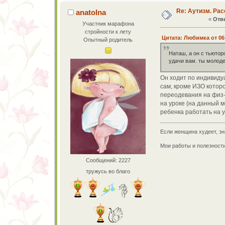
Re: Аутизм. Рас
anatolna
«
Отве
Участник марафона
стройности к лету
Цитата: Любимка от 06 
Опытный родитель
Наташ, а он с тьютор
удачи вам. ты молоде
Он ходит по индивидуа
сам, кроме ИЗО которо
переодевания на физ-
на уроке (на данный м
ребенка работать на у
Если женщина худеет, зн
Мои работы и полезност
Сообщений: 2227
тружусь во благо