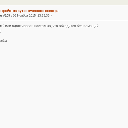
стройства аутистического спектра
т #109 :
06 Ноября 2015, 13:23:36 »
ом? или адаптирован настолько, что обходится без помощи?
!
tolna