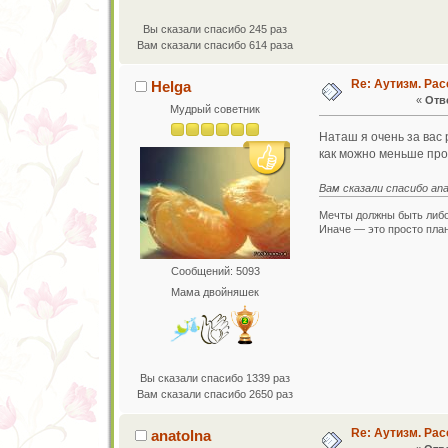
Вы сказали спасибо 245 раз
Вам сказали спасибо 614 раза
Re: Аутизм. Рас
Helga
«
Отве
Мудрый советник
Наташ я очень за вас 
как можно меньше про
Вам сказали спасибо ana
Мечты должны быть либо
Иначе — это просто план
Сообщений: 5093
Мама двойняшек
Вы сказали спасибо 1339 раз
Вам сказали спасибо 2650 раз
Re: Аутизм. Рас
anatolna