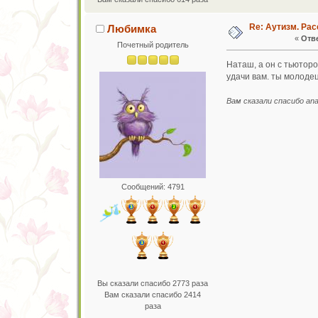
Re: Аутизм. Рас
Любимка
«
Отве
Почетный родитель
Наташ, а он с тьютор
удачи вам. ты молодец
Вам сказали спасибо ana
Сообщений: 4791
Вы сказали спасибо 2773 раза
Вам сказали спасибо 2414
раза