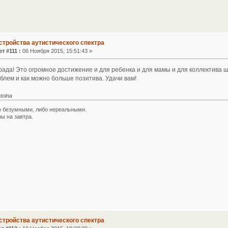
стройства аутистического спектра
т #111 :
06 Ноября 2015, 15:51:43 »
рада! Это огромное достижение и для ребенка и для мамы и для коллектива ш
блем и как можно больше позитива. Удачи вам!
tolna
 безумными, либо нереальными.
ы на завтра.
стройства аутистического спектра