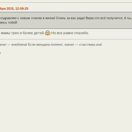
бря 2015, 12:59:25
оздравляю с новым этапом в жизни! Очень за вас рада! Верю,что всё получится. А ты,
аюсь тобой!
 мамы трех и более детей
Но все равно спасибо.
ачит — влюблена! Если женщина полнеет, значит — счастлива она!
и