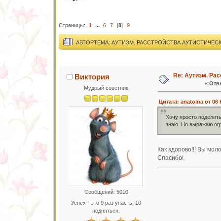
Страницы:
1
...
6
7
[
8
]
9
АВТОР
ТЕМА: АУТИЗМ. РАССТРОЙСТВА АУТИСТИЧЕСК
Re: Аутизм. Рас
Виктория
«
Отве
Мудрый советник
Цитата: anatolna от 06 
Хочу просто поделить
знаю. Но выражаю ог
Как здорово!!! Вы мол
Спасибо!
Сообщений: 5010
Успех - это 9 раз упасть, 10
подняться.