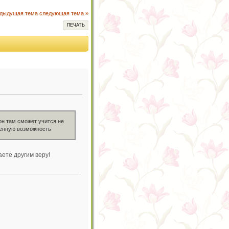
едыдущая тема
следующая тема »
ПЕЧАТЬ
он там сможет учится не
ленную возможность
аете другим веру!