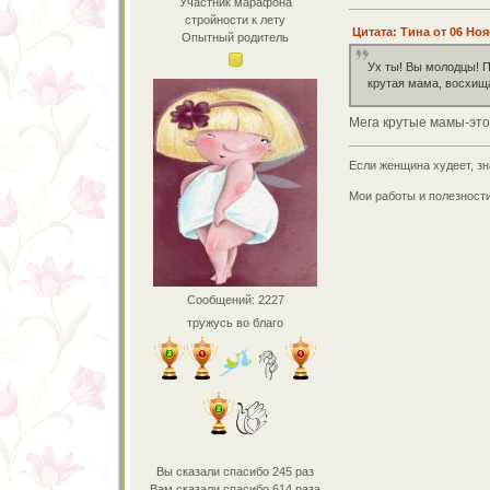
Участник марафона
стройности к лету
Цитата: Тина от 06 Ноя
Опытный родитель
Ух ты! Вы молодцы! П
крутая мама, восхищ
Мега крутые мамы-это
Если женщина худеет, зн
Мои работы и полезност
Сообщений: 2227
тружусь во благо
Вы сказали спасибо 245 раз
Вам сказали спасибо 614 раза