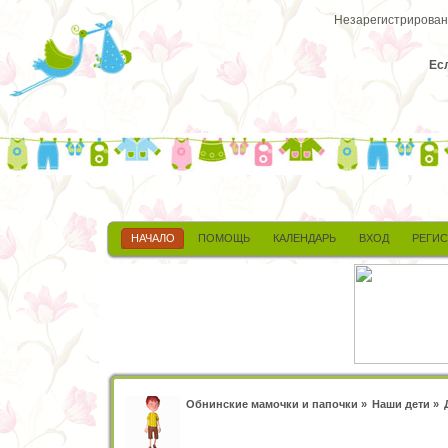
Незарегистрированн
Ес
НАЧАЛО
ПОМОЩЬ
КАЛЕНДАРЬ
ВХОД
РЕГИ
Обнинские мамочки и папочки
»
Наши дети
»