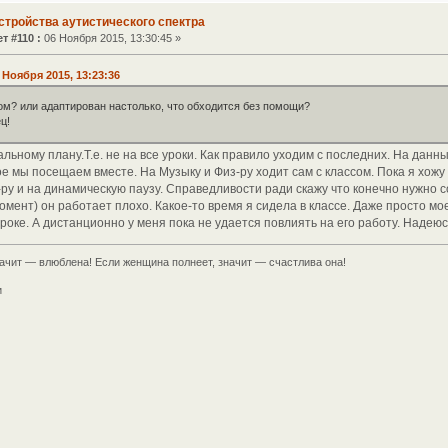
стройства аутистического спектра
т #110 :
06 Ноября 2015, 13:30:45 »
Ноября 2015, 13:23:36
ом? или адаптирован настолько, что обходится без помощи?
ц!
льному плану.Т.е. не на все уроки. Как правило уходим с последних. На данн
е мы посещаем вместе. На Музыку и Физ-ру ходит сам с классом. Пока я хожу
ру и на динамическую паузу. Справедливости ради скажу что конечно нужно 
омент) он работает плохо. Какое-то время я сидела в классе. Даже просто мо
роке. А дистанционно у меня пока не удается повлиять на его работу. Надеюс
ачит — влюблена! Если женщина полнеет, значит — счастлива она!
и