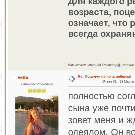
Для каждого ре
возраста, поц
означает, что 
всегда охраня
Вам сказали спасибо Клеопатр@, Наталья 
Re: Поцелуй на ночь ребёнка!
Vetta
«
Ответ #1 :
12 Марта 2
Умничаю потихоньку
полностью согл
сына уже почти
зовет меня и ж
одеялом. Он в