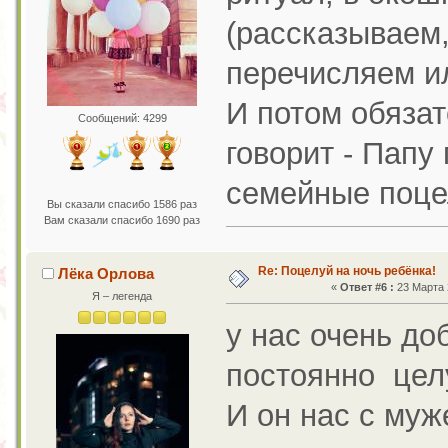
(рассказываем,
перечисляем ил
И потом обязат
Сообщений: 4299
говорит - Папу 
семейные поце
Вы сказали спасибо 1586 раз
Вам сказали спасибо 1690 раз
Re: Поцелуй на ночь ребёнка!
Лёка Орлова
«
Ответ #6 :
23 Марта 2
Я – легенда
у нас очень до
постоянно целу
И он нас с муж