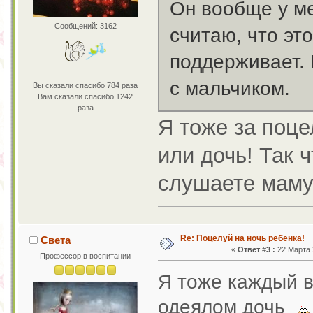
Он вообще у ме
Сообщений: 3162
считаю, что эт
поддерживает. 
с мальчиком.
Вы сказали спасибо 784 раза
Вам сказали спасибо 1242
раза
Я тоже за поце
или дочь! Так 
слушаете маму
Re: Поцелуй на ночь ребёнка!
Света
«
Ответ #3 :
22 Марта 2
Профессор в воспитании
Я тоже каждый 
одеялом дочь