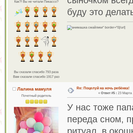
сыночком всегд
Как?! Вы не читали Пикассо?
буду это делать
[/url]
Вы сказали спасибо 793 раза
Вам сказали спасибо 1917 раз
Re: Поцелуй на ночь ребёнка!
Лалина мамуля
«
Ответ #5 :
23 Марта 2
Почетный родитель
У нас тоже пап
переда сном, п
ритуал, в око