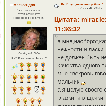
Re: Поцелуй на ночь ребёнка!
Александра
«
Ответ #8 :
23 Марта 2
Участник марафона
стройности к лету
Цитата: miracle
Профессор в воспитании
11:36:32
а мне,наоборот,к
нежности и ласки.
Сообщений: 9064
не должен быть н
Как?! Вы не читали Пикассо?
качества одного п
мне свекровь гово
мальчик
а я целую своего с
глазки, и в щечки
и всех моих под