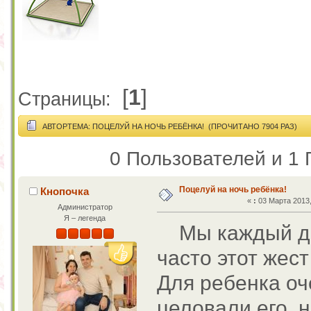
[
1
]
Страницы:
АВТОР
ТЕМА: ПОЦЕЛУЙ НА НОЧЬ РЕБЁНКА! (ПРОЧИТАНО 7904 РАЗ)
0 Пользователей и 1 
Поцелуй на ночь ребёнка!
Кнопочка
«
:
03 Марта 2013,
Администратор
Я – легенда
Мы каждый ден
часто этот жес
Для ребенка оч
целовали его, 