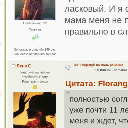
ласковый. И я 
мама меня не п
Сообщений: 522
правильно в сл
Татьяна
Вы сказали спасибо 149 раз
Вам сказали спасибо 169 раз
Re: Поцелуй на ночь ребёнка!
Лена С
«
Ответ #2 :
22 Марта 2
Участник марафона
стройности к лету
Цитата: Florang
Родитель - профи
полностью согл
уже почти 11 ле
меня и ждет, ч