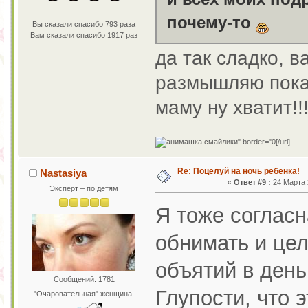
почему-то
Вы сказали спасибо 793 раза
Вам сказали спасибо 1917 раз
да так сладко, 
размышляю пока 
маму ну хватит!!
[/url]
Re: Поцелуй на ночь ребёнка!
Nastasiya
«
Ответ #9 :
24 Марта 2
Эксперт – по детям
Я тоже согласн
обнимать и цело
объятий в день 
Сообщений: 1781
Глупости, что 
"Очаровательная" женщина.