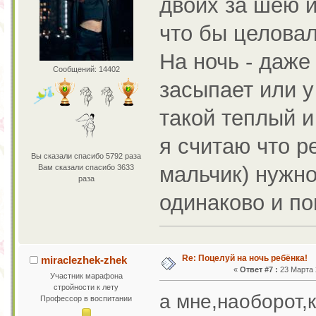
двоих за шею и
что бы целовал
На ночь - даже
Сообщений: 14402
засыпает или 
такой теплый и
я считаю что р
Вы сказали спасибо 5792 раза
мальчик) нужн
Вам сказали спасибо 3633
раза
одинаково и по
Re: Поцелуй на ночь ребёнка!
miraclezhek-zhek
«
Ответ #7 :
23 Марта 2
Участник марафона
стройности к лету
а мне,наоборот,
Профессор в воспитании