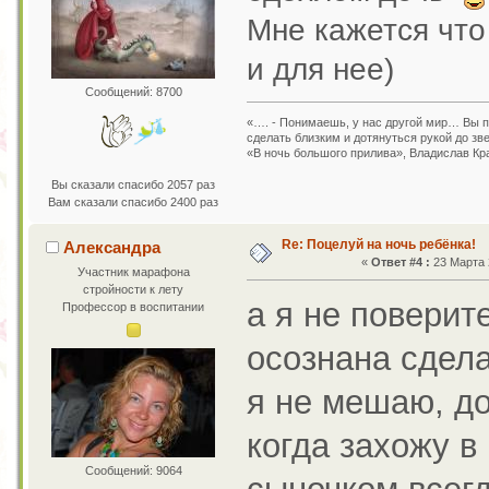
Мне кажется что
и для нее)
Сообщений: 8700
«…. - Понимаешь, у нас другой мир… Вы пр
сделать близким и дотянуться рукой до зв
«В ночь большого прилива», Владислав Кр
Вы сказали спасибо 2057 раз
Вам сказали спасибо 2400 раз
Re: Поцелуй на ночь ребёнка!
Александра
«
Ответ #4 :
23 Марта 2
Участник марафона
стройности к лету
а я не поверит
Профессор в воспитании
осознана сдела
я не мешаю, д
когда захожу в
Сообщений: 9064