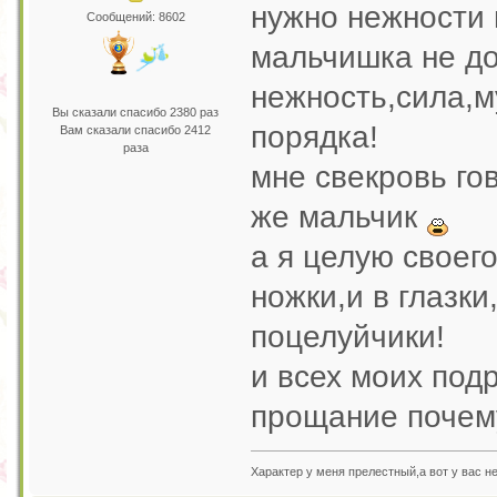
нужно нежности 
Сообщений: 8602
мальчишка не д
нежность,сила,м
Вы сказали спасибо 2380 раз
порядка!
Вам сказали спасибо 2412
раза
мне свекровь гов
же мальчик
а я целую своего
ножки,и в глазки
поцелуйчики!
и всех моих под
прощание почем
Характер у меня прелестный,а вот у вас н