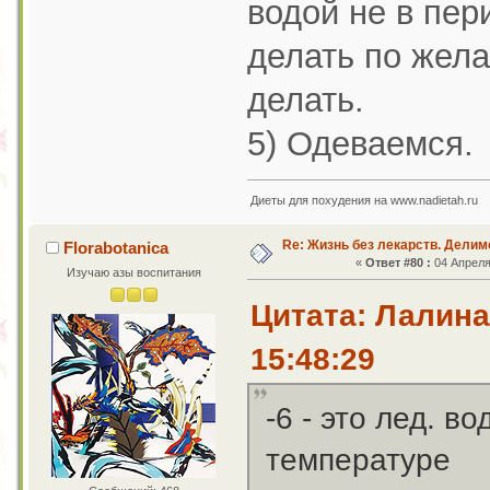
водой не в пер
делать по жела
делать.
5) Одеваемся.
Диеты для похудения на www.nadietah.ru
Re: Жизнь без лекарств. Дели
Florabotanica
«
Ответ #80 :
04 Апреля 
Изучаю азы воспитания
Цитата: Лалина
15:48:29
-6 - это лед. 
температуре