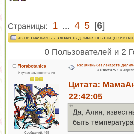
1
4
5
[
6
]
Страницы:
...
АВТОР
ТЕМА: ЖИЗНЬ БЕЗ ЛЕКАРСТВ. ДЕЛИМСЯ ОПЫТОМ (ПРОЧИТАНО 
0 Пользователей и 2 Г
Re: Жизнь без лекарств. Дели
Florabotanica
«
Ответ #75 :
04 Апреля 
Изучаю азы воспитания
Цитата: МамаА
22:42:05
Да, Алин, извест
быть температура
Сообщений: 468