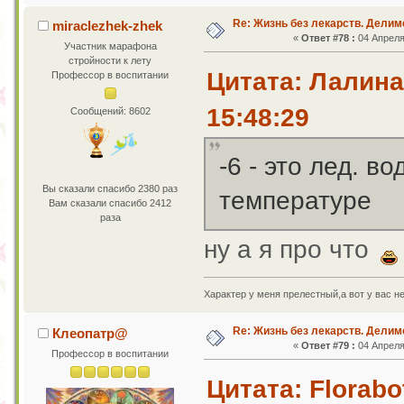
Re: Жизнь без лекарств. Дели
miraclezhek-zhek
«
Ответ #78 :
04 Апреля 
Участник марафона
стройности к лету
Цитата: Лалина
Профессор в воспитании
15:48:29
Сообщений: 8602
-6 - это лед. 
Вы сказали спасибо 2380 раз
температуре
Вам сказали спасибо 2412
раза
ну а я про что
Характер у меня прелестный,а вот у вас н
Re: Жизнь без лекарств. Дели
Клеопатр@
«
Ответ #79 :
04 Апреля 
Профессор в воспитании
Цитата: Florabo