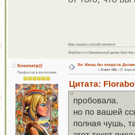
Вам сказали спасибо wanderer
SkipStore.ru Официальный дилер Skip Hop 
Re: Жизнь без лекарств. Дели
Клеопатр@
«
Ответ #85 :
07 Апреля 
Профессор в воспитании
Цитата: Florabo
пробовала.
но по вашей сс
полная чушь, т
этот текст пис