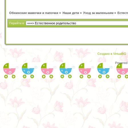
Обнинские мамочки и папочки
»
Наши дети
»
Уход за маленьким
»
Естес
Перейти в:
Создано в VirtualBG
Powered 