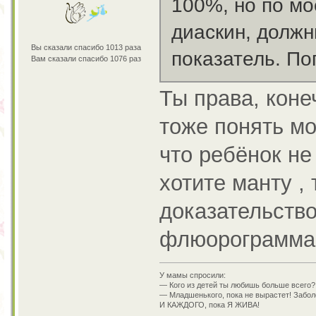
100%, но по мо
диаскин, должн
Вы сказали спасибо 1013 раза
показатель. По
Вам сказали спасибо 1076 раз
Ты права, коне
тоже понять м
что ребёнок не
хотите манту ,
доказательство
флюорограмма 
У мамы спросили:
— Кого из детей ты любишь больше всего?
— Младшенького, пока не вырастет! Заболе
И КАЖДОГО, пока Я ЖИВА!