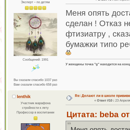
Эксперт – по детям
Меня опять дост
сделан ! Отказ н
фтизиатру , ска
бумажки типо ре
Сообщений: 1991
У женщины точка "g" находится на конц
Вы сказали спасибо 1037 раз
Вам сказали спасибо 658 раз
Re: Делают ли в школе привив
lenthik
«
Ответ #10 :
23 Апреля 
Участник марафона
стройности к лету
Цитата: beba от
Профессор в воспитании
Меня опять доста