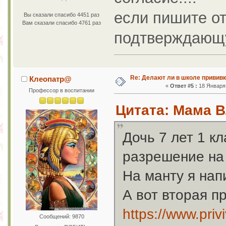
если пишите от
Вы сказали спасибо 4451 раз
Вам сказали спасибо 4761 раз
подтверждающу
Re: Делают ли в школе привив
Клеопатр@
«
Ответ #5 :
18 Января 
Профессор в воспитании
Цитата: Мама В
Дочь 7 лет 1 к
разрешение на
На манту я нап
А вот вторая п
https://www.privi
Сообщений: 9870