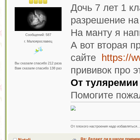
Дочь 7 лет 1 к
разрешение на
На манту я нап
Сообщений: 587
г. Малоярославец
А вот вторая п
сайте
https://w
Вы сказали спасибо 212 раза
прививок про эт
Вам сказали спасибо 138 раз
От туляремии
Помогите пожал
От плохого настроения надо избавляться..
Re: Делают ли в школе привив
Natali