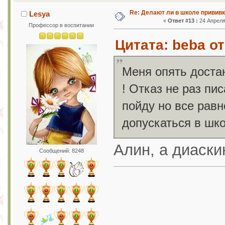
Re: Делают ли в школе привив
Lesya
«
Ответ #13 :
24 Апреля 
Профессор в воспитании
Цитата: beba от
Меня опять доста
! Отказ не раз пи
пойду но все рав
допускаться в шк
Алин, а диаски
Сообщений: 8248