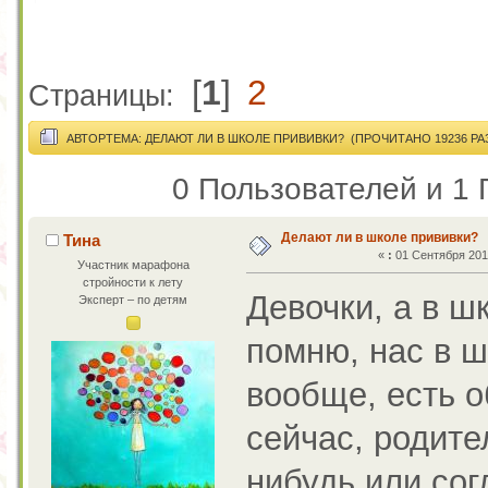
[
1
]
2
Страницы:
АВТОР
ТЕМА: ДЕЛАЮТ ЛИ В ШКОЛЕ ПРИВИВКИ? (ПРОЧИТАНО 19236 РА
0 Пользователей и 1 
Делают ли в школе прививки?
Тина
«
:
01 Сентября 2015
Участник марафона
стройности к лету
Девочки, а в ш
Эксперт – по детям
помню, нас в ш
вообще, есть о
сейчас, родите
нибудь или сог