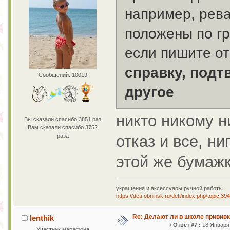
например, рева
положены по гр
если пишите от
справку, под
Сообщений: 10019
другое
никто никому н
Вы сказали спасибо 3851 раз
Вам сказали спасибо 3752
раза
отказ и все, ни
этой же бумажк
украшения и аксессуары ручной работы
https://deti-obninsk.ru/deti/index.php/topic,39
Re: Делают ли в школе привив
lenthik
«
Ответ #7 :
18 Января 
Участник марафона