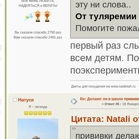
Всю жизнь ЛЮБИТЬ,
эту ни слова..
НАДЕЯТЬСЯ и ВЕРИТЬ!
От туляремии
Помогите пожал
Вы сказали спасибо 2790 раз
Вам сказали спасибо 2491 раз
первый раз сл
всем детям. П
поэксперимент
Диеты для похудения на www.nadietah.ru
Re: Делают ли в школе привив
Натуся
«
Ответ #6 :
18 Января 
Я – легенда
Цитата: Natali 
прививки делают