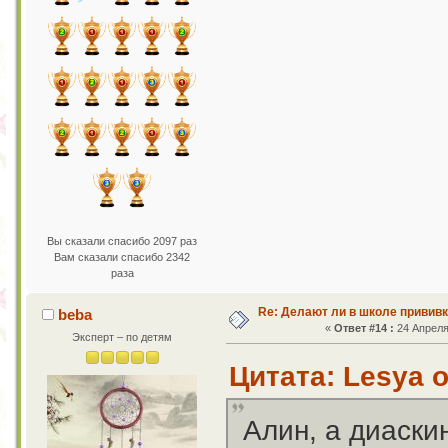
Вы сказали спасибо 2097 раз
Вам сказали спасибо 2342
раза
Re: Делают ли в школе привив
beba
«
Ответ #14 :
24 Апреля 
Эксперт – по детям
Цитата: Lesya о
Алин, а диаски