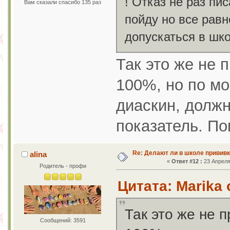
! Отказ не раз пи
Вам сказали спасибо 135 раз
пойду но все рав
допускаться в шк
Так это же не 
100%, но по мо
диаскин, должн
показатель. По
Re: Делают ли в школе привив
alina
«
Ответ #12 :
23 Апреля 
Родитель - профи
Цитата: Marika 
Так это же не 
Сообщений: 3591