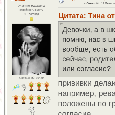
«
Ответ #4 :
17 Января 
Участник марафона
стройности к лету
Цитата: Тина от
Я – легенда
Девочки, а в ш
помню, нас в ш
вообще, есть о
сейчас, родите
или согласие?
Сообщений: 19439
прививки делаю
например, рева
положены по г
согласие....