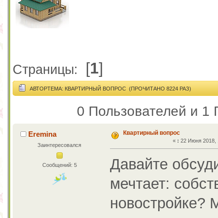
[
1
]
Страницы:
АВТОР
ТЕМА: КВАРТИРНЫЙ ВОПРОС (ПРОЧИТАНО 8224 РАЗ)
0 Пользователей и 1 
Квартирный вопрос
Eremina
«
:
22 Июня 2018, 
Заинтересовался
Давайте обсуди
Сообщений: 5
мечтает: собст
новостройке? М