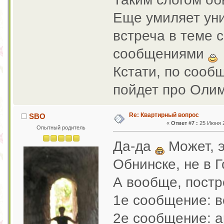
Еще умиляет уни
встреча в теме с
сообщениями
Кстати, по сооб
пойдет про Оли
Re: Квартирный вопрос
SBO
«
Ответ #7 :
25 Июня 2
Опытный родитель
Да-да
Может, э
Обнинске, не в 
А вообще, пост
1е сообщение: в
2е сообщение: а