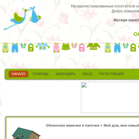
Незарегистрированные посетители не 
Добро пожалов
Матери знают 
О
НАЧАЛО
ПОМОЩЬ
КАЛЕНДАРЬ
ВХОД
РЕГИСТРАЦИЯ
Обнинские мамочки и папочки
»
Мой дом, моя семья