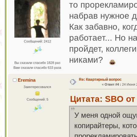
то прорекламиро
набрав нужное 
Как забавно, ког
работает... Но 
Сообщений: 2412
пройдет, коллеги
никами?
Вы сказали спасибо 1828 раз
Вам сказали спасибо 633 раза
Re: Квартирный вопрос
Eremina
«
Ответ #4 :
24 Июня 2
Заинтересовался
Цитата: SBO от 
Сообщений: 5
У меня одной ощу
копирайтеры, кото
прорекламировать 