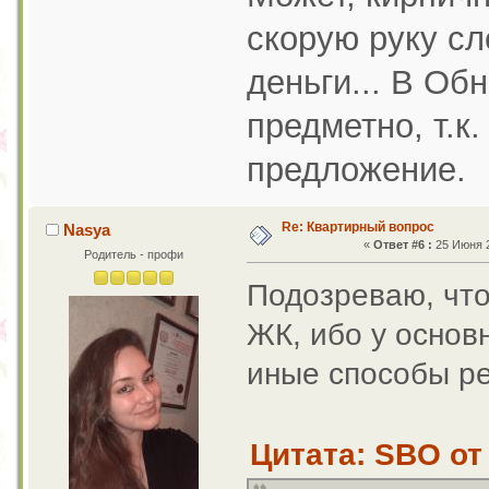
скорую руку сл
деньги... В Об
предметно, т.к
предложение.
Re: Квартирный вопрос
Nasya
«
Ответ #6 :
25 Июня 2
Родитель - профи
Подозреваю, что
ЖК, ибо у основ
иные способы р
Цитата: SBO от 