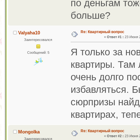
по деньгам тож
больше?
Re: Квартирный вопрос
Valyaha10
«
Ответ #1 :
23 Июня 2
Заинтересовался
Я только за но
Сообщений: 5
квартиры. Там 
очень долго по
избавляться. 
сюрпризы найд
квартирах, теп
Re: Квартирный вопрос
Mongolka
«
Ответ #2 :
23 Июня 2
Заинтересовался