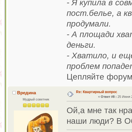
- Я купила в со
пост.белье, а к
продумали.
- А площади хва
деньги.
- Хватило, и ещ
проблем попаде
Цепляйте форум
Re: Квартирный вопрос
Вредина
«
Ответ #8 :
25 Июня 2
Мудрый советник
Ой,а мне так нра
наши люди? В О