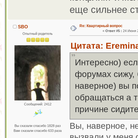
еще сильнее с
Re: Квартирный вопрос
SBO
«
Ответ #5 :
24 Июня 2
Опытный родитель
Цитата: Eremina
Интересно) есл
форумах сижу,
наверное) вы п
обращаться а т
Сообщений: 2412
причине сидите
Вы, наверное, не
Вы сказали спасибо 1828 раз
Вам сказали спасибо 633 раза
вызвали у меня