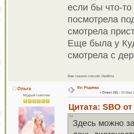
если бы что-то
посмотрела по
смотрела прис
Еще была у Ку
смотрела с дер
Вам сказали спасибо Vladilena
Re: Родинка
Ольга
«
Ответ #91 :
20 Мая 2
Мудрый советник
Цитата: SBO от 
Здесь можно за