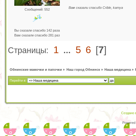
Вам сказали спасибо Crible, kaтya
Сообщений: 552
Вы сказали спасибо 142 раза
Вам сказали спасибо 281 раз
1
5
6
[
7
]
Страницы:
...
Обнинские мамочки и папочки
»
Наш город Обнинск
»
Наша медицина
»
Перейти в:
Создано в
Powered 