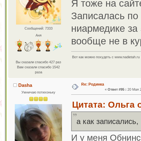
Я тоже на сайт
Записалась по 
ниармедике за 
Сообщений: 7333
Аня
вообще не в ку
Вот как можно похудеть с www.nadietah.ru 
Вы сказали спасибо 427 раз
Вам сказали спасибо 1542
раза
Re: Родинка
Dasha
«
Ответ #95 :
20 Мая 2
Умничаю потихоньку
Цитата: Ольга о
а как записались
И у меня Обнинс