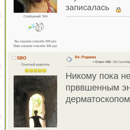
записалась
Сообщений: 504
Вы сказали спасибо 300 раз
Вам сказали спасибо 306 раз
Re: Родинка
SBO
«
Ответ #96 :
06 Сентября
Опытный родитель
Никому пока не
прввшенным эн
дерматоскопом