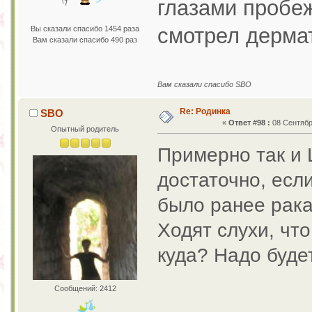
глазами пробе
смотрел дерма
Вы сказали спасибо 1454 раза
Вам сказали спасибо 490 раз
Вам сказали спасибо SBO
Re: Родинка
SBO
«
Ответ #98 :
08 Сентября
Опытный родитель
Примерно так и 
достаточно, есл
было ранее рака к
Ходят слухи, чт
куда? Надо будет
Сообщений: 2412