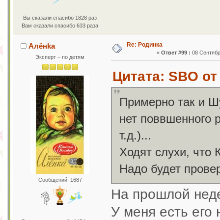
Вы сказали спасибо 1828 раз
Вам сказали спасибо 633 раза
Re: Родинка
Алёнkа
«
Ответ #99 :
08 Сентября
Эксперт – по детям
Цитата: SBO от 
Примерно так и Шу
нет поввшенного р
т.д.)...
Ходят слухи, что
Надо будет провер
Сообщений: 1687
На прошлой неде
У меня есть его