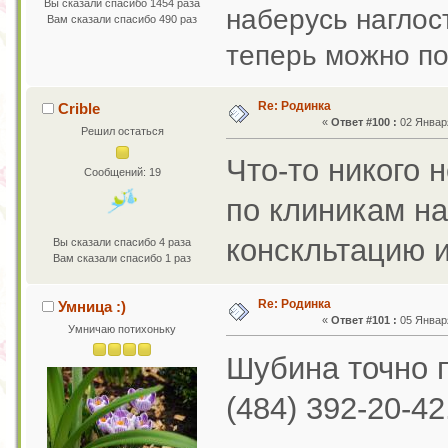
Вы сказали спасибо 1454 раза
наберусь наглос
Вам сказали спасибо 490 раз
теперь можно по
Re: Родинка
Crible
«
Ответ #100 :
02 Января
Решил остаться
Что-то никого 
Сообщений: 19
по клиникам най
конскльтацию и
Вы сказали спасибо 4 раза
Вам сказали спасибо 1 раз
Re: Родинка
Умница :)
«
Ответ #101 :
05 Января
Умничаю потихоньку
Шубина точно п
(484) 392-20-42