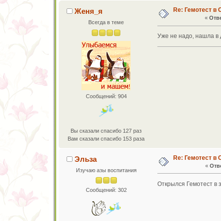
Re: Гемотест в 
Женя_я
«
Отве
Всегда в теме
Уже не надо, нашла в 
Сообщений: 904
Вы сказали спасибо 127 раз
Вам сказали спасибо 153 раза
Re: Гемотест в 
Эльза
«
Отве
Изучаю азы воспитания
Открылся Гемотест в 
Сообщений: 302