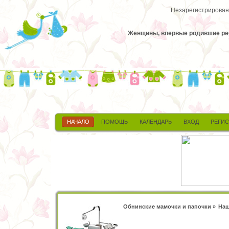
Незарегистрированн
Женщины, впервые родившие ребе
НАЧАЛО
ПОМОЩЬ
КАЛЕНДАРЬ
ВХОД
РЕГИ
Обнинские мамочки и папочки
»
Наш