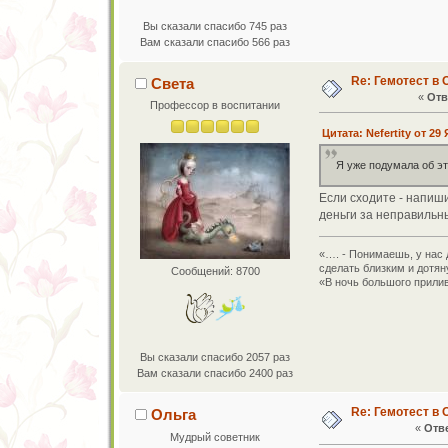
Вы сказали спасибо 745 раз
Вам сказали спасибо 566 раз
Re: Гемотест в 
Света
«
Отв
Профессор в воспитании
Цитата: Nefertity от 29
Я уже подумала об эт
Если сходите - напиши
деньги за неправильн
«…. - Понимаешь, у нас 
сделать близким и дотян
Сообщений: 8700
«В ночь большого прилив
Вы сказали спасибо 2057 раз
Вам сказали спасибо 2400 раз
Re: Гемотест в 
Ольга
«
Отве
Мудрый советник