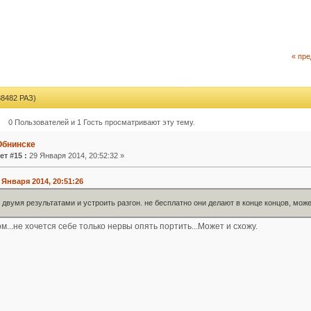
« пр
482 РАЗ)
0 Пользователей и 1 Гость просматривают эту тему.
Обнинске
ет #15 :
29 Января 2014, 20:52:32 »
 Января 2014, 20:51:26
 двумя результатами и устроить разгон. не бесплатно они делают в конце концов, може
м...не хочется себе только нервы опять портить...Может и схожу.