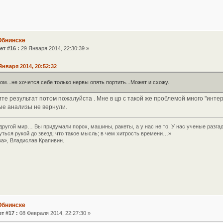
Обнинске
ет #16 :
29 Января 2014, 22:30:39 »
 Января 2014, 20:52:32
ом...не хочется себе только нервы опять портить...Может и схожу.
те результат потом пожалуйста . Мне в цр с такой же проблемой много "инте
ые анализы не вернули.
другой мир… Вы придумали порох, машины, ракеты, а у нас не то. У нас ученые разга
уться рукой до звезд; что такое мысль; в чем хитрость времени…»
а», Владислав Крапивин.
Обнинске
т #17 :
08 Февраля 2014, 22:27:30 »