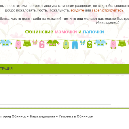
ые посетители не имеют доступа ко многим разделам, не видят большинство
Добро пожаловать,
Гость
. Пожалуйста,
войдите
или
зарегистрируйтесь
.
нка, часто ловят себя на мысли б том, что они желают как можно быстр
Неизвестный
Обнинские
мамочки
и
папочки
СТРАЦИЯ
 город Обнинск
»
Наша медицина
»
Гемотест в Обнинске