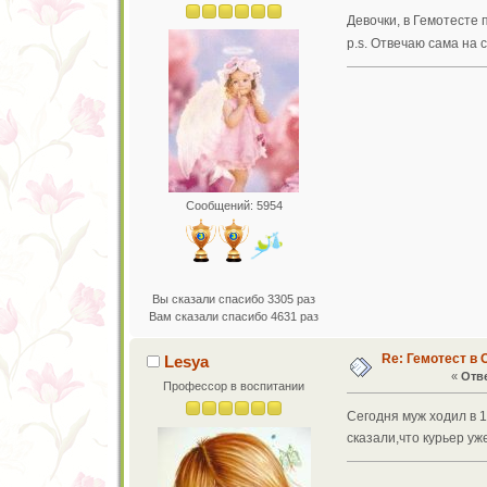
Девочки, в Гемотесте
p.s. Отвечаю сама на 
Сообщений: 5954
Вы сказали спасибо 3305 раз
Вам сказали спасибо 4631 раз
Re: Гемотест в 
Lesya
«
Отве
Профессор в воспитании
Сегодня муж ходил в 1
сказали,что курьер уж