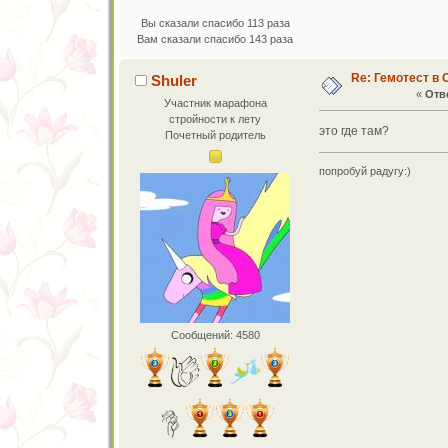
Вы сказали спасибо 113 раза
Вам сказали спасибо 143 раза
Re: Гемотест в 
Shuler
«
Отве
Участник марафона
стройности к лету
это где там?
Почетный родитель
попробуй радугу:)
Сообщений: 4580