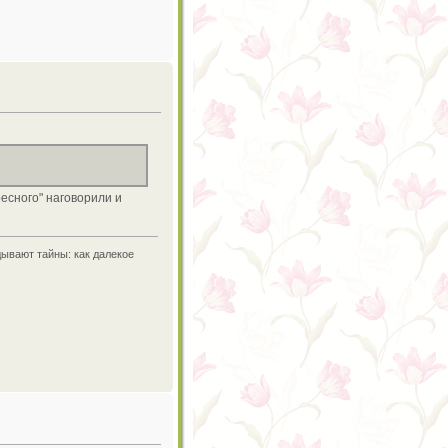
ресного" наговорили и
дывают тайны: как далекое