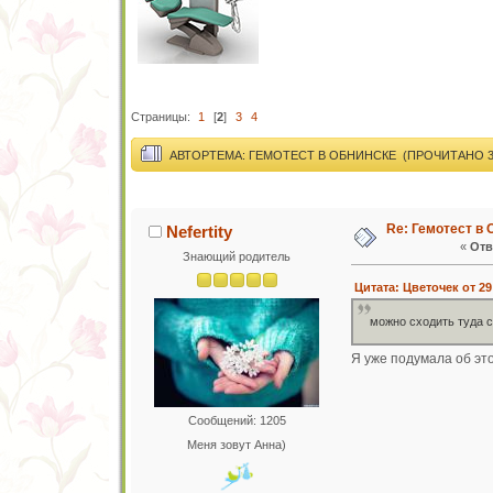
Страницы:
1
[
2
]
3
4
АВТОР
ТЕМА: ГЕМОТЕСТ В ОБНИНСКЕ (ПРОЧИТАНО 38
Re: Гемотест в 
Nefertity
«
Отв
Знающий родитель
Цитата: Цветочек от 29
можно сходить туда с
Я уже подумала об это
Сообщений: 1205
Меня зовут Анна)