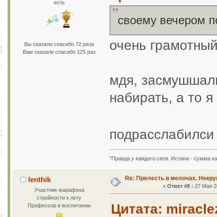
есть
своему вечером п
очень грамотны
Вы сказали спасибо 72 раза
Вам сказали спасибо 125 раз
мдя, засмушшали
набирать, а то я
подрасслабилс
"Правда у каждого своя. Истина - сумма к
Re: Прелесть в мелочах. Некр
lenthik
«
Ответ #8 :
27 Мая 20
Участник марафона
стройности к лету
Цитата: miracle
Профессор в воспитании