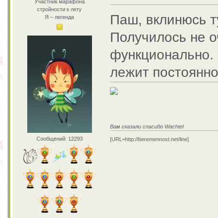
Участник марафона
стройности к лету
Паш, вклинюсь т
Я – легенда
Получилось не о
функционально. 
лежит постоянн
Вам сказали спасибо Wachtel
Сообщений: 12293
[URL=http://beremennost.net/line]