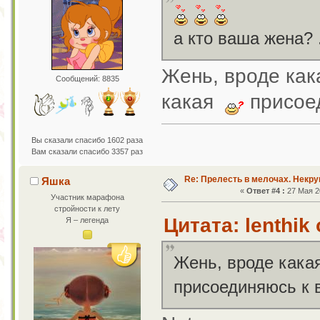
а кто ваша жена? .
Жень, вроде как
Сообщений: 8835
какая
присое
Вы сказали спасибо 1602 раза
Вам сказали спасибо 3357 раз
Re: Прелесть в мелочах. Некр
Яшка
«
Ответ #4 :
27 Мая 20
Участник марафона
стройности к лету
Цитата: lenthik
Я – легенда
Жень, вроде какая
присоединяюсь к 