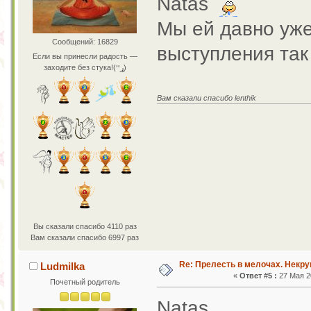
Natas
Мы ей давно уже
Сообщений: 16829
выступления та
Если вы принесли радость —
заходите без стука!(ړײ)
Вам сказали спасибо lenthik
Вы сказали спасибо 4110 раз
Вам сказали спасибо 6997 раз
Re: Прелесть в мелочах. Некр
Ludmilka
«
Ответ #5 :
27 Мая 20
Почетный родитель
Natas