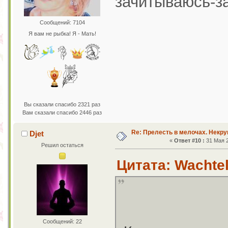
зачитываюсь-з
Сообщений: 7104
Я вам не рыбка! Я - Мать!
Вы сказали спасибо 2321 раз
Вам сказали спасибо 2446 раз
Re: Прелесть в мелочах. Некр
Djet
«
Ответ #10 :
31 Мая 2
Решил остаться
Цитата: Wachtel
Сообщений: 22