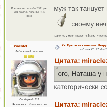
муж так танцует
Вы сказали спасибо 2380 раз
Вам сказали спасибо 2412
раза
своему веч
Характер у меня прелестный,а вот у вас н
Re: Прелесть в мелочах. Некр
Wachtel
«
Ответ #7 :
27 Мая 20
Любопытный родитель
Цитата: miracle
ого, Наташа у 
категорически 
Сообщений: 115
Цитата: miracle
На аве не я... Хотя сходство