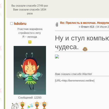
Вы сказали спасибо 2749 раз
Вам сказали спасибо 1834
раза
Re: Прелесть в мелочах. Некруп
kdobru
«
Ответ #13 :
04 Июля 20
Участник марафона
стройности к лету
Ну и стул комп
Я – легенда
чудеса.
Вам сказали спасибо Wachtel
[URL=http://beremennost.net/line]
Сообщений: 12293