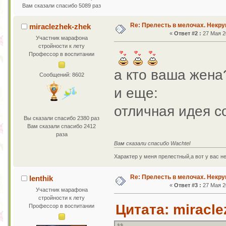
Вам сказали спасибо 5089 раз
Re: Прелесть в мелочах. Некр
miraclezhek-zhek
«
Ответ #2 :
27 Мая 20
Участник марафона
стройности к лету
Профессор в воспитании
а кто ваша жена
Сообщений: 8602
и еще:
отличная идея со
Вы сказали спасибо 2380 раз
Вам сказали спасибо 2412
раза
Вам сказали спасибо Wachtel
Характер у меня прелестный,а вот у вас н
Re: Прелесть в мелочах. Некр
lenthik
«
Ответ #3 :
27 Мая 20
Участник марафона
стройности к лету
Цитата: miracle
Профессор в воспитании