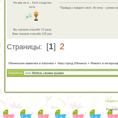
На аве не я... Хотя сходство
есть
"Правда у каждого своя. Истина - сумма к
Вы сказали спасибо 72 раза
Вам сказали спасибо 125 раз
[
1
]
2
Страницы:
Обнинские мамочки и папочки
»
Наш город Обнинск
»
Ремонт и интерье
Перейти в:
Создано в
Powered 