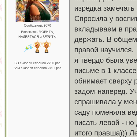
изредка замечать 
Спросила у воспит
Сообщений: 9870
вкладываем в пра
Всю жизнь ЛЮБИТЬ,
НАДЕЯТЬСЯ и ВЕРИТЬ!
держать. В общем
правой научился. 
я твердо была уве
Вы сказали спасибо 2790 раз
Вам сказали спасибо 2491 раз
письме в 1 классе
обнимает сверху р
задом-наперед. У
спрашивала у меня
саду поменяла ве
писать левой - но
итого правша))) Л