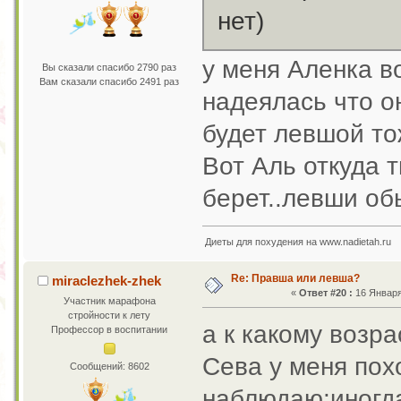
нет)
у меня Аленка в
Вы сказали спасибо 2790 раз
Вам сказали спасибо 2491 раз
надеялась что о
будет левшой то
Вот Аль откуда 
берет..левши об
Диеты для похудения на www.nadietah.ru
Re: Правша или левша?
miraclezhek-zhek
«
Ответ #20 :
16 Января 
Участник марафона
стройности к лету
а к какому возр
Профессор в воспитании
Сева у меня пох
Сообщений: 8602
наблюдаю:иногда