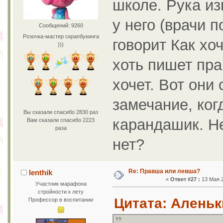
школе. Рука изг
у него (врачи 
Сообщений: 9260
Розочка-мастер скрапбукинга
говорит Как хо
)))
хоть пишет пра
хочет. Вот они
замечание, ког
Вы сказали спасибо 2830 раз
карандашик. Не
Вам сказали спасибо 2223
раза
нет?
Re: Правша или левша?
lenthik
«
Ответ #27 :
13 Мая 2
Участник марафона
стройности к лету
Цитата: Аленьки
Профессор в воспитании