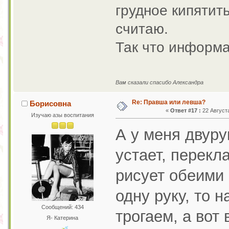
грудное кипятить
считаю.
Так что информа
Вам сказали спасибо Александра
Re: Правша или левша?
Борисовна
«
Ответ #17 :
22 Августа
Изучаю азы воспитания
А у меня двуру
устает, перекл
рисует обеими 
одну руку, то 
Сообщений: 434
трогаем, а вот
Я- Катерина