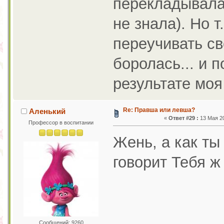
перекладывала 
не знала). Но т
переучивать св
боролась... и 
результате моя 
Re: Правша или левша?
Аленький
«
Ответ #29 :
13 Мая 20
Профессор в воспитании
Жень, а как т
говорит Тебя ж
Сообщений: 9260