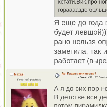
кстати,Вик,про ног
горааааздо боль
Я еще до года 
будет левшой))
рано нельзя оп
заметила, так 
работает (выре
Re: Правша или левша?
Natas
«
Ответ #22 :
17 Января 
Почетный родитель
А я до сих пор 
В детстве все де
потом пирамидка