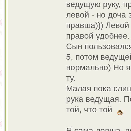
ведущую руку, п
левой - но доча 
правша))) Левой 
правой удобнее.
Сын пользовался
5, потом ведуще
нормально) Но я
ту.
Малая пока слиш
рука ведущая. П
той, что той
Я сама левша, п