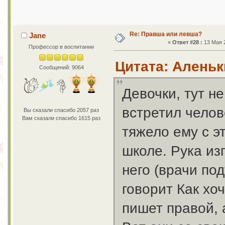
Re: Правша или левша?
Jane
«
Ответ #28 :
13 Мая 2
Профессор в воспитании
Цитата: Аленьки
Сообщений: 9064
Девочки, тут не
встретил челове
Вы сказали спасибо 2057 раз
Вам сказали спасибо 1615 раз
тяжело ему с э
школе. Рука изг
него (врачи по
говорит Как хо
пишет правой, 