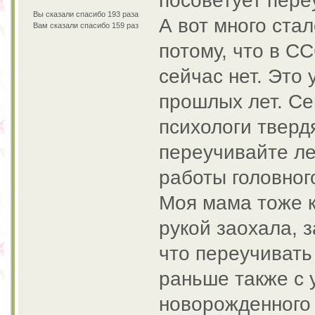
посоветует пере
Вы сказали спасибо 193 раза
А вот много стал
Вам сказали спасибо 159 раз
потому, что в С
сейчас нет. Это
прошлых лет. Се
психологи тверд
переучивайте ле
работы головног
Моя мама тоже к
рукой заохала,
что переучивать
раньше также с 
новорожденного 