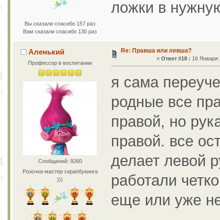
ложки в нужную
Вы сказали спасибо 157 раз
Вам сказали спасибо 130 раз
Re: Правша или левша?
Аленький
«
Ответ #18 :
16 Января 2
Профессор в воспитании
я сама переуч
родные все пр
правой, но рук
правой. все ос
делает левой р
Сообщений: 9260
Розочка-мастер скрапбукинга
работали четко
)))
еще или уже не