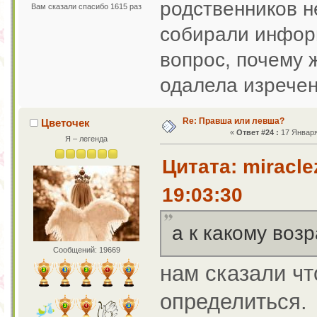
родственников н
Вам сказали спасибо 1615 раз
собирали инфо
вопрос, почему 
одалела изречен
Re: Правша или левша?
Цветочек
«
Ответ #24 :
17 Января 
Я – легенда
Цитата: miracle
19:03:30
а к какому воз
Сообщений: 19669
нам сказали чт
определиться.