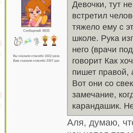
Девочки, тут не
встретил челове
тяжело ему с э
Сообщений: 8835
школе. Рука изг
него (врачи по
Вы сказали спасибо 1602 раза
говорит Как хо
Вам сказали спасибо 3357 раз
пишет правой, 
Вот они со све
замечание, ког
карандашик. Не
Аля, думаю, чт