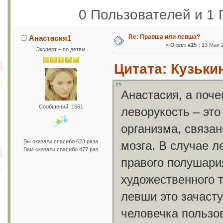
0 Пользователей и 1 
Re: Правша или левша?
Анастасия1
«
Ответ #15 :
13 Мая 2
Эксперт – по детям
Цитата: Кузькин
Анастасия, а поче
Сообщений: 1561
леворукость – это
организма, связа
Вы сказали спасибо 623 раза
мозга. В случае 
Вам сказали спасибо 477 раз
правого полушари
художественного 
левши это зачаст
человечка пользов