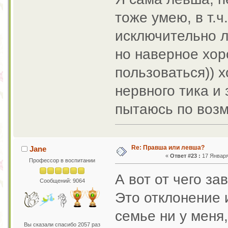
тоже умею, в т.ч
исключительно л
но наверное хор
пользоваться)) 
нервного тика и
пытаюсь по возм
Re: Правша или левша?
Jane
«
Ответ #23 :
17 Января 
Профессор в воспитании
А вот от чего з
Сообщений: 9064
Это отклонение 
семье ни у меня,
Вы сказали спасибо 2057 раз