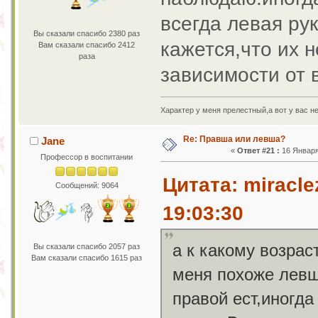
всегда левая рук
Вы сказали спасибо 2380 раз
кажется,что их 
Вам сказали спасибо 2412
раза
зависимости от
Характер у меня прелестный,а вот у вас н
Re: Правша или левша?
Jane
«
Ответ #21 :
16 Января 
Профессор в воспитании
Цитата: miracle
Сообщений: 9064
19:03:30
а к какому возрас
Вы сказали спасибо 2057 раз
Вам сказали спасибо 1615 раз
меня похоже левш
правой ест,иногда