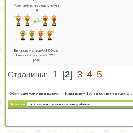
Розочка-мастер скрапбукинга
)))
Вы сказали спасибо 2830 раз
Вам сказали спасибо 2223
раза
1
[
2
]
3
4
5
Страницы:
Обнинские мамочки и папочки
»
Наши дети
»
Все о развитии и воспитани
Перейти в: