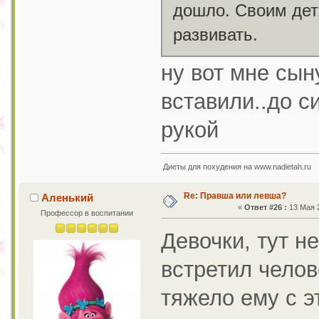
дошло. Своим дет
развивать.
ну вот мне сын
вставили..до си
рукой
Диеты для похудения на www.nadietah.ru
Re: Правша или левша?
Аленький
«
Ответ #26 :
13 Мая 2
Профессор в воспитании
Девочки, тут не
встретил челове
тяжело ему с э