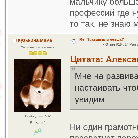
мальчику больше
профессий где н
то так. не знаю
Re: Правша или левша?
Кузькина Мама
«
Ответ #16 :
14 Мая 2
Умничаю потихоньку
Цитата: Алексан
Мне на развив
настаивать чт
увидим
Сообщений: 532
Я - Катя :)
Ни один грамотн