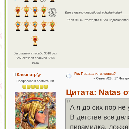
Вам сказали спасибо miraclezhek-zhek
Если Вы считаете,что я Вас недолюбливаю
Вы сказали спасибо 3618 раз
Вам сказали спасибо 6354
раза
Re: Правша или левша?
Клеопатр@
«
Ответ #25 :
17 Января 
Профессор в воспитании
Цитата: Natas о
А я до сих пор не
В детстве все дел
пирамидка, ложка,