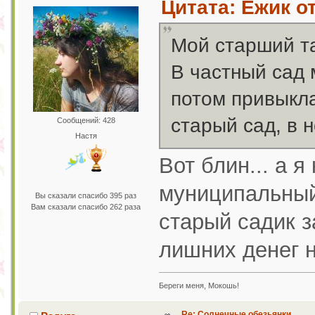
Цитата: Ёжик от
Мой старший та
В частный сад 
потом привыкла
старый сад, в 
Сообщений: 428
Настя
Вот блин... а 
муниципальный 
Вы сказали спасибо 395 раз
Вам сказали спасибо 262 раза
старый садик з
лишних денег н
Береги меня, Мокошь!
Re: Солнечные обезьянки