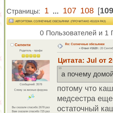
1
107
108
[
10
Страницы:
...
АВТОР
ТЕМА: СОЛНЕЧНЫЕ ОБЕЗЬЯНКИ (ПРОЧИТАНО 451024 РАЗ)
0 Пользователей и 1 
Re: Солнечные обезьянки
Силенти
«
Ответ #1620 :
20 Сентяб
Родитель - профи
Цитата: Jul от 
а почему домо
Сообщений: 3578
потому что каш
Слежу за жизнью форума
медсестра еще 
остаточный каш
Вы сказали спасибо 2678 раз
Вам сказали спасибо 725 раз