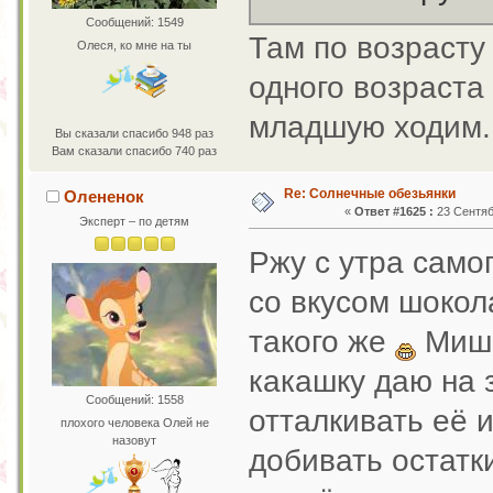
Сообщений: 1549
Там по возрасту
Олеся, ко мне на ты
одного возраста
младшую ходим.
Вы сказали спасибо 948 раз
Вам сказали спасибо 740 раз
Re: Солнечные обезьянки
Олененок
«
Ответ #1625 :
23 Сентяб
Эксперт – по детям
Ржу с утра само
со вкусом шокола
такого же
Миша
какашку даю на 
Сообщений: 1558
отталкивать её и
плохого человека Олей не
назовут
добивать остатк