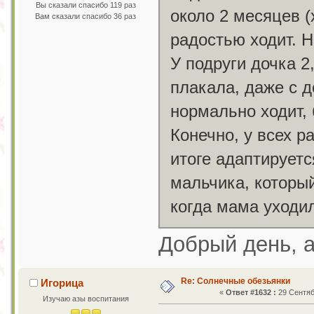
Вы сказали спасибо 119 раз
около 2 месяцев (
Вам сказали спасибо 36 раз
радостью ходит. Н
У подруги дочка 2
плакала, даже с д
нормально ходит, 
Конечно, у всех р
итоге адаптирует
мальчика, который
когда мама уход
Добрый день, а
Re: Солнечные обезьянки
Игорица
«
Ответ #1632 :
29 Сентяб
Изучаю азы воспитания