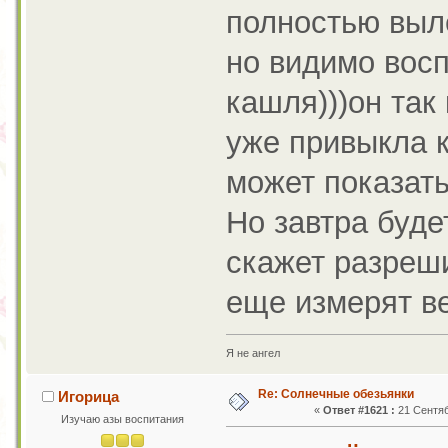
полностью выл
но видимо восп
кашля)))он так 
уже привыкла к
может показать
Но завтра буде
скажет разреши
еще измерят ве
Я не ангел
Re: Солнечные обезьянки
Игорица
«
Ответ #1621 :
21 Сентяб
Изучаю азы воспитания