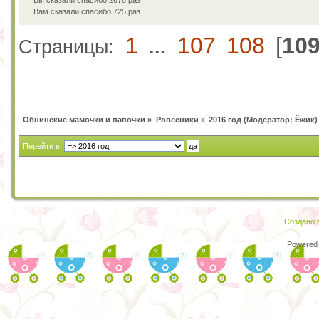
Вы сказали спасибо 2678 раз
Вам сказали спасибо 725 раз
1
107
108
[
10
Страницы:
...
Обнинские мамочки и папочки
»
Ровесники
»
2016 год
(Модератор:
Ёжик
)
Перейти в:
Создано в
Powered 