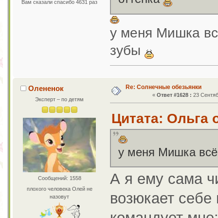
Вам сказали спасибо 4631 раз
у меня Мишка вс
зубы
Re: Солнечные обезьянки
Олененок
«
Ответ #1628 :
23 Сентяб
Эксперт – по детям
Цитата: Ольга о
у меня Мишка всё
А я ему сама ч
Сообщений: 1558
плохого человека Олей не
возюкает себе 
назовут
командует мне: 