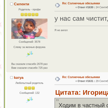
Re: Солнечные обезьянки
Силенти
«
Ответ #1630 :
24 Сентяб
Родитель - профи
у нас сам чистит
Я не ангел
Сообщений: 3578
Слежу за жизнью форума
Вы сказали спасибо 2678 раз
Вам сказали спасибо 725 раз
Re: Солнечные обезьянки
kaтya
«
Ответ #1631 :
29 Сентяб
Любопытный родитель
Цитата: Игорица
Сообщений: 132
Ходим в частный с