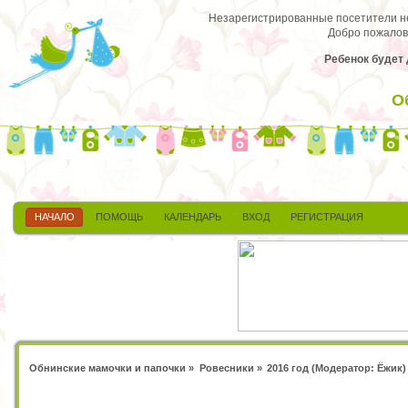
Незарегистрированные посетители не 
Добро пожалов
Ребенок будет д
О
НАЧАЛО
ПОМОЩЬ
КАЛЕНДАРЬ
ВХОД
РЕГИСТРАЦИЯ
Обнинские мамочки и папочки
»
Ровесники
»
2016 год
(Модератор:
Ёжик
)