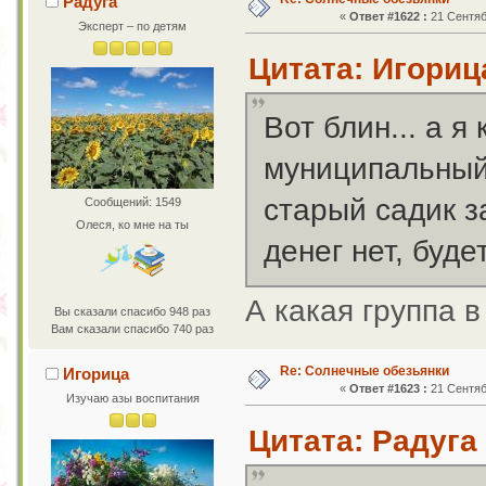
Радуга
«
Ответ #1622 :
21 Сентяб
Эксперт – по детям
Цитата: Игорица
Вот блин... а 
муниципальный 
старый садик з
Сообщений: 1549
Олеся, ко мне на ты
денег нет, буде
А какая группа 
Вы сказали спасибо 948 раз
Вам сказали спасибо 740 раз
Re: Солнечные обезьянки
Игорица
«
Ответ #1623 :
21 Сентяб
Изучаю азы воспитания
Цитата: Радуга 