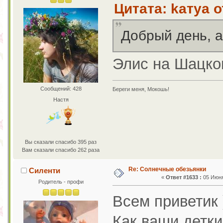
Цитата: kaтya о
Добрый день, а
Элис на Шацко
Сообщений: 428
Береги меня, Мокошь!
Настя
Вы сказали спасибо 395 раз
Вам сказали спасибо 262 раза
Re: Солнечные обезьянки
Силенти
«
Ответ #1633 :
05 Июня
Родитель - профи
Всем приветик 
Как ваши детки