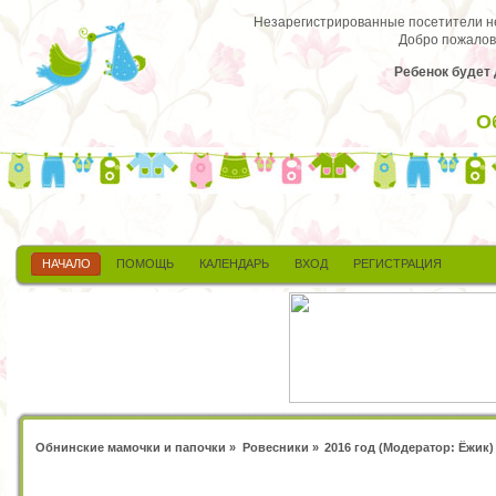
Незарегистрированные посетители не 
Добро пожалов
Ребенок будет д
О
НАЧАЛО
ПОМОЩЬ
КАЛЕНДАРЬ
ВХОД
РЕГИСТРАЦИЯ
Обнинские мамочки и папочки
»
Ровесники
»
2016 год
(Модератор:
Ёжик
)