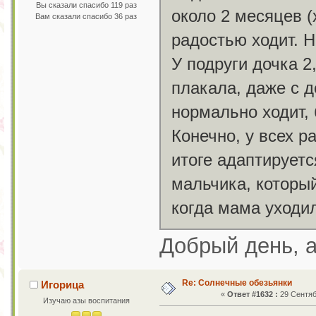
Вы сказали спасибо 119 раз
около 2 месяцев (
Вам сказали спасибо 36 раз
радостью ходит. Н
У подруги дочка 2
плакала, даже с д
нормально ходит, 
Конечно, у всех р
итоге адаптирует
мальчика, который
когда мама уход
Добрый день, а
Re: Солнечные обезьянки
Игорица
«
Ответ #1632 :
29 Сентяб
Изучаю азы воспитания