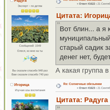
Радуга
«
Ответ #1622 :
21 Сентяб
Эксперт – по детям
Цитата: Игорица
Вот блин... а 
муниципальный 
старый садик з
Сообщений: 1549
Олеся, ко мне на ты
денег нет, буде
А какая группа 
Вы сказали спасибо 948 раз
Вам сказали спасибо 740 раз
Re: Солнечные обезьянки
Игорица
«
Ответ #1623 :
21 Сентяб
Изучаю азы воспитания
Цитата: Радуга 