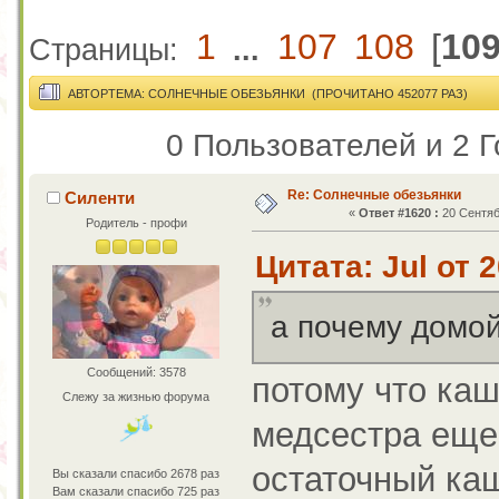
1
107
108
[
10
Страницы:
...
АВТОР
ТЕМА: СОЛНЕЧНЫЕ ОБЕЗЬЯНКИ (ПРОЧИТАНО 452077 РАЗ)
0 Пользователей и 2 Г
Re: Солнечные обезьянки
Силенти
«
Ответ #1620 :
20 Сентяб
Родитель - профи
Цитата: Jul от 
а почему домо
Сообщений: 3578
потому что каш
Слежу за жизнью форума
медсестра еще 
остаточный каш
Вы сказали спасибо 2678 раз
Вам сказали спасибо 725 раз