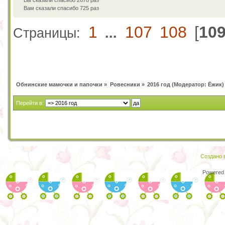
Вы сказали спасибо 2678 раз
Вам сказали спасибо 725 раз
1
107
108
[
10
Страницы:
...
Обнинские мамочки и папочки
»
Ровесники
»
2016 год
(Модератор:
Ёжик
)
Перейти в:
Создано в
Powered 