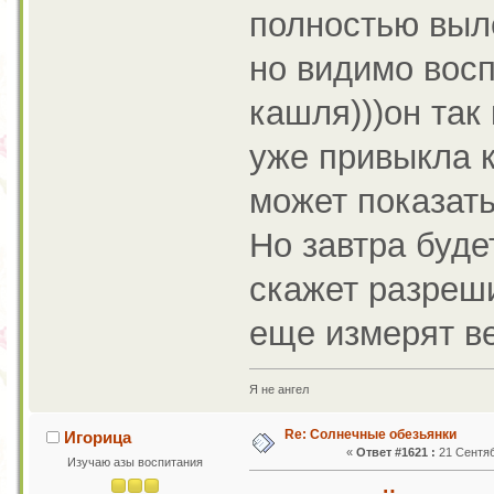
полностью выл
но видимо восп
кашля)))он так 
уже привыкла к
может показать
Но завтра буде
скажет разреши
еще измерят ве
Я не ангел
Re: Солнечные обезьянки
Игорица
«
Ответ #1621 :
21 Сентяб
Изучаю азы воспитания