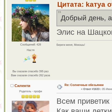
Цитата: kaтya о
Добрый день, а
Элис на Шацко
Сообщений: 428
Береги меня, Мокошь!
Настя
Вы сказали спасибо 395 раз
Вам сказали спасибо 262 раза
Re: Солнечные обезьянки
Силенти
«
Ответ #1633 :
05 Июня
Родитель - профи
Всем приветик 
Как ваши детки