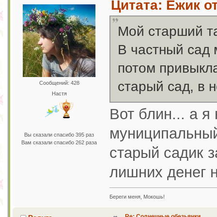
Цитата: Ёжик от
Мой старший та
В частный сад 
потом привыкла
старый сад, в 
Сообщений: 428
Настя
Вот блин... а 
муниципальный 
Вы сказали спасибо 395 раз
Вам сказали спасибо 262 раза
старый садик з
лишних денег н
Береги меня, Мокошь!
Re: Солнечные обезьянки