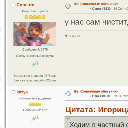
Re: Солнечные обезьянки
Силенти
«
Ответ #1630 :
24 Сентяб
Родитель - профи
у нас сам чистит
Я не ангел
Сообщений: 3578
Слежу за жизнью форума
Вы сказали спасибо 2678 раз
Вам сказали спасибо 725 раз
Re: Солнечные обезьянки
kaтya
«
Ответ #1631 :
29 Сентяб
Любопытный родитель
Цитата: Игорица
Сообщений: 132
Ходим в частный с