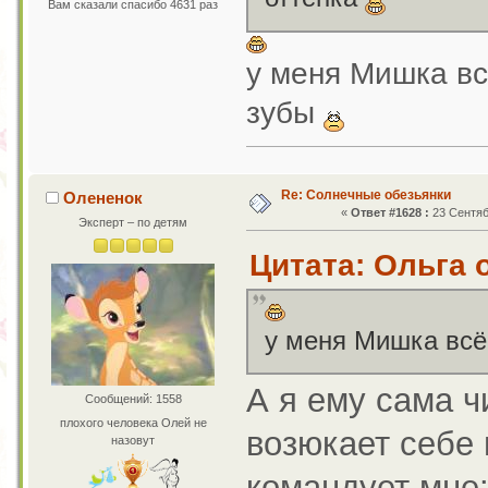
Вам сказали спасибо 4631 раз
у меня Мишка вс
зубы
Re: Солнечные обезьянки
Олененок
«
Ответ #1628 :
23 Сентяб
Эксперт – по детям
Цитата: Ольга о
у меня Мишка всё
А я ему сама ч
Сообщений: 1558
плохого человека Олей не
возюкает себе 
назовут
командует мне: 