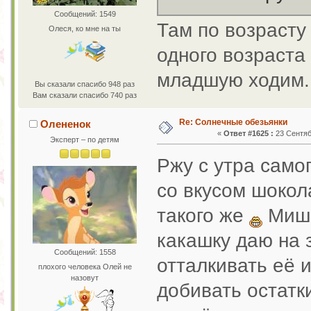
Сообщений: 1549
Там по возрасту
Олеся, ко мне на ты
одного возраста
младшую ходим.
Вы сказали спасибо 948 раз
Вам сказали спасибо 740 раз
Re: Солнечные обезьянки
Олененок
«
Ответ #1625 :
23 Сентяб
Эксперт – по детям
Ржу с утра само
со вкусом шокола
такого же
Миша
какашку даю на 
Сообщений: 1558
отталкивать её и
плохого человека Олей не
назовут
добивать остатк