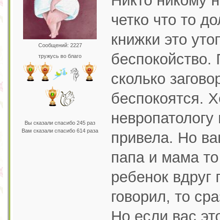
Никто никому н
четко что то д
книжки это уто
Сообщений: 2227
беспокойство. 
тружусь во благо
сколько загово
беспокоятся. Хо
невропатологу 
Вы сказали спасибо 245 раз
Вам сказали спасибо 614 раза
привела. Но ва
папа и мама то
ребенок вдруг 
говорил, то сра
Но если вас эт