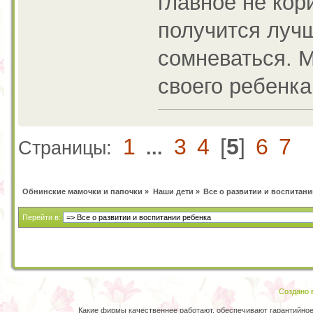
главное не кор
получится лучш
сомневаться. М
своего ребенка
1
3
4
[
5
]
6
7
Страницы:
...
Обнинские мамочки и папочки
»
Наши дети
»
Все о развитии и воспитани
Перейти в:
Создано в
Какие фирмы качественнее работают, обеспечивают гарантийно