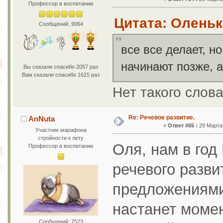
Профессор в воспитании
Цитата: Оленька
Сообщений: 9064
все все делает, н
начинают позже, 
Вы сказали спасибо 2057 раз
Вам сказали спасибо 1615 раз
Нет такого слов
Re: Речевое развитие.
AnNuta
«
Ответ #65 :
29 Марта 
Участник марафона
стройности к лету
Оля, нам в год
Профессор в воспитании
речевого разви
предложениями.
настанет момен
Сообщений: 7523