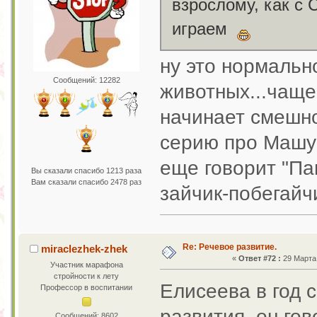
взрослому, как с 
играем
ну это нормальн
Сообщений: 12282
животных...чаще 
начинает смешно
серию про Машу 
еще говорит "Пап
Вы сказали спасибо 1213 раза
Вам сказали спасибо 2478 раз
зайчик-побегайч
Re: Речевое развитие.
miraclezhek-zhek
«
Ответ #72 :
29 Марта 
Участник марафона
стройности к лету
Елисеева в год 
Профессор в воспитании
развития. он го
Сообщений: 8602