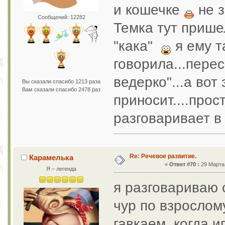
и кошечке
не з
Сообщений: 12282
Темка тут пришел
"кака"
я ему т
говорила...перес
ведерко"...а вот 
Вы сказали спасибо 1213 раза
Вам сказали спасибо 2478 раз
приносит....прос
разговаривает в 
Re: Речевое развитие.
Карамелька
«
Ответ #70 :
29 Марта 
Я – легенда
я разговариваю 
чур по взрослом
гавкаем, когда 