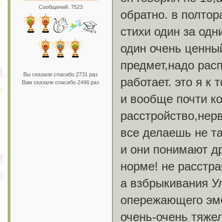
Сообщений: 7523
обратно. в полтор
стихи один за одн
один очень ценный
предмет,надо расп
Вы сказали спасибо 2731 раз
работает. это я к
Вам сказали спасибо 2496 раз
и вообще почти к
расстройство,нер
все делаешь не та
и они понимают др
норме! не расстра
а взбрыкивания У
опережающего эм
очень-очень тяжел