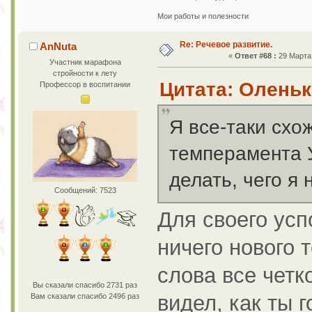
Мои работы и полезности
Re: Речевое развитие.
AnNuta
«
Ответ #68 :
29 Марта 
Участник марафона
стройности к лету
Цитата: Оленька
Профессор в воспитании
Я все-таки схож
темперамента У
делать, чего я
Сообщений: 7523
Для своего усп
ничего нового 
слова все четк
Вы сказали спасибо 2731 раз
видел, как ты 
Вам сказали спасибо 2496 раз