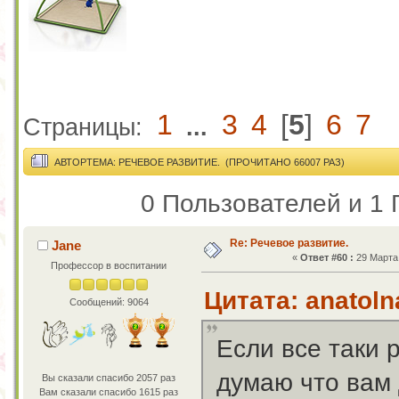
1
3
4
[
5
]
6
7
Страницы:
...
АВТОР
ТЕМА: РЕЧЕВОЕ РАЗВИТИЕ. (ПРОЧИТАНО 66007 РАЗ)
0 Пользователей и 1 
Re: Речевое развитие.
Jane
«
Ответ #60 :
29 Марта 
Профессор в воспитании
Цитата: anatoln
Сообщений: 9064
Если все таки р
думаю что вам 
Вы сказали спасибо 2057 раз
Вам сказали спасибо 1615 раз