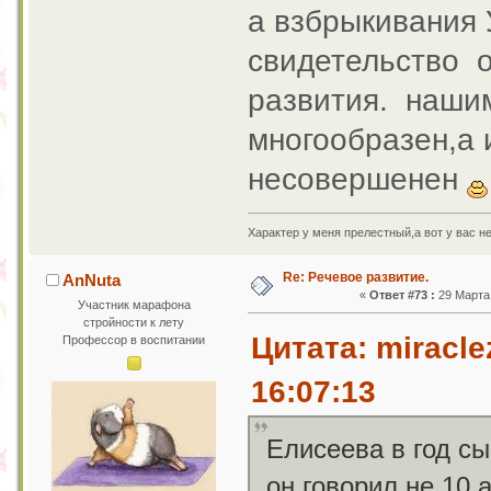
а взбрыкивания 
свидетельство 
развития. нашим
многообразен,а 
несовершенен
Характер у меня прелестный,а вот у вас н
Re: Речевое развитие.
AnNuta
«
Ответ #73 :
29 Марта 
Участник марафона
стройности к лету
Цитата: miracle
Профессор в воспитании
16:07:13
Елисеева в год сы
он говорил не 10,