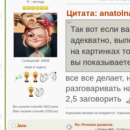
Я – легенда
Цитата: anatoln
Так вот если в
адекватно, вып
на картинках т
вы показываете
Сообщений: 19608
верю в чудеса
все все делает, 
разговаривать н
2,5 заговорить
Вы сказали спасибо 4623 раза
Вам сказали спасибо 3330 раз
Хорошими женами не рождаются. Хорошим
Re: Речевое развитие.
Jane
«
Ответ #64 :
29 Марта 