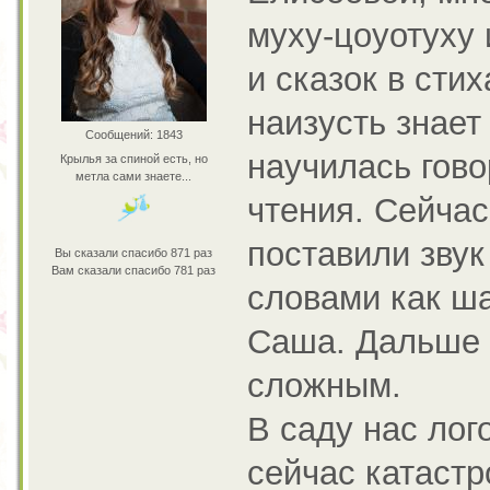
муху-цоуотуху 
и сказок в сти
наизусть знает
Сообщений: 1843
научилась гово
Крылья за спиной есть, но
метла сами знаете...
чтения. Сейчас
поставили звук 
Вы сказали спасибо 871 раз
Вам сказали спасибо 781 раз
словами как ш
Саша. Дальше в
сложным.
В саду нас лог
сейчас катастр