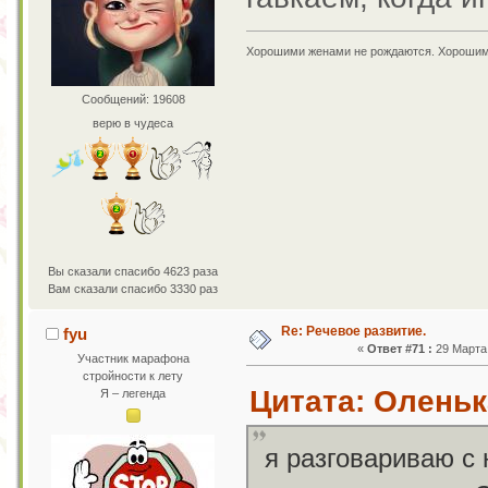
Хорошими женами не рождаются. Хорошим
Сообщений: 19608
верю в чудеса
Вы сказали спасибо 4623 раза
Вам сказали спасибо 3330 раз
Re: Речевое развитие.
fyu
«
Ответ #71 :
29 Марта 
Участник марафона
стройности к лету
Цитата: Оленька
Я – легенда
я разговариваю с 