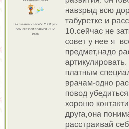
навзрыд всю дор
табуретке и рас
Вы сказали спасибо 2380 раз
10.сейчас не за
Вам сказали спасибо 2412
раза
совет у нее я в
предмет,надо рас
артикулировать. 
платным специал
врачам-одно рас
повод убедиться
хорошо контакти
друга,она понима
расстраивай себ