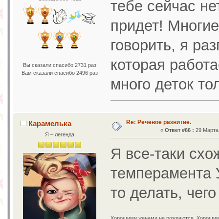
тебе сейчас не
придет! Многие
говорить, я ра
которая работа
Вы сказали спасибо 2731 раз
Вам сказали спасибо 2496 раз
много деток то
Re: Речевое развитие.
Карамелька
«
Ответ #66 :
29 Марта 
Я – легенда
Я все-таки схож
темперамента У
то делать, чег
Хорошими женами не рождаются. Хорошим