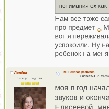
понимания ох как
Нам все тоже са
про предмет
Мы
вот я переживала
успокоили. Ну н
ребенок на меня
Re: Речевое развитие.
Лелёка
«
Ответ #74 :
29 Марта 
Эксперт – по детям
моя в год нача
звуков и оконч
Елисеевой, мне