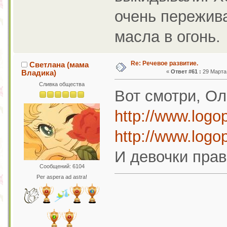
очень пережива
масла в огонь.
Re: Речевое развитие.
Светлана (мама
Владика)
«
Ответ #61 :
29 Марта 
Сливка общества
Вот смотри, Ол
http://www.logo
http://www.logo
И девочки прав
Сообщений: 6104
Per aspera ad astra!