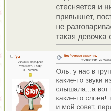
стесняется и н
привыкнет, пос
не разговарива
такая девочка 
Re: Речевое развитие.
fyu
«
Ответ #69 :
29 Марта 
Участник марафона
стройности к лету
Оль, у нас в гру
Я – легенда
какие-то звуки и
слышала...а вот
какие-то слова! 
и мой совет, пер